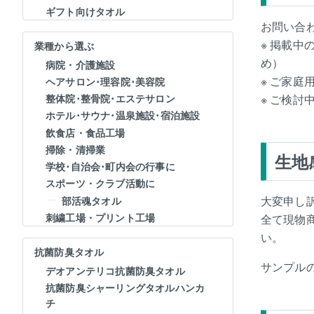
ギフト向けタオル
お問い合
※ 掲載
業種から選ぶ
め）
病院・介護施設
※ ご家
ヘアサロン･理容院･美容院
整体院･整骨院･エステサロン
※ ご検
ホテル･サウナ･温泉施設･宿泊施設
飲食店・食品工場
掃除・清掃業
生地
学校･自治会･町内会の行事に
スポーツ・クラブ活動に
大変申し
部活魂タオル
刺繍工場・プリント工場
全て現物
い。
抗菌防臭タオル
サンプル
デオアンテリコ抗菌防臭タオル
抗菌防臭シャーリングタオルハンカ
チ