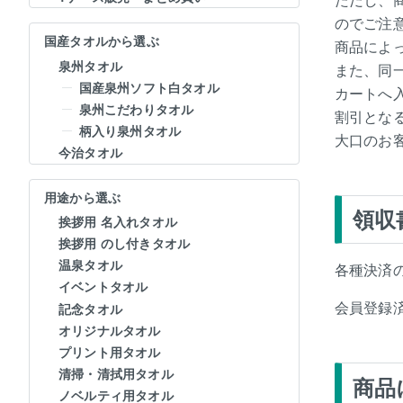
のでご注
国産タオルから選ぶ
商品によ
泉州タオル
また、同
国産泉州ソフト白タオル
カートへ
泉州こだわりタオル
割引とな
柄入り泉州タオル
大口のお
今治タオル
用途から選ぶ
領収
挨拶用 名入れタオル
挨拶用 のし付きタオル
温泉タオル
各種決済
イベントタオル
会員登録
記念タオル
オリジナルタオル
プリント用タオル
清掃・清拭用タオル
商品
ノベルティ用タオル