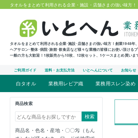
タオルをまとめて利用される企業・施設・店舗さまの強い味方！
タオルをまとめて利用される企業･施設･店舗さまの強い味方！創業1948
ヘアサロン･整体･病院･旅館･飲食店など様々な業種の皆様にお使い頂ける
一般の方も大歓迎！1枚販売から10枚、12枚セット、1ケースまとめ買い
ご利用ガイド
送料・お支払方法
いとへんについて
お知らせ
白タオル
業務用レピア織
業務用スレン染め
商品検索
検索
商品名・色名・産地・〇〇匁（もん