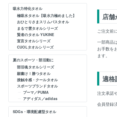
吸水力特化タオル
店舗
極吸水タオル【吸水力極めました】
おひとりさまスリムバスタオル
まるで雲タオルシリーズ
ご注文前
賢者のタオル YUKINE
宣言タオルシリーズ
一部商品
CUOLタオルシリーズ
お手数を
ます。
夏のスポーツ・部活動に
部活魂タオルシリーズ
願書け！勝つタオル
適格
接触冷感・クールタオル
スポーツブランドタオル
プーマ／PUMA
注文承諾
アディダス／adidas
会員登録
SDGs・環境配慮型タオル