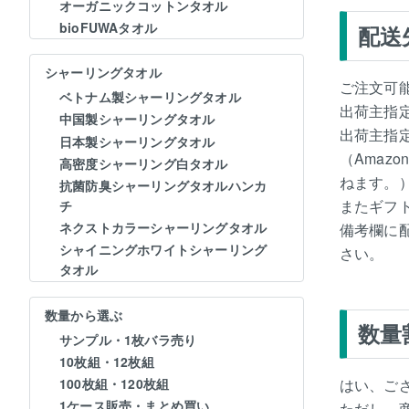
オーガニックコットンタオル
bioFUWAタオル
配送
シャーリングタオル
ご注文可
ベトナム製シャーリングタオル
出荷主指
中国製シャーリングタオル
出荷主指
日本製シャーリングタオル
（Amaz
高密度シャーリング白タオル
ねます。
抗菌防臭シャーリングタオルハンカ
またギフ
チ
ネクストカラーシャーリングタオル
備考欄に
シャイニングホワイトシャーリング
さい。
タオル
数量から選ぶ
数量
サンプル・1枚バラ売り
10枚組・12枚組
はい、ご
100枚組・120枚組
1ケース販売・まとめ買い
ただし、