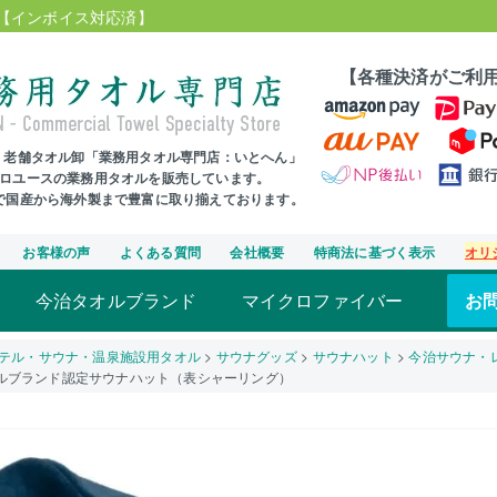
【インボイス対応済】
【各種決済がご利
年、老舗タオル卸「業務用タオル専門店：いとへん」
プロユースの業務用タオルを販売しています。
まで国産から海外製まで豊富に取り揃えております。
お客様の声
よくある質問
会社概要
特商法に基づく表示
オリ
今治タオルブランド
マイクロファイバー
お
テル・サウナ・温泉施設用タオル
サウナグッズ
サウナハット
今治サウナ・
ルブランド認定サウナハット（表シャーリング）