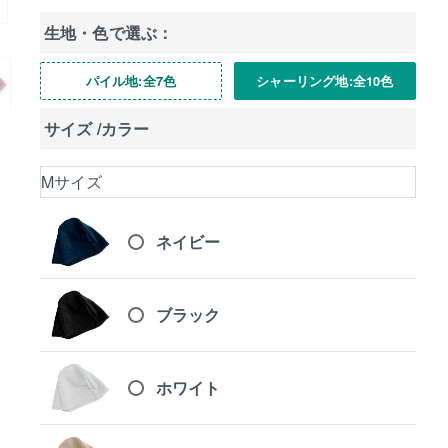
生地・色で選ぶ：
パイル地:全7色
シャーリング地:全10色
サイズ
カラー
ネイビー
ブラック
ホワイト