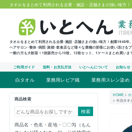
タオルをまとめて利用される企業・施設・店舗さまの強い味方！
タオルをまとめて利用される企業･施設･店舗さまの強い味方！創業1948
ヘアサロン･整体･病院･旅館･飲食店など様々な業種の皆様にお使い頂ける
一般の方も大歓迎！1枚販売から10枚、12枚セット、1ケースまとめ買い
ご利用ガイド
送料・お支払方法
いとへんについて
お知らせ
白タオル
業務用レピア織
業務用スレン染め
HOME
ホ
商品検索
今治タオ
検索
商品名・色名・産地・〇〇匁（もん