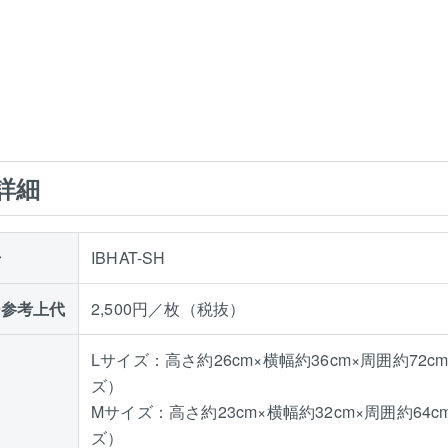
詳細
号
IBHAT-SH
ー参考上代
2,500円／枚（税抜）
Lサイズ：高さ約26cm×横幅約36cm×周囲約
ズ）
Mサイズ：高さ約23cm×横幅約32cm×周囲約
ズ）