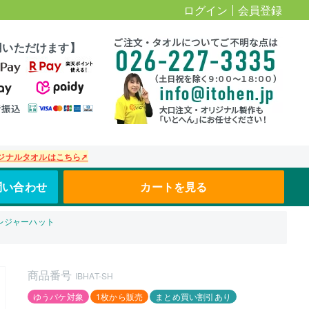
ログイン
会員登録
用いただけます】
ジナルタオルはこちら➚
問い合わせ
カートを見る
レジャーハット
商品番号
IBHAT-SH
ゆうパケ対象
1枚から販売
まとめ買い割引あり