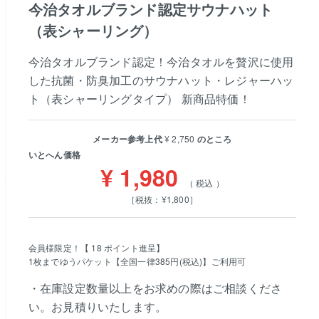
今治タオルブランド認定サウナハット
（表シャーリング）
今治タオルブランド認定！今治タオルを贅沢に使用
した抗菌・防臭加工のサウナハット・レジャーハッ
ト（表シャーリングタイプ） 新商品特価！
メーカー参考上代
¥
2,750
のところ
いとへん価格
¥
1,980
税込
［税抜：¥1,800］
会員様限定！【
18
ポイント進呈】
1枚までゆうパケット【全国一律385円(税込)】ご利用可
・在庫設定数量以上をお求めの際はご相談くださ
い。お見積りいたします。