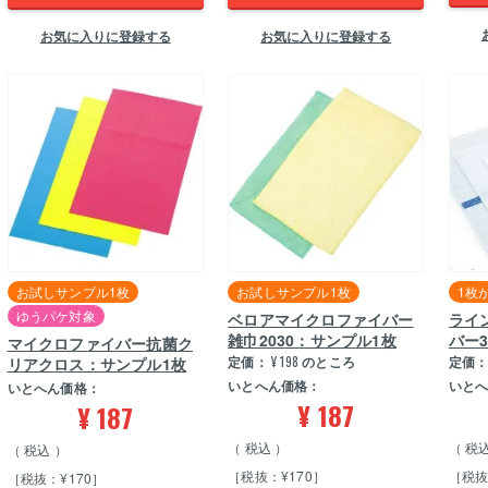
お気に入りに登録する
お気に入りに登録する
お試しサンプル1枚
お試しサンプル1枚
1枚
ゆうパケ対象
ベロアマイクロファイバー
ライ
雑巾2030：サンプル1枚
バー3
マイクロファイバー抗菌ク
定価：
¥
198
のところ
定価
リアクロス：サンプル1枚
いとへん価格：
いと
いとへん価格：
¥
187
¥
187
税込
税
税込
［税抜：¥170］
［税抜
［税抜：¥170］