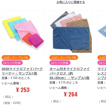
お気に入りに登録する
お試しサンプル1枚
お試しサンプル1枚
お試
ゆうパケ対象
ゆうパケ対象
ゆう
3030マイクロファイバーク
ネーム付きマイクロファイ
マイ
リーナー：サンプル1枚
バークロス（約
レスク
30×50cm）：サンプル1枚
ンプ
定価：
¥
330
のところ
定価：
¥
275
のところ
定価
いとへん価格：
¥
253
いとへん価格：
いと
¥
264
税込
税込
税
［税抜：¥230］