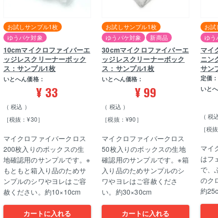
お試しサンプル1枚
お試しサンプル1枚
お試
ゆうパケ対象
ゆうパケ対象
新商品
ゆう
10cmマイクロファイバーエ
30cmマイクロファイバーエ
マイ
ッジレスクリーナーボック
ッジレスクリーナーボック
ニング
ス：サンプル1枚
ス：サンプル1枚
サン
定価
いとへん価格：
いとへん価格：
¥
33
¥
99
いと
税込
税込
税
［税抜：¥30］
［税抜：¥90］
［税抜
マイクロファイバークロス
マイクロファイバークロス
マイ
200枚入りのボックスの生
50枚入りのボックスの生地
はフ
地確認用のサンプルです。※
確認用のサンプルです。※箱
で、
もともと箱入り品のためサ
入り品のためサンプルのシ
のク
ンプルのシワやヨレはご容
ワやヨレはご容赦くださ
約2
赦ください。約10×10cm
い。約30×30cm
カートに入れる
カートに入れる