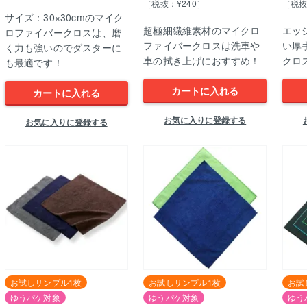
［税抜：¥240］
［税抜
サイズ：30×30cmのマイク
超極細繊維素材のマイクロ
エッ
ロファイバークロスは、磨
ファイバークロスは洗車や
い厚
く力も強いのでダスターに
車の拭き上げにおすすめ！
クロス
も最適です！
カートに入れる
カートに入れる
お気に入りに登録する
お気に入りに登録する
お試しサンプル1枚
お試しサンプル1枚
お試
ゆうパケ対象
ゆうパケ対象
ゆう