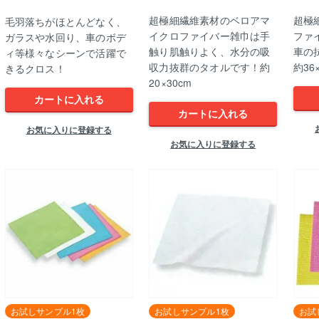
超極細繊維素材のベロアマ
超極
毛羽落ちがほとんどなく、
イクロファイバー雑巾は手
ファ
ガラスや水回り、車のボデ
触り肌触りよく、水分の吸
車の
ィ等様々なシーンで活躍で
収力抜群のタオルです！約
約36
きるクロス！
20×30cm
カートに入れる
カートに入れる
お気に入りに登録する
お気に入りに登録する
お試しサンプル1枚
お試しサンプル1枚
お試