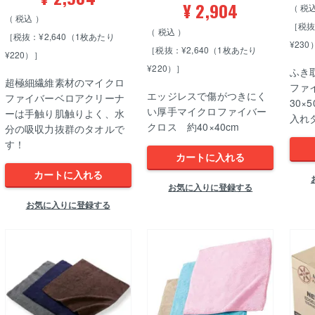
¥
2,904
税
税込
［税抜
税込
［税抜：¥2,640（1枚あたり
¥230
［税抜：¥2,640（1枚あたり
¥220）］
¥220）］
ふき
超極細繊維素材のマイクロ
ファ
エッジレスで傷がつきにく
ファイバーベロアクリーナ
30×
い厚手マイクロファイバー
ーは手触り肌触りよく、水
入れ
クロス 約40×40cm
分の吸収力抜群のタオルで
す！
カートに入れる
カートに入れる
お気に入りに登録する
お気に入りに登録する