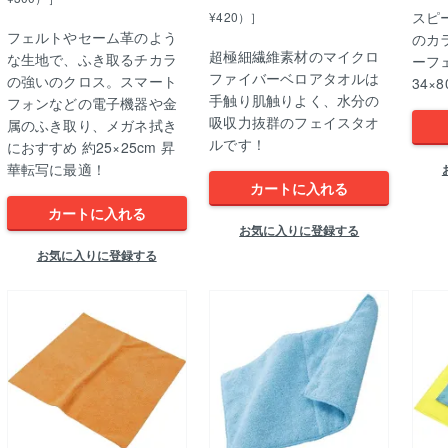
スピ
¥420）］
フェルトやセーム革のよう
のカ
超極細繊維素材のマイクロ
な生地で、ふき取るチカラ
ーフ
ファイバーベロアタオルは
の強いのクロス。スマート
34×8
手触り肌触りよく、水分の
フォンなどの電子機器や金
吸収力抜群のフェイスタオ
属のふき取り、メガネ拭き
ルです！
におすすめ 約25×25cm 昇
華転写に最適！
カートに入れる
カートに入れる
お気に入りに登録する
お気に入りに登録する