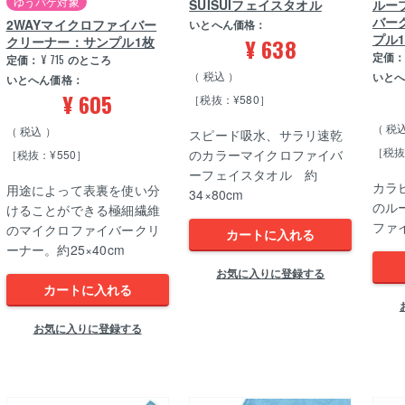
ゆうパケ対象
SUISUIフェイスタオル
ルー
バー
2WAYマイクロファイバー
いとへん価格：
プル
クリーナー：サンプル1枚
¥
638
定価
定価：
¥
715
のところ
税込
いと
いとへん価格：
¥
605
［税抜：¥580］
税
税込
スピード吸水、サラリ速乾
［税抜
のカラーマイクロファイバ
［税抜：¥550］
ーフェイスタオル 約
カラ
用途によって表裏を使い分
34×80cm
のル
けることができる極細繊維
ファ
のマイクロファイバークリ
カートに入れる
ーナー。約25×40cm
お気に入りに登録する
カートに入れる
お気に入りに登録する