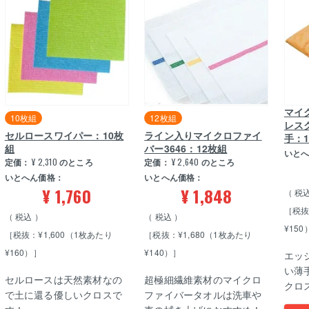
マイ
10枚組
12枚組
レスク
セルロースワイパー：10枚
ライン入りマイクロファイ
手：
組
バー3646：12枚組
いと
定価：
¥
2,310
のところ
定価：
¥
2,640
のところ
いとへん価格：
いとへん価格：
¥
1,760
¥
1,848
税
［税抜
税込
税込
¥150
［税抜：¥1,600（1枚あたり
［税抜：¥1,680（1枚あたり
¥160）］
¥140）］
エッ
い薄
セルロースは天然素材なの
超極細繊維素材のマイクロ
クロス
で土に還る優しいクロスで
ファイバータオルは洗車や