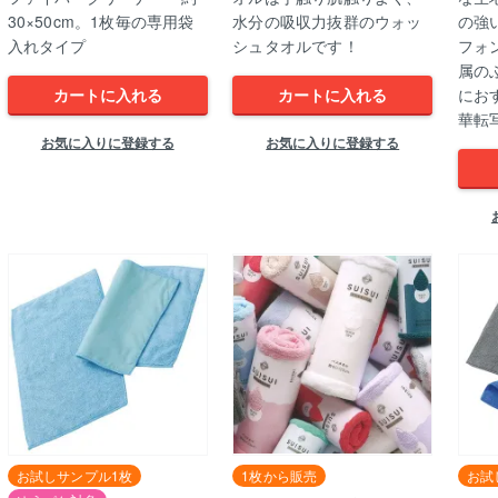
30×50cm。1枚毎の専用袋
水分の吸収力抜群のウォッ
の強
入れタイプ
シュタオルです！
フォ
属の
カートに入れる
カートに入れる
におす
華転
お気に入りに登録する
お気に入りに登録する
お試しサンプル1枚
1枚から販売
お試