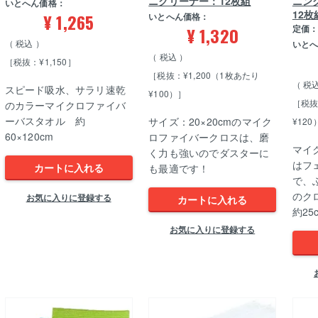
ニクリーナー：12枚組
ニング
いとへん価格：
12枚
¥
1,265
いとへん価格：
定価
¥
1,320
税込
いと
税込
［税抜：¥1,150］
［税抜：¥1,200（1枚あたり
税
スピード吸水、サラリ速乾
¥100）］
［税抜
のカラーマイクロファイバ
ーバスタオル 約
サイズ：20×20cmのマイク
¥120
60×120cm
ロファイバークロスは、磨
マイ
く力も強いのでダスターに
はフ
カートに入れる
も最適です！
で、
のク
お気に入りに登録する
カートに入れる
約2
お気に入りに登録する