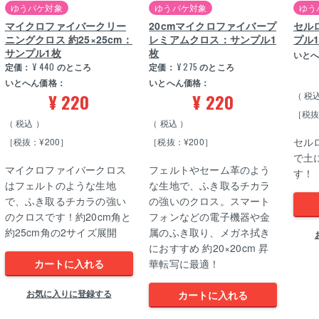
ゆうパケ対象
ゆうパケ対象
ゆう
マイクロファイバークリー
20cmマイクロファイバープ
セル
ニングクロス 約25×25cm：
レミアムクロス：サンプル1
プル
サンプル1枚
枚
いと
定価：
¥
440
のところ
定価：
¥
275
のところ
いとへん価格：
いとへん価格：
¥
220
¥
220
税
［税抜
税込
税込
セル
［税抜：¥200］
［税抜：¥200］
で土
マイクロファイバークロス
フェルトやセーム革のよう
す！
はフェルトのような生地
な生地で、ふき取るチカラ
で、ふき取るチカラの強い
の強いのクロス。スマート
のクロスです！約20cm角と
フォンなどの電子機器や金
約25cm角の2サイズ展開
属のふき取り、メガネ拭き
におすすめ 約20×20cm 昇
カートに入れる
華転写に最適！
お気に入りに登録する
カートに入れる