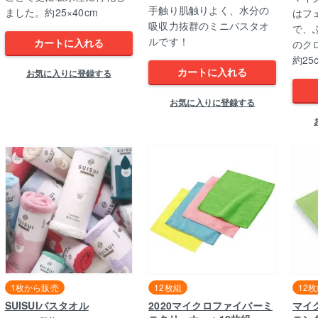
手触り肌触りよく、水分の
ました。約25×40cm
はフ
吸収力抜群のミニバスタオ
で、
ルです！
カートに入れる
のク
約2
カートに入れる
お気に入りに登録する
お気に入りに登録する
1枚から販売
12枚組
12
SUISUIバスタオル
2020マイクロファイバーミ
マイ