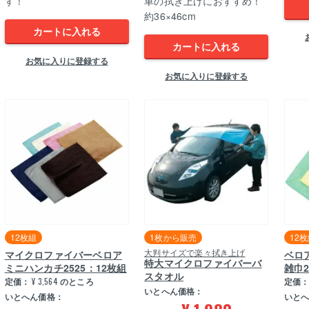
す！
車の拭き上げにおすすめ！
約36×46cm
カートに入れる
カートに入れる
お気に入りに登録する
お気に入りに登録する
12枚組
1枚から販売
12
大判サイズで楽々拭き上げ
マイクロファイバーベロア
ベロ
特大マイクロファイバーバ
ミニハンカチ2525：12枚組
雑巾2
スタオル
定価：
¥
3,564
のところ
定価
いとへん価格：
いとへん価格：
いと