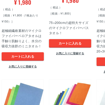
¥
1,980
¥
1,980
税込
税込
税
［税抜：¥1,800］
［税抜：¥1,800（1枚あたり
［税抜
¥150）］
¥150
75×200cmの超特大サイズ
のマイクロファイバーバス
超極細繊維素材のマイクロ
超極
タオル！
ファイバーベロアタオルは
イク
手触り肌触りよく、水分の
触り
カートに入れる
吸収力抜群のミニタオル！
収力
20×3
お気に入りに登録する
カートに入れる
お気に入りに登録する