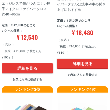
エッジレスで傷がつきにくい厚
イバータオルは洗車や車の拭き
手マイクロファイバークロス
上げにおすすめ！
約40×40cm
定価：
¥
66,000
のところ
定価：
¥
42,900
のところ
いとへん価格：
¥
18,480
いとへん価格：
¥
12,540
税込
税込
［税抜：¥16,800（1枚あたり
［税抜：¥11,400（1枚あたり
¥140）］
¥190）］
詳細を見る
詳細を見る
お気に入りに登録する
お気に入りに登録する
ランキング3位
ランキング4位