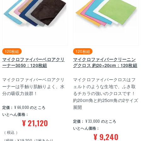
120枚組
120枚組
マイクロファイバーベロアクリ
マイクロファイバークリーニン
ーナー3050：120枚組
グクロス 約20×20cm：120枚組
マイクロファイバーベロアクリ
マイクロファイバークロスはフ
ーナーは手触り肌触りよく、水
ェルトのような生地で、ふき取
分の吸収力抜群！
るチカラの強いのクロスです！
約20cm角と約25cm角の2サイズ
展開
定価：
¥
66,000
のところ
いとへん価格：
¥
21,120
定価：
¥
33,000
のところ
いとへん価格：
税込
¥
9,240
［税抜：¥19,200（1枚あたり