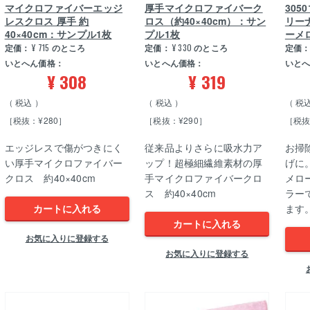
マイクロファイバーエッジ
厚手マイクロファイバーク
30
レスクロス 厚手 約
ロス（約40×40cm）：サン
リー
40×40cm：サンプル1枚
プル1枚
ーメ
定価：
¥
715
のところ
定価：
¥
330
のところ
定価
いとへん価格：
いとへん価格：
いと
¥
308
¥
319
税込
税込
税
［税抜：¥280］
［税抜：¥290］
［税抜
エッジレスで傷がつきにく
従来品よりさらに吸水力ア
お掃
い厚手マイクロファイバー
ップ！超極細繊維素材の厚
げに
クロス 約40×40cm
手マイクロファイバークロ
メロ
ス 約40×40cm
ラー
カートに入れる
ます
カートに入れる
お気に入りに登録する
お気に入りに登録する