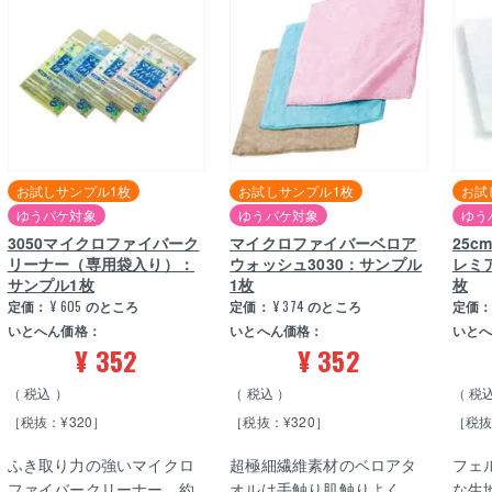
お試しサンプル1枚
お試しサンプル1枚
お試
ゆうパケ対象
ゆうパケ対象
ゆう
3050マイクロファイバーク
マイクロファイバーベロア
25
リーナー（専用袋入り）：
ウォッシュ3030：サンプル
レミ
サンプル1枚
1枚
枚
定価：
¥
605
のところ
定価：
¥
374
のところ
定価
いとへん価格：
いとへん価格：
いと
¥
352
¥
352
税込
税込
税
［税抜：¥320］
［税抜：¥320］
［税抜
ふき取り力の強いマイクロ
超極細繊維素材のベロアタ
フェ
ファイバークリーナー 約
オルは手触り肌触りよく、
な生