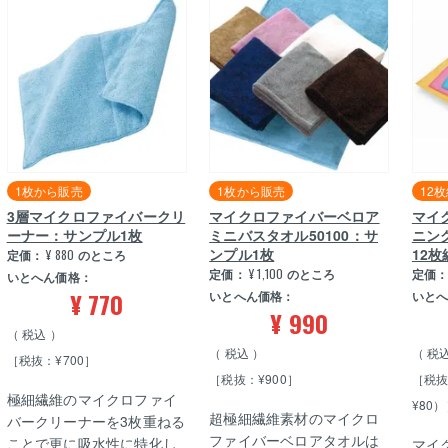
1枚から販売
1枚から販売
12
3層マイクロファイバークリ
マイクロファイバーベロア
マイ
ーナー：サンプル1枚
ミニバスタオル50100：サ
ニング
ンプル1枚
12枚
定価：
¥
880
のところ
定価：
¥
1,100
のところ
定価
いとへん価格：
¥
770
いとへん価格：
いと
¥
990
税込
税込
税
［税抜：¥700］
［税抜：¥900］
［税抜
極細繊維のマイクロファイ
¥80
超極細繊維素材のマイクロ
バークリーナーを3枚重ねる
ファイバーベロアタオルは
ことで更に吸水性に特化し
マイ