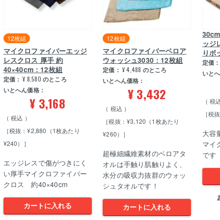
30
12枚組
12枚組
ッジ
マイクロファイバーエッジ
マイクロファイバーベロア
りボ
レスクロス 厚手 約
ウォッシュ3030：12枚組
定価
40×40cm：12枚組
定価：
¥
4,488
のところ
いと
定価：
¥
8,580
のところ
いとへん価格：
¥
3,432
いとへん価格：
¥
3,168
税
税込
［税抜
税込
［税抜：¥3,120（1枚あたり
［税抜：¥2,880（1枚あたり
大容
¥260）］
¥240）］
マイ
超極細繊維素材のベロアタ
です 
エッジレスで傷がつきにく
オルは手触り肌触りよく、
い厚手マイクロファイバー
水分の吸収力抜群のウォッ
クロス 約40×40cm
シュタオルです！
カートに入れる
カートに入れる