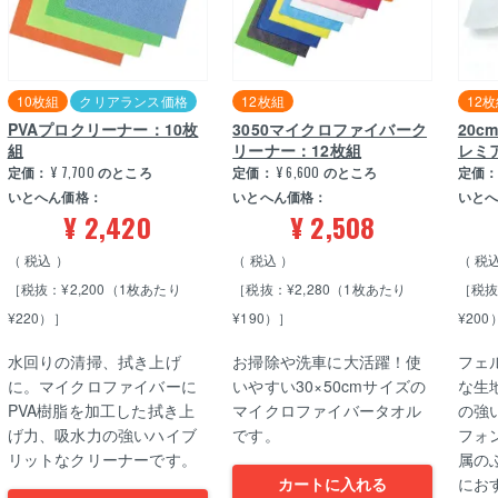
10枚組
クリアランス価格
12枚組
12
PVAプロクリーナー：10枚
3050マイクロファイバーク
20
組
リーナー：12枚組
レミ
定価：
¥
7,700
のところ
定価：
¥
6,600
のところ
定価
いとへん価格：
いとへん価格：
いと
¥
2,420
¥
2,508
税込
税込
税
［税抜：¥2,200（1枚あたり
［税抜：¥2,280（1枚あたり
［税抜
¥220）］
¥190）］
¥200
水回りの清掃、拭き上げ
お掃除や洗車に大活躍！使
フェ
に。マイクロファイバーに
いやすい30×50cmサイズの
な生
PVA樹脂を加工した拭き上
マイクロファイバータオル
の強
げ力、吸水力の強いハイブ
です。
フォ
リットなクリーナーです。
属の
カートに入れる
におす