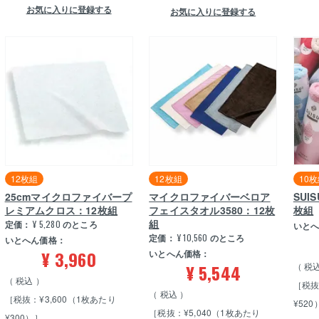
お気に入りに登録する
お気に入りに登録する
12枚組
12枚組
10
25cmマイクロファイバープ
マイクロファイバーベロア
SUI
レミアムクロス：12枚組
フェイスタオル3580：12枚
枚組
組
定価：
¥
5,280
のところ
いと
定価：
¥
10,560
のところ
いとへん価格：
¥
3,960
いとへん価格：
¥
5,544
税
税込
［税抜
税込
［税抜：¥3,600（1枚あたり
¥520
［税抜：¥5,040（1枚あたり
¥300）］