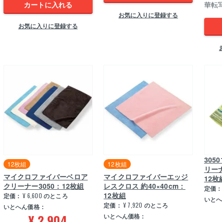
カートに入れる
華転
お気に入りに登録する
お気に入りに登録する
30
12枚組
12枚組
リー
マイクロファイバーベロア
マイクロファイバーエッジ
12枚
クリーナー3050：12枚組
レスクロス 約40×40cm：
定価
12枚組
定価：
¥
6,600
のところ
いと
定価：
¥
7,920
のところ
いとへん価格：
¥
2,904
いとへん価格：