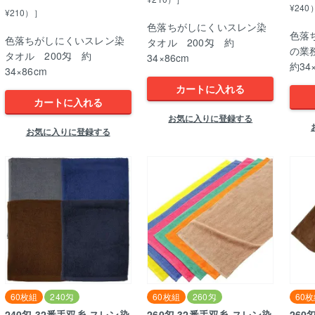
¥240
¥210）］
色落ちがしにくいスレン染
色落
色落ちがしにくいスレン染
タオル 200匁 約
の業
タオル 200匁 約
34×86cm
約34
34×86cm
カートに入れる
カートに入れる
お気に入りに登録する
お気に入りに登録する
60枚組
240匁
60枚組
260匁
60
240匁 32番手双糸 スレン染
260匁 32番手双糸 スレン染
260