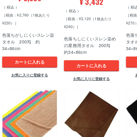
¥
3,432
税込
税
税込
［税抜：¥2,760（1枚あたり
［税抜
［税抜：¥3,120（1枚あたり
¥230）］
¥270
¥260）］
色落ちがしにくいスレン染
色落
色落ちしにくいスレン染め
タオル 200匁 約
タオ
の業務用タオル 200匁
34×86cm
34×8
約34×86cm
カートに入れる
カートに入れる
お気に入りに登録する
お気に入りに登録する