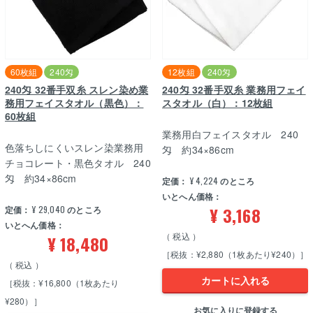
60枚組
240匁
12枚組
240匁
240匁 32番手双糸 スレン染め業
240匁 32番手双糸 業務用フェイ
務用フェイスタオル（黒色）：
スタオル（白）：12枚組
60枚組
業務用白フェイスタオル 240
色落ちしにくいスレン染業務用
匁 約34×86cm
チョコレート・黒色タオル 240
匁 約34×86cm
定価：
¥
4,224
のところ
いとへん価格：
¥
3,168
定価：
¥
29,040
のところ
いとへん価格：
税込
¥
18,480
［税抜：¥2,880（1枚あたり¥240）］
税込
カートに入れる
［税抜：¥16,800（1枚あたり
¥280）］
お気に入りに登録する