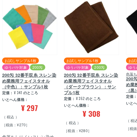
お試しサンプル1枚
お試しサンプル1枚
お試
ゆうパケ対象
200匁
ゆうパケ対象
200匁
ゆう
色落
200匁 32番手双糸 スレン染
200匁 32番手双糸 スレン染
200
め業務用フェイスタオル
め業務用フェイスタオル
め業
（中色）：サンプル1枚
（ダークブラウン）：サン
（黒
プル1枚
定価：
¥
341
のところ
定価
定価：
¥
352
のところ
いとへん価格：
いと
¥
297
いとへん価格：
¥
308
税込
税
税込
［税抜：¥270］
［税抜
［税抜：¥280］
色落ちしにくいスレン染め