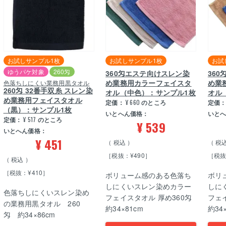
お試しサンプル1枚
お試しサンプル1枚
お試
ゆうパケ対象
260匁
360匁エステ向けスレン染
36
め業務用カラーフェイスタ
め業
色落ちしにくい業務用黒タオル
260匁 32番手双糸 スレン染
オル（中色）：サンプル1枚
オル
め業務用フェイスタオル
定価：
¥
660
のところ
定価
（黒）：サンプル1枚
いとへん価格：
いと
定価：
¥
517
のところ
¥
539
いとへん価格：
¥
451
税込
税
［税抜：¥490］
［税抜
税込
［税抜：¥410］
ボリューム感のある色落ち
ボリ
しにくいスレン染めカラー
しに
色落ちしにくいスレン染め
フェイスタオル 厚め360匁
フェ
の業務用黒タオル 260
約34×81cm
約34
匁 約34×86cm