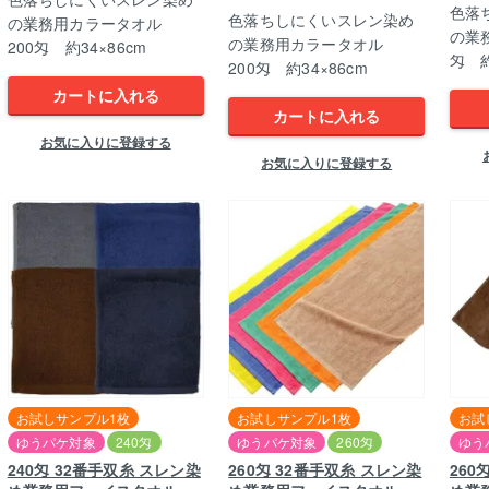
色落
色落ちしにくいスレン染め
の業務用カラータオル
の業
の業務用カラータオル
200匁 約34×86cm
匁 約
200匁 約34×86cm
カートに入れる
カートに入れる
お気に入りに登録する
お気に入りに登録する
お試しサンプル1枚
お試しサンプル1枚
お試
ゆうパケ対象
240匁
ゆうパケ対象
260匁
ゆう
240匁 32番手双糸 スレン染
260匁 32番手双糸 スレン染
260