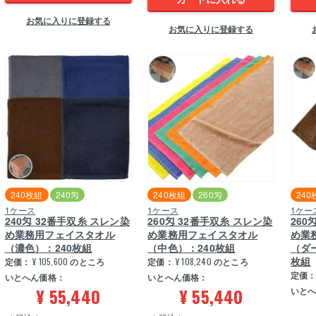
お気に入りに登録する
お気に入りに登録する
240枚組
240匁
240枚組
260匁
240
1ケース
1ケース
1ケー
240匁 32番手双糸 スレン染
260匁 32番手双糸 スレン染
260
め業務用フェイスタオル
め業務用フェイスタオル
め業
（濃色）：240枚組
（中色）：240枚組
（ダ
枚組
定価：
¥
105,600
のところ
定価：
¥
108,240
のところ
定価
いとへん価格：
いとへん価格：
¥
55,440
¥
55,440
いと