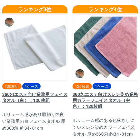
ランキング3位
ランキング4位
120枚組
1ケース
120枚組
1ケース
360匁エステ向け業務用フェイス
360匁エステ向けスレン染め業務
タオル（白）：120枚組
用カラーフェイスタオル（中
色）：120枚組
ボリューム感があり肌触りの良
ボリューム感のある色落ちしに
い業務用の白フェイスタオル 厚
くいスレン染めカラーフェイス
め360匁 約34×81cm
タオル 厚め360匁 約34×81cm