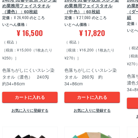
め業務用フェイスタオル
め業務用フェイスタオル
め業
（濃色）：60枚組
（中色）：60枚組
（ダ
組
定価：
¥
26,400
のところ
定価：
¥
27,060
のところ
定価
いとへん価格：
いとへん価格：
¥
16,500
¥
17,820
いと
税込
税込
税
［税抜：¥15,000（1枚あたり
［税抜：¥16,200（1枚あたり
［税抜
¥250）］
¥270）］
¥270
色落ちがしにくいスレン染
色落ちがしにくいスレン染
色落
タオル（濃色） 240匁
タオル 260匁 約
濃色
約34×86cm
34×86cm
34×
カートに入れる
カートに入れる
お気に入りに登録する
お気に入りに登録する