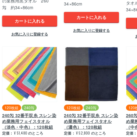
の業務用黒タオル 260
タオ
34×86cm
匁 約34×86cm
34×8
カートに入れる
カートに入れる
お気に入りに登録する
お気に入りに登録する
120枚組
240匁
120枚組
240匁
120
240匁 32番手双糸 スレン染
240匁 32番手双糸 スレン染
260
め業務用フェイスタオル
め業務用フェイスタオル
め業
（淡色・中色）：120枚組
（濃色）：120枚組
（中
定価：
¥
51,480
のところ
定価：
¥
52,800
のところ
定価