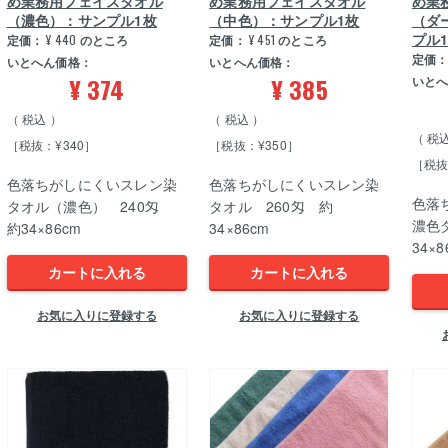
め業務用フェイスタオル
め業務用フェイスタオル
め業
（濃色）：サンプル1枚
（中色）：サンプル1枚
（ダ
プル
定価：
¥
440
のところ
定価：
¥
451
のところ
定価
いとへん価格：
いとへん価格：
¥
374
¥
385
いと
税込
税込
税
［税抜：¥340］
［税抜：¥350］
［税抜
色落ちがしにくいスレン染
色落ちがしにくいスレン染
色落
タオル（濃色） 240匁
タオル 260匁 約
濃色
約34×86cm
34×86cm
34×8
カートに入れる
カートに入れる
お気に入りに登録する
お気に入りに登録する