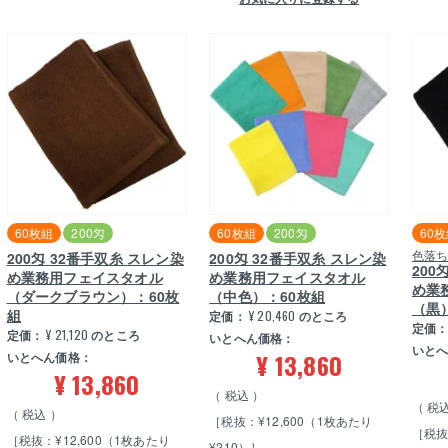
60枚組
200匁
60枚組
200匁
60
色落
200匁 32番手双糸 スレン染
200匁 32番手双糸 スレン染
200
め業務用フェイスタオル
め業務用フェイスタオル
め業
（ダークブラウン）：60枚
（中色）：60枚組
（黒
組
定価：
¥
20,460
のところ
定価
定価：
¥
21,120
のところ
いとへん価格：
いと
¥
13,860
いとへん価格：
¥
13,860
税込
税
税込
［税抜：¥12,600（1枚あたり
［税抜
［税抜：¥12,600（1枚あたり
¥210）］