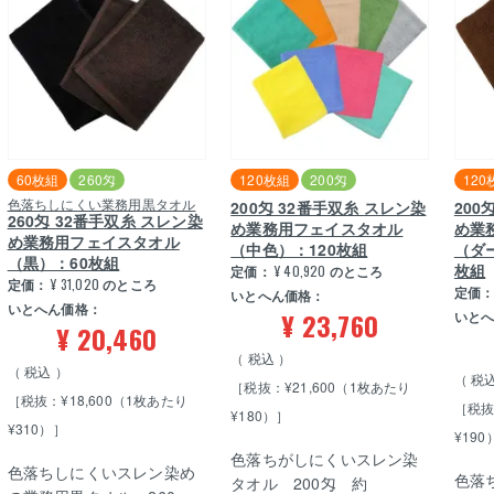
60枚組
260匁
120枚組
200匁
120
色落ちしにくい業務用黒タオル
200匁 32番手双糸 スレン染
200
260匁 32番手双糸 スレン染
め業務用フェイスタオル
め業
め業務用フェイスタオル
（中色）：120枚組
（ダ
（黒）：60枚組
枚組
定価：
¥
40,920
のところ
定価：
¥
31,020
のところ
定価
いとへん価格：
いとへん価格：
¥
23,760
いと
¥
20,460
税込
税込
税
［税抜：¥21,600（1枚あたり
［税抜：¥18,600（1枚あたり
［税抜
¥180）］
¥310）］
¥190
色落ちがしにくいスレン染
色落ちしにくいスレン染め
色落
タオル 200匁 約