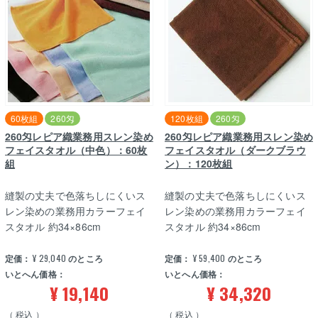
60枚組
260匁
120枚組
260匁
260匁レピア織業務用スレン染め
260匁レピア織業務用スレン染め
フェイスタオル（中色）：60枚
フェイスタオル（ダークブラウ
組
ン）：120枚組
縫製の丈夫で色落ちしにくいス
縫製の丈夫で色落ちしにくいス
レン染めの業務用カラーフェイ
レン染めの業務用カラーフェイ
スタオル 約34×86cm
スタオル 約34×86cm
定価：
¥
29,040
のところ
定価：
¥
59,400
のところ
いとへん価格：
いとへん価格：
¥
19,140
¥
34,320
税込
税込