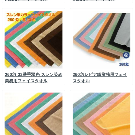
260匁 32番手双糸 スレン染め
260匁レピア織業務用フェイ
業務用フェイスタオル
スタオル