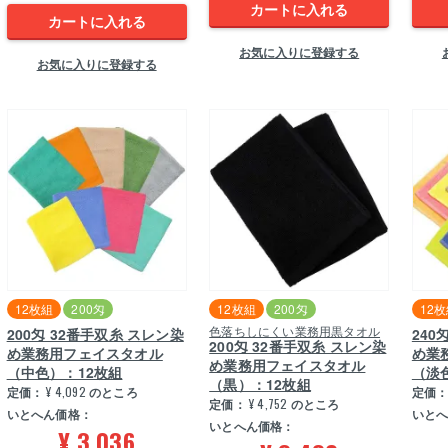
カートに入れる
カートに入れる
お気に入りに登録する
お気に入りに登録する
12枚組
200匁
12枚組
200匁
12
色落ちしにくい業務用黒タオル
200匁 32番手双糸 スレン染
240
200匁 32番手双糸 スレン染
め業務用フェイスタオル
め業
め業務用フェイスタオル
（中色）：12枚組
（淡
（黒）：12枚組
定価：
¥
4,092
のところ
定価
定価：
¥
4,752
のところ
いとへん価格：
いと
いとへん価格：
¥
3,036