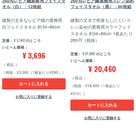
260匁レピア織業務用フェイスタ
260匁レピア織業務用スレン染め
オル（白）：12枚組
フェイスタオル（黒）：60枚組
縫製の丈夫なレピア織の業務用
縫製の丈夫で色落ちしにくいス
白フェイスタオル 約34×86cm
レン染めの業務用カラーフェイ
スタオル 約34×86cm 1枚あたり
280円（税抜）
定価：
¥
5,148
のところ
いとへん価格：
¥
3,696
定価：
¥
31,680
のところ
いとへん価格：
税込
¥
20,460
［税抜：¥3,360（1枚あたり¥280）］
税込
カートに入れる
［税抜：¥18,600（1枚あたり
¥310）］
お気に入りに登録する
カートに入れる
お気に入りに登録する