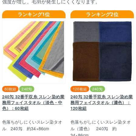
強度が増し、毛羽が発生しにくくなります。
ランキング1位
ランキング2位
60枚組
240匁
120枚組
240匁
240匁 32番手双糸 スレン染め業
240匁 32番手双糸 スレン染め業
務用フェイスタオル（淡色・中
務用フェイスタオル（濃色）：
色）：60枚組
120枚組
色落ちがしにくいスレン染タオ
色落ちがしにくいスレン染タオ
ル 240匁 約34×86cm
ル（濃色） 240匁 約
34×86cm