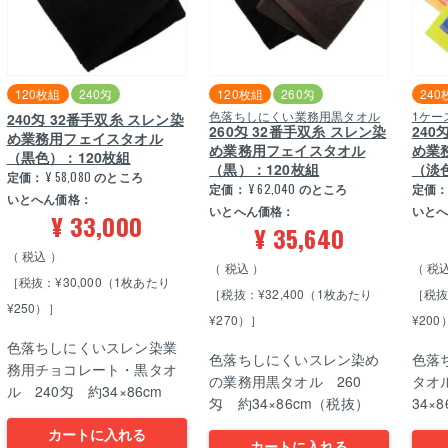
120枚組
240匁
120枚組
260匁
240
色落ちしにくい業務用黒タオル
1ケー
240匁 32番手双糸 スレン染
260匁 32番手双糸 スレン染
240
め業務用フェイスタオル
め業務用フェイスタオル
め業
（黒色）：120枚組
（黒）：120枚組
（淡
定価：
¥
58,080
のところ
定価：
¥
62,040
のところ
定価
いとへん価格：
いとへん価格：
いと
¥
33,000
¥
35,640
税込
税込
税
［税抜：¥30,000（1枚あたり
［税抜：¥32,400（1枚あたり
［税抜
¥250）］
¥270）］
¥200
色落ちしにくいスレン染業
色落ちしにくいスレン染め
色落
務用チョコレート・黒タオ
の業務用黒タオル 260
タオ
ル 240匁 約34×86cm
匁 約34×86cm（税抜）
34×8
カートに入れる
カートに入れる