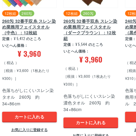
12枚組
260匁
12枚組
260匁
12
260匁 32番手双糸 スレン染
260匁 32番手双糸 スレン染
240
め業務用フェイスタオル
め業務用フェイスタオル
め業
（中色）：12枚組
（ダークブラウン）：12枚
（黒
組
定価：
¥
5,412
のところ
定価
定価：
¥
5,544
のところ
いとへん価格：
いと
¥
3,960
いとへん価格：
¥
3,960
税込
税
税込
［税抜：¥3,600（1枚あたり
［税抜
［税抜：¥3,600（1枚あたり
¥300）］
¥310
¥300）］
色落ちがしにくいスレン染
色落
色落ちがしにくいスレン染
タオル 260匁 約
務用
濃色タオル 260匁 約
34×86cm
ル 2
34×86cm
カートに入れる
カートに入れる
お気に入りに登録する
お気に入りに登録する