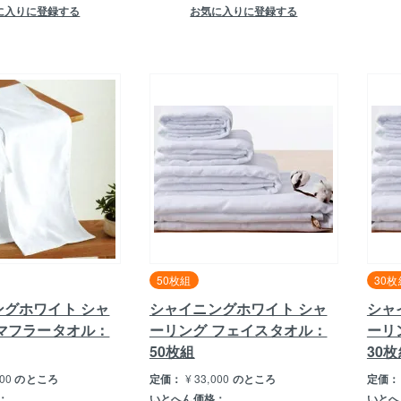
に入りに登録する
お気に入りに登録する
50枚組
30枚
ングホワイト シャ
シャイニングホワイト シャ
シャ
 マフラータオル：
ーリング フェイスタオル：
ーリ
50枚組
30
000
のところ
定価：
¥
33,000
のところ
定価：
：
いとへん価格：
いとへ