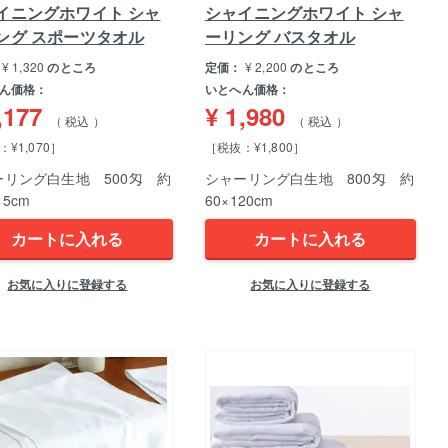
イニングホワイト シャ
シャイニングホワイト シャ
ング スポーツタオル
ーリング バスタオル
¥
1,320
のところ
定価：
¥
2,200
のところ
ん価格：
いとへん価格：
,177
¥
1,980
税込
税込
¥1,070］
［税抜：¥1,800］
ーリング白生地 500匁 約
シャーリング白生地 800匁 約
15cm
60×120cm
カートに入れる
カートに入れる
お気に入りに登録する
お気に入りに登録する