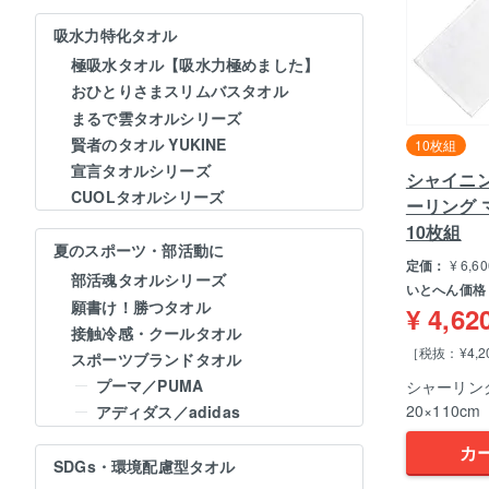
吸水力特化タオル
極吸水タオル【吸水力極めました】
おひとりさまスリムバスタオル
まるで雲タオルシリーズ
賢者のタオル YUKINE
10枚組
宣言タオルシリーズ
シャイニ
CUOLタオルシリーズ
ーリング
10枚組
夏のスポーツ・部活動に
定価：
¥
6,60
部活魂タオルシリーズ
いとへん価格
願書け！勝つタオル
¥
4,62
接触冷感・クールタオル
［税抜：¥4,2
スポーツブランドタオル
プーマ／PUMA
シャーリン
20×110cm
アディダス／adidas
カ
SDGs・環境配慮型タオル