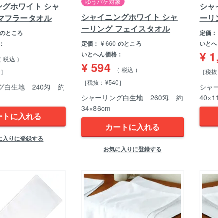
ゆうパケ対象
ングホワイト シャ
シャ
シャイニングホワイト シャ
マフラータオル
ーリ
ーリング フェイスタオル
のところ
定価：
：
定価：
¥
660
のところ
いとへ
¥
1
いとへん価格：
税込
¥
594
税込
0］
［税抜：
［税抜：¥540］
グ白生地 240匁 約
シャ
シャーリング白生地 260匁 約
40×1
34×86cm
ートに入れる
カートに入れる
に入りに登録する
お気に入りに登録する