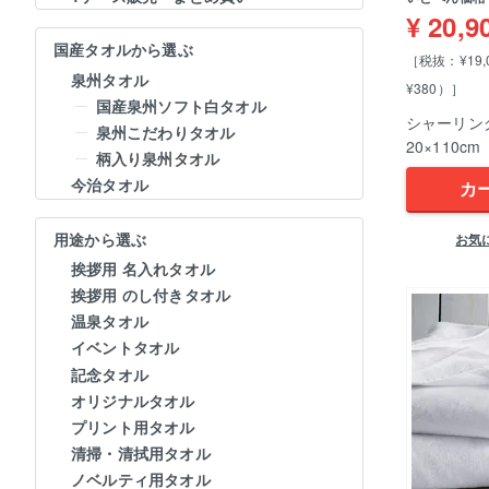
¥
20,9
国産タオルから選ぶ
［税抜：¥19
泉州タオル
¥380）］
国産泉州ソフト白タオル
シャーリン
泉州こだわりタオル
20×110cm
柄入り泉州タオル
今治タオル
カ
用途から選ぶ
お気
挨拶用 名入れタオル
挨拶用 のし付きタオル
温泉タオル
イベントタオル
記念タオル
オリジナルタオル
プリント用タオル
清掃・清拭用タオル
ノベルティ用タオル