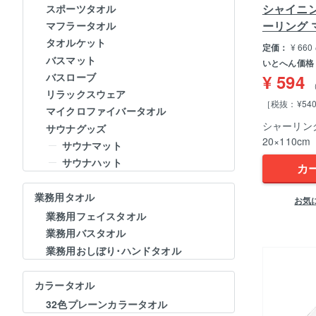
シャイニ
スポーツタオル
ーリング 
マフラータオル
タオルケット
定価：
¥
660
バスマット
いとへん価格
バスローブ
¥
594
リラックスウェア
［税抜：¥54
マイクロファイバータオル
シャーリン
サウナグッズ
20×110cm
サウナマット
サウナハット
カ
業務用タオル
お気
業務用フェイスタオル
業務用バスタオル
業務用おしぼり･ハンドタオル
カラータオル
32色プレーンカラータオル