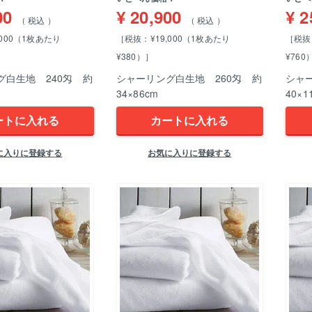
00
¥
20,900
¥
2
税込
税込
,000（1枚あたり
［税抜：¥19,000（1枚あたり
［税抜
¥380）］
¥760
グ白生地 240匁 約
シャーリング白生地 260匁 約
シャ
34×86cm
40×1
ートに入れる
カートに入れる
に入りに登録する
お気に入りに登録する