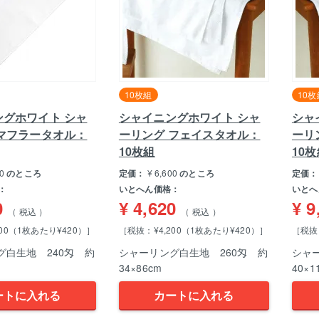
10枚組
10枚
ングホワイト シャ
シャイニングホワイト シャ
シャ
 マフラータオル：
ーリング フェイスタオル：
ーリ
10枚組
10
0
のところ
定価：
¥
6,600
のところ
定価：
：
いとへん価格：
いとへ
0
¥
4,620
¥
9
税込
税込
00（1枚あたり¥420）］
［税抜：¥4,200（1枚あたり¥420）］
［税抜：
グ白生地 240匁 約
シャーリング白生地 260匁 約
シャ
34×86cm
40×1
ートに入れる
カートに入れる