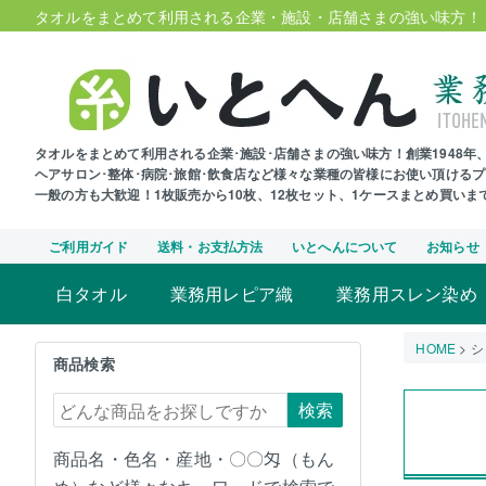
タオルをまとめて利用される企業・施設・店舗さまの強い味方！
タオルをまとめて利用される企業･施設･店舗さまの強い味方！創業1948
ヘアサロン･整体･病院･旅館･飲食店など様々な業種の皆様にお使い頂ける
一般の方も大歓迎！1枚販売から10枚、12枚セット、1ケースまとめ買い
ご利用ガイド
送料・お支払方法
いとへんについて
お知らせ
白タオル
業務用レピア織
業務用スレン染め
HOME
シ
商品検索
検索
商品名・色名・産地・〇〇匁（もん