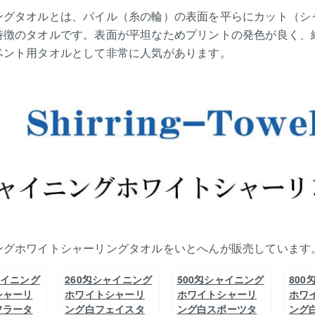
ングタオルとは、パイル（糸の輪）の表面を平らにカット（シ
特徴のタオルです。表面が平坦なためプリントの発色が良く、
ベント用タオルとして非常に人気があります。
ングホワイトシャーリングタオルをいとへんが販売しています
ャイニング
260匁シャイニング
500匁シャイニング
80
シャーリ
ホワイトシャーリ
ホワイトシャーリ
ホワ
フラータ
ング白フェイスタ
ング白スポーツタ
ング