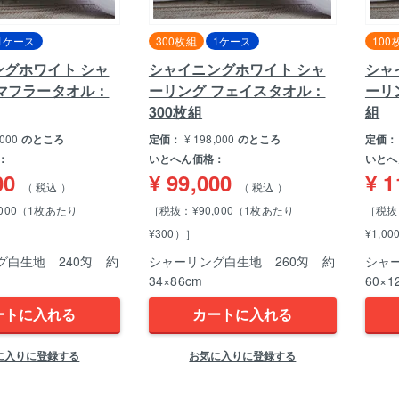
1ケース
300枚組
1ケース
100
ングホワイト シャ
シャイニングホワイト シャ
シャ
 マフラータオル：
ーリング フェイスタオル：
ーリ
300枚組
組
,000
のところ
定価：
¥
198,000
のところ
定価：
：
いとへん価格：
いとへ
00
¥
99,000
¥
1
税込
税込
,000（1枚あたり
［税抜：¥90,000（1枚あたり
［税抜：
¥300）］
¥1,0
グ白生地 240匁 約
シャーリング白生地 260匁 約
シャ
34×86cm
60×1
ートに入れる
カートに入れる
に入りに登録する
お気に入りに登録する