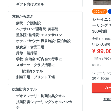
ギフト向けタオル
300枚組
業種から選ぶ
シャイニ
病院・介護施設
ーリング
ヘアサロン･理容院･美容院
300枚組
整体院･整骨院･エステサロン
定価：
¥
198
ホテル･サウナ･温泉施設･宿泊施設
いとへん価格
飲食店・食品工場
¥
99,0
掃除・清掃業
［税抜：¥90
学校･自治会･町内会の行事に
スポーツ・クラブ活動に
¥300）］
部活魂タオル
シャーリン
刺繍工場・プリント工場
20×110cm
カ
抗菌防臭タオル
デオアンテリコ抗菌防臭タオル
お気
抗菌防臭シャーリングタオルハンカ
チ