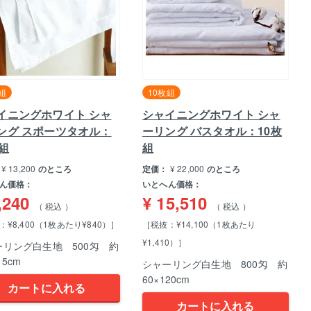
組
10枚組
イニングホワイト シャ
シャイニングホワイト シャ
ング スポーツタオル：
ーリング バスタオル：10枚
枚組
組
¥
13,200
のところ
定価：
¥
22,000
のところ
ん価格：
いとへん価格：
,240
¥
15,510
税込
税込
¥8,400（1枚あたり¥840）］
［税抜：¥14,100（1枚あたり
¥1,410）］
ーリング白生地 500匁 約
15cm
シャーリング白生地 800匁 約
60×120cm
カートに入れる
カートに入れる