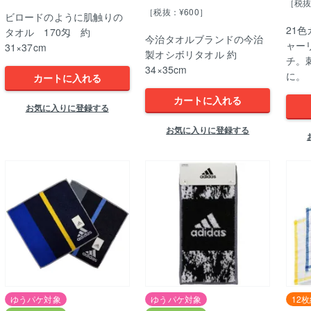
［税抜
［税抜：¥600］
ビロードのように肌触りの
21
タオル 170匁 約
今治タオルブランドの今治
ャー
31×37cm
製オシボリタオル 約
チ。
34×35cm
に。 
カートに入れる
カートに入れる
お気に入りに登録する
お気に入りに登録する
ゆうパケ対象
ゆうパケ対象
12