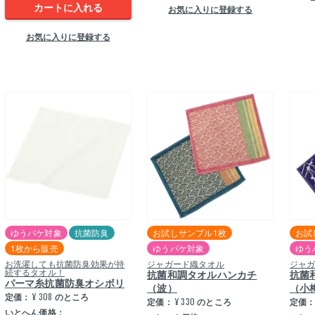
カートに入れる
お気に入りに登録する
お気に入りに登録する
ゆうパケ対象
抗菌防臭
お試しサンプル1枚
お試
1枚から販売
ゆうパケ対象
ゆう
お洗濯しても抗菌防臭効果が持
ジャガード織タオル
ジャ
続するタオル！
抗菌和調タオルハンカチ
抗菌
パーマ糸抗菌防臭オシボリ
（波）
（小
定価：
¥
308
のところ
定価：
¥
330
のところ
定価
いとへん価格：