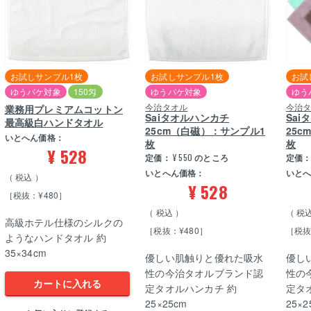
お試しサンプル1枚
お試しサンプル1枚
お試
ゆうパケ対象
150匁
ゆうパケ対象
ゆう
今治タオル
今治
業務用プレミアムコットン
Saiタオルハンカチ
Sa
最高級白ハンドタオル
25cm（白磁）：サンプル1
25
いとへん価格：
枚
枚
¥
528
定価：
¥
550
のところ
定価
いとへん価格：
いと
税込
¥
528
［税抜：¥480］
税込
税
高級ホテル仕様のシルクの
［税抜：¥480］
［税抜
ようなハンドタオル 約
35×34cm
優しい肌触りと優れた吸水
優し
性の今治タオルブランド認
性の
カートに入れる
定タオルハンカチ 約
定タ
25×25cm
25×2