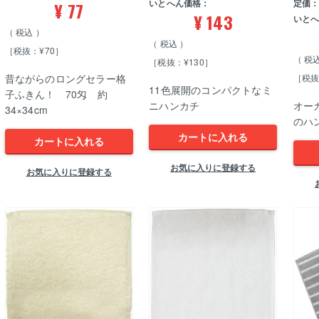
いとへん価格：
定価
¥
77
¥
143
いと
税込
税込
［税抜：¥70］
税
［税抜：¥130］
昔ながらのロングセラー格
［税抜
11色展開のコンパクトなミ
子ふきん！ 70匁 約
ニハンカチ
オー
34×34cm
のハ
カートに入れる
カートに入れる
お気に入りに登録する
お気に入りに登録する