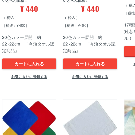
いとへん価格：
いとへん価格：
税
¥
440
¥
440
［税抜
税込
税込
17
［税抜：¥400］
［税抜：¥400］
対応
20色カラー展開 約
20色カラー展開 約
ル！
22×22cm 「今治タオル認
22×22cm 「今治タオル認
定商品」
定商品」
カートに入れる
カートに入れる
お気に入りに登録する
お気に入りに登録する