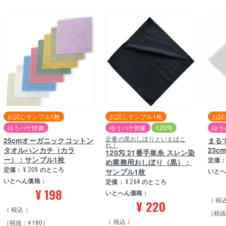
お試しサンプル1枚
お試しサンプル1枚
お試
ゆうパケ対象
ゆうパケ対象
120匁
ゆう
定番の黒おしぼりといえばこ
25cmオーガニックコットン
まる
れ！
タオルハンカチ（カラ
23
120匁 21番手単糸 スレン染
ー）：サンプル1枚
定価
め業務用おしぼり（黒）：
定価：
¥
209
のところ
サンプル1枚
いと
いとへん価格：
定価：
¥
264
のところ
¥
198
いとへん価格：
税
¥
220
税込
［税抜
税込
［税抜：¥180］