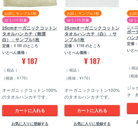
お試しサンプル1枚
お試しサンプル1枚
お試
ゆうパケ対象
ゆうパケ対象
ゆう
ジャ
25cmオーガニックコットン
25cmオーガニックコットン
ボー
タオルハンカチ（無漂
タオルハンカチ（白）：サ
ハン
白）：サンプル1枚
ンプル1枚
定価
定価：
¥
198
のところ
定価：
¥
198
のところ
いと
いとへん価格：
いとへん価格：
¥
187
¥
187
税
税込
税込
［税抜
［税抜：¥170］
［税抜：¥170］
ジャ
オーガニックコットン100%
オーガニックコットン100%
チ 約
のタオルハンカチです。
のタオルハンカチです。
カートに入れる
カートに入れる
お気に入りに登録する
お気に入りに登録する