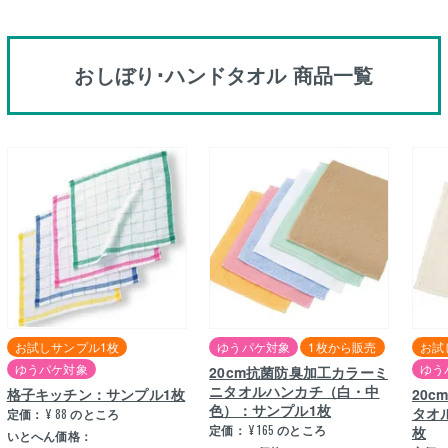
おしぼり･ハンドタオル 商品一覧
お試しサンプル1枚
ゆうパケ対象
1枚から販売
お試
ゆうパケ対象
ゆう
20cm抗菌防臭加工カラーミ
ニタオルハンカチ（白・中
格子キッチン：サンプル1枚
20
色）：サンプル1枚
タオ
定価：
¥
88
のところ
定価：
¥
165
のところ
枚
いとへん価格：