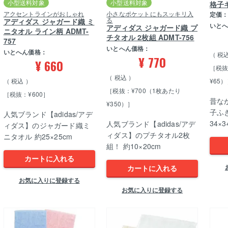
小型送料対象
小型送料対象
格子
アクセントラインがおしゃれ
小さなポケットにもスッキリ入
定価
る
アディダス ジャガード織 ミ
いと
アディダス ジャガード織 プ
ニタオル ライン柄 ADMT-
チタオル 2枚組 ADMT-756
757
いとへん価格：
いとへん価格：
税
¥
770
¥
660
［税抜
税込
税込
¥65
［税抜：¥700（1枚あたり
［税抜：¥600］
昔な
¥350）］
子ふ
人気ブランド【adidas/アデ
34×3
人気ブランド【adidas/アデ
ィダス】のジャガード織ミ
ィダス】のプチタオル2枚
ニタオル 約25×25cm
組！ 約10×20cm
カートに入れる
カートに入れる
お気に入りに登録する
お気に入りに登録する