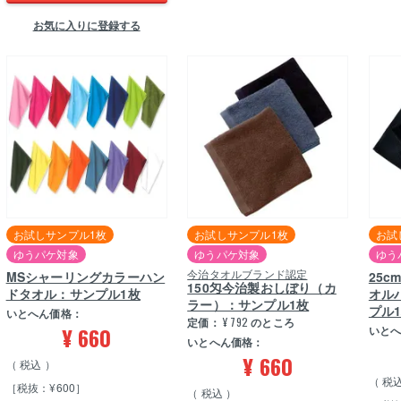
お気に入りに登録する
お試しサンプル1枚
お試しサンプル1枚
お試
ゆうパケ対象
ゆうパケ対象
ゆう
今治タオルブランド認定
MSシャーリングカラーハン
25
150匁今治製おしぼり（カ
ドタオル：サンプル1枚
オル
ラー）：サンプル1枚
プル
いとへん価格：
定価：
¥
792
のところ
¥
660
いと
いとへん価格：
¥
660
税込
税
［税抜：¥600］
税込