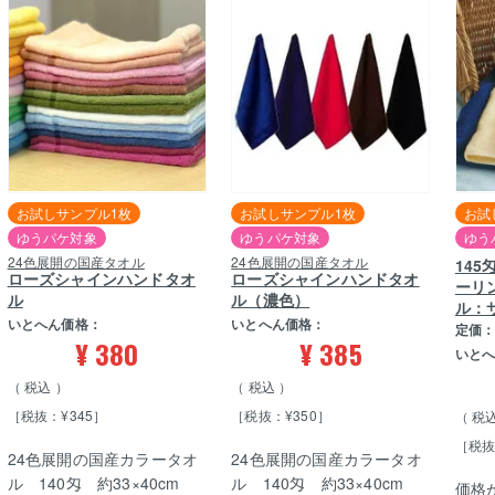
お試しサンプル1枚
お試しサンプル1枚
お試
ゆうパケ対象
ゆうパケ対象
ゆう
24色展開の国産タオル
24色展開の国産タオル
14
ローズシャインハンドタオ
ローズシャインハンドタオ
ーリ
ル
ル（濃色）
ル：
いとへん価格：
いとへん価格：
定価
¥
380
¥
385
いと
税込
税込
［税抜：¥345］
［税抜：¥350］
税
［税抜
24色展開の国産カラータオ
24色展開の国産カラータオ
ル 140匁 約33×40cm
ル 140匁 約33×40cm
価格