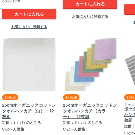
33×33cm
カートに入れる
カートに入れる
お気に入りに登録する
お気に入りに登録する
12枚組
12枚組
12
ジャ
25cmオーガニックコットン
25cmオーガニックコットン
ボー
タオルハンカチ（白）：12
タオルハンカチ（カラ
ハン
枚組
ー）：12枚組
枚組
定価：
¥
2,376
のところ
定価：
¥
2,508
のところ
定価
いとへん価格：
いとへん価格：
いと