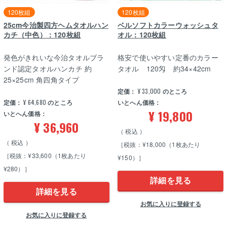
120枚組
120枚組
25cm今治製四方ヘムタオルハン
ベルソフトカラーウォッシュタ
カチ（中色）：120枚組
オル：120枚組
発色がきれいな今治タオルブラ
格安で使いやすい定番のカラー
ンド認定タオルハンカチ 約
タオル 120匁 約34×42cm
25×25cm 角四角タイプ
定価：
¥
33,000
のところ
定価：
¥
64,680
のところ
いとへん価格：
¥
19,800
いとへん価格：
¥
36,960
税込
税込
［税抜：¥18,000（1枚あたり
［税抜：¥33,600（1枚あたり
¥150）］
¥280）］
詳細を見る
詳細を見る
お気に入りに登録する
お気に入りに登録する