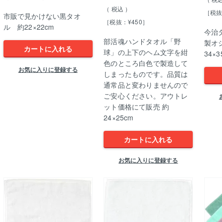
税込
［税抜
市販で見かけない黒タオ
［税抜：¥450］
ル 約22×22cm
今治
部活魂ハンドタオル「野
製オ
カートに入れる
球」の上下のヘム文字を紺
34×3
色のところ白色で製造して
お気に入りに登録する
しまったものです。品質は
通常品と変わりませんので
ご安心ください。アウトレ
ット価格にて販売 約
24×25cm
カートに入れる
お気に入りに登録する