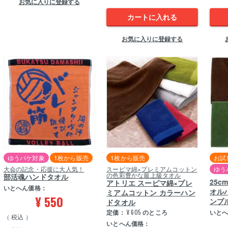
お気に入りに登録する
カートに入れる
お気に入りに登録する
ゆうパケ対象
1枚から販売
1枚から販売
お試
大会の記念・応援に大人気！
スーピマ綿×プレミアムコットン
ゆう
の色彩豊かな最上級タオル
部活魂ハンドタオル
25
アトリエ スーピマ綿×プレ
いとへん価格：
オル
ミアムコットン カラーハン
¥
550
ンプ
ドタオル
定価：
¥
605
のところ
いと
税込
いとへん価格：