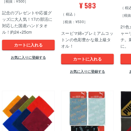
［税抜：¥500］
¥
583
税
記念のプレゼントや応援グ
税込
［税抜
ッズに大人気！17の部活に
［税抜：¥530］
対応した国産ハンドタオ
21
ル！約24×25cm
スーピマ綿×プレミアムコッ
ャー
トンの色彩豊かな最上級タ
チ。
カートに入れる
オル！
に。 
お気に入りに登録する
カートに入れる
お気に入りに登録する