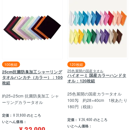
100枚組
120枚組
25色展開の国産タオル
25cm抗菌防臭加工シャーリング
ハイオーミ 国産カラーハンドタ
タオルハンカチ（カラー）：100
オル：120枚組
枚組
25色展開の国産カラータオル
約25×25cm 抗菌防臭加工 シャ
100匁 約28×40cm 1枚あたり
ーリングカラータオル
180円（税抜）
定価：
¥
31,900
のところ
定価：
¥
26,400
のところ
いとへん価格：
いとへん価格：
¥
22,000