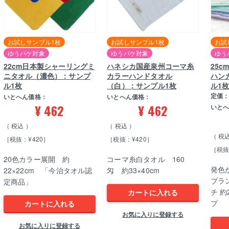
お試しサンプル1枚
お試しサンプル1枚
お試
ゆうパケ対象
ゆうパケ対象
ゆう
22cm日本製シャーリングミ
ハネシカ国産泉州コーマ糸
25
ニタオル（濃色）：サンプ
カラーハンドタオル
ハン
ル1枚
（白）：サンプル1枚
ル1
定価
いとへん価格：
いとへん価格：
¥
462
¥
462
いと
税込
税込
税
［税抜：¥420］
［税抜：¥420］
［税抜
20色カラー展開 約
コーマ糸白タオル 160
発色
22×22cm 「今治タオル認
匁 約33×40cm
ブラ
定商品」
チ 約
カートに入れる
プ
カートに入れる
お気に入りに登録する
お気に入りに登録する