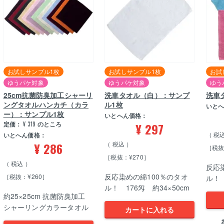
お試しサンプル1枚
お試しサンプル1枚
お試
ゆうパケ対象
ゆうパケ対象
ゆう
25cm抗菌防臭加工シャーリ
洗車タオル（白）：サンプ
洗車
ングタオルハンカチ（カラ
ル1枚
いと
ー）：サンプル1枚
いとへん価格：
定価：
¥
319
のところ
¥
297
税
いとへん価格：
¥
286
税込
［税抜
［税抜：¥270］
税込
反応
反応染めの綿100％のタオ
［税抜：¥260］
ル！ 
ル！ 176匁 約34×50cm
約25×25cm 抗菌防臭加工
シャーリングカラータオル
カートに入れる