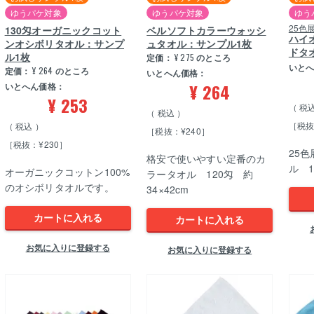
ゆうパケ対象
ゆうパケ対象
ゆう
25色
130匁オーガニックコット
ベルソフトカラーウォッシ
ハイ
ンオシボリタオル：サンプ
ュタオル：サンプル1枚
ドタ
ル1枚
定価：
¥
275
のところ
いと
定価：
¥
264
のところ
いとへん価格：
¥
264
いとへん価格：
¥
253
税
税込
［税抜
税込
［税抜：¥240］
［税抜：¥230］
25
格安で使いやすい定番のカ
ル 1
オーガニックコットン100%
ラータオル 120匁 約
のオシボリタオルです。
34×42cm
カートに入れる
カートに入れる
お気に入りに登録する
お気に入りに登録する