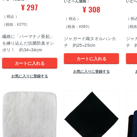
いとへん価格：
いと
¥
297
¥
308
税込
税込
税
［税抜：¥270］
［税抜：¥280］
［税抜
繊維に「パーマナノ亜鉛」
ジャガード織タオルハンカ
ジャ
を練り込んだ抗菌防臭オシ
チ 約25×25cm
チ 約
ボリ！ 約34×34cm
カートに入れる
カートに入れる
お気に入りに登録する
お気に入りに登録する