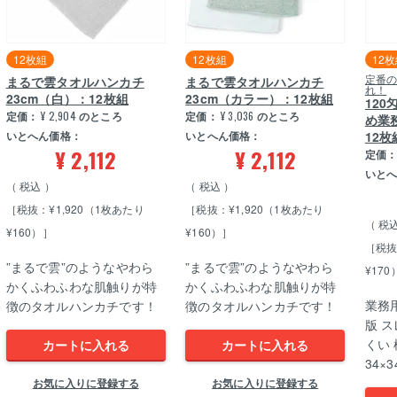
12枚組
12枚組
12
定番
まるで雲タオルハンカチ
まるで雲タオルハンカチ
れ！
23cm（白）：12枚組
23cm（カラー）：12枚組
120
定価：
¥
2,904
のところ
定価：
¥
3,036
のところ
め業
いとへん価格：
いとへん価格：
12枚
¥
2,112
¥
2,112
定価
いと
税込
税込
［税抜：¥1,920（1枚あたり
［税抜：¥1,920（1枚あたり
税
¥160）］
¥160）］
［税抜
”まるで雲”のようなやわら
”まるで雲”のようなやわら
¥170
かくふわふわな肌触りが特
かくふわふわな肌触りが特
業務
徴のタオルハンカチです！
徴のタオルハンカチです！
版 
くい 
カートに入れる
カートに入れる
34×3
お気に入りに登録する
お気に入りに登録する