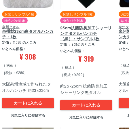
お試しサンプル1枚
お試しサンプル1枚
お試
ゆうパケ対象
ゆうパケ対象
ゆう
泉州タオル
泉州
25cm抗菌防臭加工シャーリ
泉州製23cm白タオルハンカ
泉州
ングタオルハンカチ
チ：1枚
ンカ
（黒）：サンプル1枚
定価：
¥
330
のところ
定価
定価：
¥
352
のところ
いとへん価格：
いと
いとへん価格：
¥
308
¥
319
税込
税
税込
［税抜：¥280］
［税抜
［税抜：¥290］
大阪泉州地域で作られたタ
大阪
約25×25cm 抗菌防臭加工
オルハンカチ 約23×23cm
オルハ
シャーリング黒タオル
カートに入れる
カートに入れる
お気に入りに登録する
お気に入りに登録する