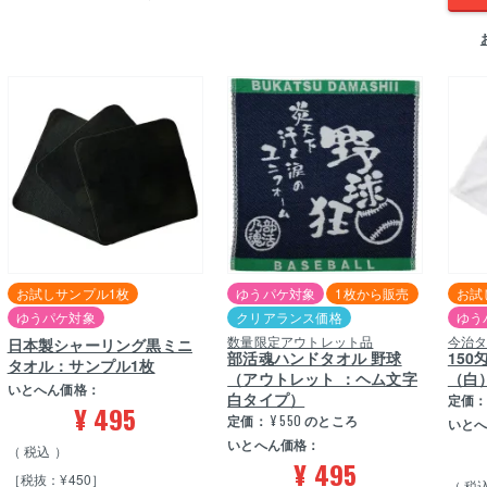
お試しサンプル1枚
ゆうパケ対象
1枚から販売
お試
ゆうパケ対象
クリアランス価格
ゆう
数量限定アウトレット品
今治
日本製シャーリング黒ミニ
部活魂ハンドタオル 野球
15
タオル：サンプル1枚
（アウトレット ：ヘム文字
（白
いとへん価格：
白タイプ）
定価
¥
495
定価：
¥
550
のところ
いと
いとへん価格：
税込
¥
495
［税抜：¥450］
税