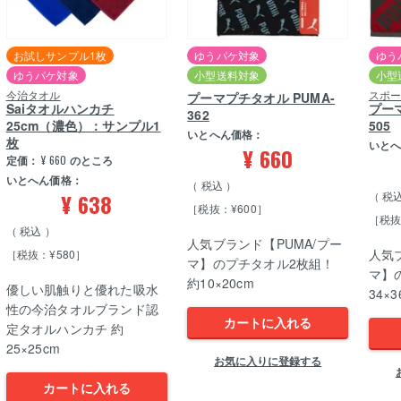
お試しサンプル1枚
ゆうパケ対象
ゆう
ゆうパケ対象
小型送料対象
小型
今治タオル
スポ
プーマプチタオル PUMA-
Saiタオルハンカチ
プーマ
362
25cm（濃色）：サンプル1
505
いとへん価格：
枚
いと
¥
660
定価：
¥
660
のところ
いとへん価格：
税込
¥
638
税
［税抜：¥600］
［税抜
税込
人気ブランド【PUMA/プー
人気
［税抜：¥580］
マ】のプチタオル2枚組！
マ】
約10×20cm
優しい肌触りと優れた吸水
34×3
性の今治タオルブランド認
カートに入れる
定タオルハンカチ 約
25×25cm
お気に入りに登録する
カートに入れる