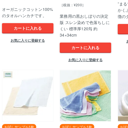
”ま
［税抜：¥200］
オーガニックコットン100%
かく
のタオルハンカチです。
業務用の黒おしぼりの決定
徴の
版 スレン染めで色落ちしに
カートに入れる
くい 標準厚120匁 約
34×34cm
お気に入りに登録する
カートに入れる
お気に入りに登録する
お試しサンプル1枚
お試しサンプル1枚
お試