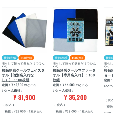
接触冷感
100枚組
接触冷感
100枚組
接触
濡らして絞って振るだけでひん
濡らして絞って振るだけでひん
濡ら
やり
やり
やり
接触冷感クールフェイスタ
接触冷感クールマフラータ
接触
オル【個別袋入れな
オル【専用袋入れ】：100
ョー
し）】：100枚組
枚組
定価
定価：
¥
49,500
のところ
定価：
¥
44,000
のところ
いと
いとへん価格：
いとへん価格：
¥
31,900
¥
35,200
税
税込
税込
［税抜
［税抜：¥29,000（1枚あたり
［税抜：¥32,000（1枚あたり
¥330