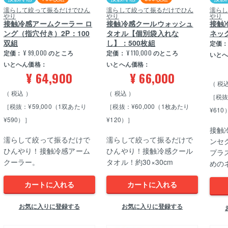
濡らして絞って振るだけでひん
濡らして絞って振るだけでひん
濡ら
やり
やり
やり
接触冷感アームクーラー ロ
接触冷感クールウォッシュ
接触
ング（指穴付き）2P：100
タオル【個別袋入れな
ネッ
双組
し】：500枚組
定価
定価：
¥
99,000
のところ
定価：
¥
110,000
のところ
いと
いとへん価格：
いとへん価格：
¥
64,900
¥
66,000
税
税込
税込
［税抜
［税抜：¥59,000（1双あたり
［税抜：¥60,000（1枚あたり
¥610
¥590）］
¥120）］
接触
濡らして絞って振るだけで
濡らして絞って振るだけで
ンセ
ひんやり！接触冷感アーム
ひんやり！接触冷感クール
プラ
クーラー。
タオル！約30×30cm
めの
カートに入れる
カートに入れる
お気に入りに登録する
お気に入りに登録する