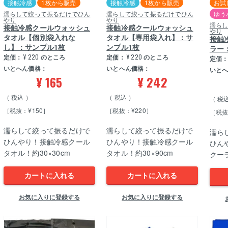
接触冷感
1枚から販売
接触冷感
1枚から販売
お試
濡らして絞って振るだけでひん
濡らして絞って振るだけでひん
ゆう
やり
やり
濡ら
接触冷感クールウォッシュ
接触冷感クールウォッシュ
やり
タオル【個別袋入れな
タオル【専用袋入れ】：サ
接触
し】：サンプル1枚
ンプル1枚
ラー
定価：
¥
220
のところ
定価：
¥
220
のところ
定価
いとへん価格：
いとへん価格：
いと
¥
165
¥
242
税込
税込
税
［税抜：¥150］
［税抜：¥220］
［税抜
濡らして絞って振るだけで
濡らして絞って振るだけで
濡ら
ひんやり！接触冷感クール
ひんやり！接触冷感クール
ひん
タオル！約30×30cm
タオル！約30×90cm
クー
カートに入れる
カートに入れる
お気に入りに登録する
お気に入りに登録する