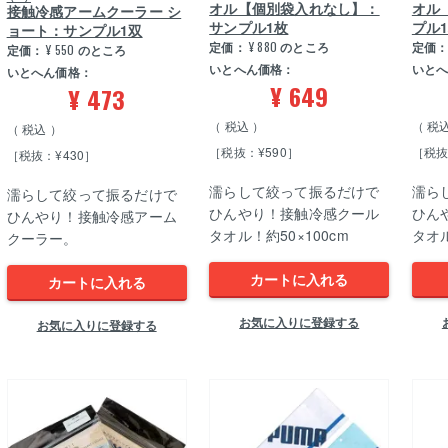
オル【個別袋入れなし】：
オル
接触冷感アームクーラー シ
サンプル1枚
プル
ョート：サンプル1双
定価：
¥
880
のところ
定価
定価：
¥
550
のところ
いとへん価格：
いと
いとへん価格：
¥
649
¥
473
税込
税
税込
［税抜：¥590］
［税抜
［税抜：¥430］
濡らして絞って振るだけで
濡ら
濡らして絞って振るだけで
ひんやり！接触冷感クール
ひん
ひんやり！接触冷感アーム
タオル！約50×100cm
タオル
クーラー。
カートに入れる
カートに入れる
お気に入りに登録する
お気に入りに登録する