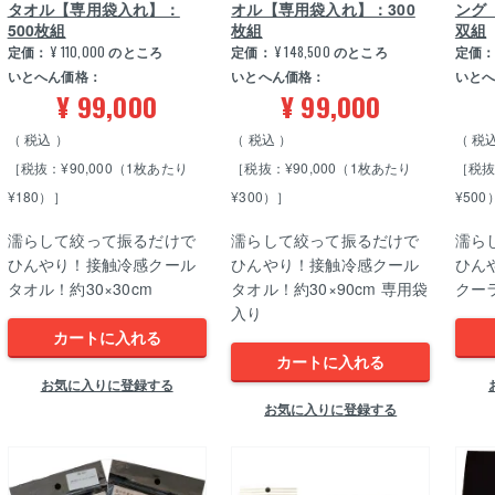
タオル【専用袋入れ】：
オル【専用袋入れ】：300
ング
500枚組
枚組
双組
定価：
¥
110,000
のところ
定価：
¥
148,500
のところ
定価
いとへん価格：
いとへん価格：
いと
¥
99,000
¥
99,000
税込
税込
税
［税抜：¥90,000（1枚あたり
［税抜：¥90,000（1枚あたり
［税抜
¥180）］
¥300）］
¥500
濡らして絞って振るだけで
濡らして絞って振るだけで
濡ら
ひんやり！接触冷感クール
ひんやり！接触冷感クール
ひん
タオル！約30×30cm
タオル！約30×90cm 専用袋
クー
入り
カートに入れる
カートに入れる
お気に入りに登録する
お気に入りに登録する