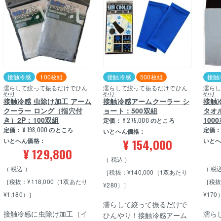
接触冷感
100枚組
接触冷感
500枚組
接触
濡らして絞って振るだけでひん
濡らして絞って振るだけでひん
濡ら
やり
やり
やり
接触冷感 虫除け加工 アーム
接触冷感アームクーラー シ
接触
クーラー ロング（指穴付
ョート：500双組
タオ
き）2P：100双組
100
定価：
¥
275,000
のところ
定価：
¥
198,000
のところ
定価
いとへん価格：
¥
154,000
いとへん価格：
いと
¥
129,800
税込
税込
税
［税抜：¥140,000（1双あたり
［税抜：¥118,000（1双あたり
［税抜
¥280）］
¥1,180）］
¥170
濡らして絞って振るだけで
接触冷感に虫除け加工（イ
濡ら
ひんやり！接触冷感アーム