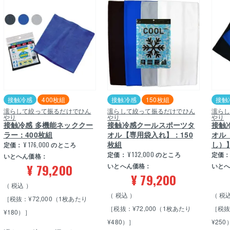
接触冷感
400枚組
接触冷感
150枚組
接触
濡らして絞って振るだけでひん
濡らして絞って振るだけでひん
濡ら
やり
やり
やり
接触冷感 多機能ネッククー
接触冷感クールスポーツタ
接触
ラー：400枚組
オル【専用袋入れ】：150
オル
枚組
し）
定価：
¥
176,000
のところ
定価：
¥
132,000
のところ
定価
いとへん価格：
¥
79,200
いとへん価格：
いと
¥
79,200
税込
税込
税
［税抜：¥72,000（1枚あたり
［税抜：¥72,000（1枚あたり
［税抜
¥180）］
¥480）］
¥250