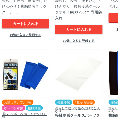
濡らして絞って振るだけで
濡らして絞って振るだけで
ひん
ひんやり！接触冷感ネック
ひんやり！接触冷感クール
タオル
クーラー。
タオル！約30×90cm 専用袋
入れ
カートに入れる
カートに入れる
お気に入りに登録する
お気に入りに登録する
お試しサンプル1枚
接触冷感
1枚から販売
接触
ゆうパケ対象
接触冷感
濡らして絞って振るだけでひん
濡ら
やり
やり
濡らして絞って振るだけでひん
接触冷感クールスポーツタ
接触
やり