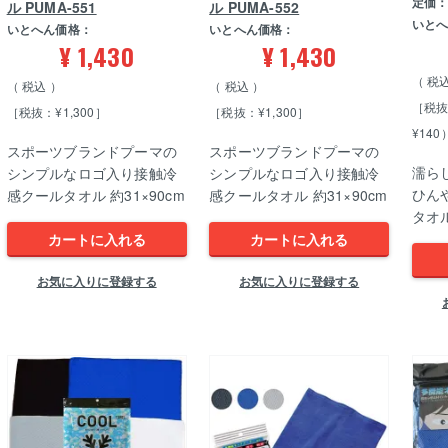
定価
ル PUMA-551
ル PUMA-552
いと
いとへん価格：
いとへん価格：
¥
1,430
¥
1,430
税
税込
税込
［税抜
［税抜：¥1,300］
［税抜：¥1,300］
¥140
スポーツブランドプーマの
スポーツブランドプーマの
濡ら
シンプルなロゴ入り接触冷
シンプルなロゴ入り接触冷
ひん
感クールタオル 約31×90cm
感クールタオル 約31×90cm
タオル
カートに入れる
カートに入れる
お気に入りに登録する
お気に入りに登録する