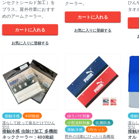
ンセクトシールド加工）を
ひん
クーラー。
プラス。屋外作業におすす
タオル
めのアームクーラー。
カートに入れる
カートに入れる
お気に入りに登録する
お気に入りに登録する
接触冷感
400枚組
ゆうパケ対象
接触
濡らして絞って振るだけでひん
小型送料対象
抗菌防臭
濡ら
やり
やり
接触冷感
UVカット
接触冷感 虫除け加工 多機能
接触
野外の活動にぴったり高機能
ネッククーラー：400枚組
オル