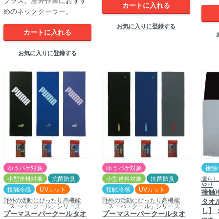
カートに入れる
めのネッククーラー。
お気に入りに登録する
カートに入れる
お気に入りに登録する
ゆうパケ対象
ゆうパケ対象
接触
小型送料対象
抗菌防臭
小型送料対象
抗菌防臭
濡ら
やり
接触冷感
UVカット
接触冷感
UVカット
接触
野外の活動にぴったり高機能
野外の活動にぴったり高機能
タオ
「スーパークール」シリーズ
「スーパークール」シリーズ
し】
プーマスーパークールタオ
プーマスーパークールタオ