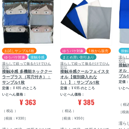
お試しサンプル1枚
ゆうパケ対象
1枚から販売
接触
ゆうパケ対象
接触冷感
まとめ買い割引あり
濡ら
やり
濡らして絞って振るだけでひん
濡らして絞って振るだけでひん
接触
やり
やり
オル
接触冷感 多機能ネッククー
接触冷感クールフェイスタ
プル
ラープラス（耳穴付き）：
オル【個別袋入れな
定価
サンプル1枚
し）】：サンプル1枚
定価：
¥
495
のところ
定価：
¥
495
のところ
いと
いとへん価格：
いとへん価格：
¥
363
¥
385
税
税込
税込
［税抜
［税抜：¥330］
［税抜：¥350］
濡ら