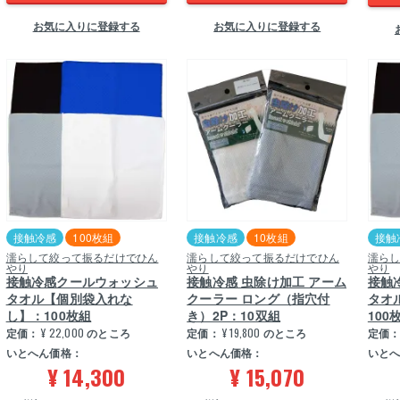
お気に入りに登録する
お気に入りに登録する
接触冷感
100枚組
接触冷感
10枚組
接触
濡らして絞って振るだけでひん
濡らして絞って振るだけでひん
濡ら
やり
やり
やり
接触冷感クールウォッシュ
接触冷感 虫除け加工 アーム
接触
タオル【個別袋入れな
クーラー ロング（指穴付
タオ
し】：100枚組
き）2P：10双組
100
定価：
¥
22,000
のところ
定価：
¥
19,800
のところ
定価
いとへん価格：
いとへん価格：
いと
¥
14,300
¥
15,070