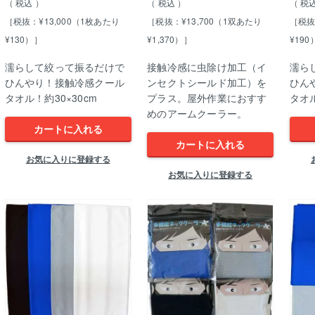
税込
税込
税
［税抜：¥13,000（1枚あたり
［税抜：¥13,700（1双あたり
［税抜
¥130）］
¥1,370）］
¥190
濡らして絞って振るだけで
接触冷感に虫除け加工（イ
濡ら
ひんやり！接触冷感クール
ンセクトシールド加工）を
ひん
タオル！約30×30cm
プラス。屋外作業におすす
タオル
めのアームクーラー。
カートに入れる
カートに入れる
お気に入りに登録する
お気に入りに登録する