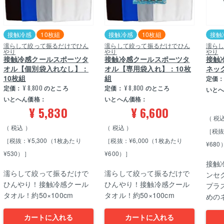
接触冷感
10枚組
接触冷感
10枚組
接触
濡らして絞って振るだけでひん
濡らして絞って振るだけでひん
濡ら
やり
やり
やり
接触冷感クールスポーツタ
接触冷感クールスポーツタ
接触
オル【個別袋入れなし】：
オル【専用袋入れ】：10枚
ネッ
10枚組
組
定価
定価：
¥
8,800
のところ
定価：
¥
8,800
のところ
いと
いとへん価格：
いとへん価格：
¥
5,830
¥
6,600
税
税込
税込
［税抜
［税抜：¥5,300（1枚あたり
［税抜：¥6,000（1枚あたり
¥680
¥530）］
¥600）］
接触
濡らして絞って振るだけで
濡らして絞って振るだけで
ンセ
ひんやり！接触冷感クール
ひんやり！接触冷感クール
プラ
タオル！約50×100cm
タオル！約50×100cm
めの
カートに入れる
カートに入れる