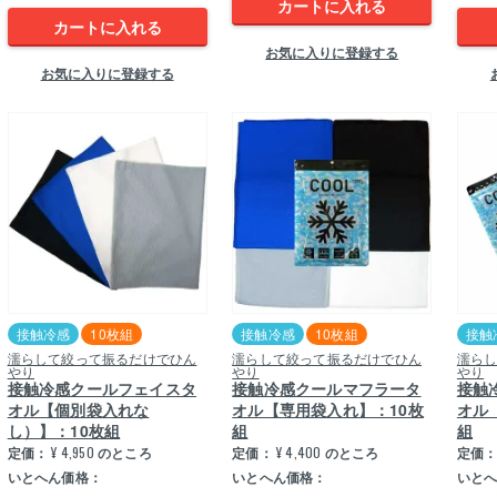
カートに入れる
カートに入れる
お気に入りに登録する
お気に入りに登録する
接触冷感
10枚組
接触冷感
10枚組
接触
濡らして絞って振るだけでひん
濡らして絞って振るだけでひん
濡ら
やり
やり
やり
接触冷感クールフェイスタ
接触冷感クールマフラータ
接触
オル【個別袋入れな
オル【専用袋入れ】：10枚
オル
し）】：10枚組
組
組
定価：
¥
4,950
のところ
定価：
¥
4,400
のところ
定価
いとへん価格：
いとへん価格：
いと