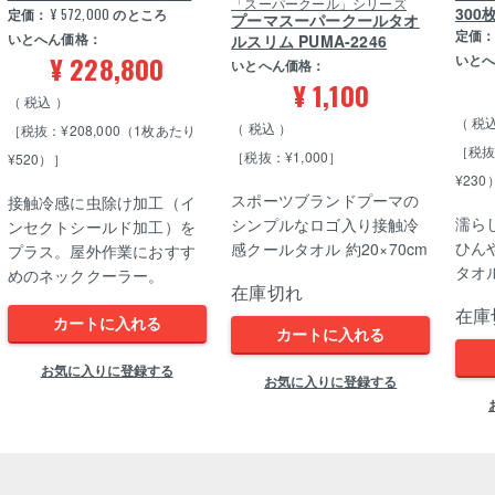
「スーパークール」シリーズ
300
定価：
¥
572,000
のところ
プーマスーパークールタオ
定価
いとへん価格：
ルスリム PUMA-2246
¥
228,800
いと
いとへん価格：
¥
1,100
税込
税
税込
［税抜：¥208,000（1枚あたり
［税抜
［税抜：¥1,000］
¥520）］
¥230
スポーツブランドプーマの
接触冷感に虫除け加工（イ
濡ら
シンプルなロゴ入り接触冷
ンセクトシールド加工）を
ひん
感クールタオル 約20×70cm
プラス。屋外作業におすす
タオル
めのネッククーラー。
在庫切れ
在庫
カートに入れる
カートに入れる
お気に入りに登録する
お気に入りに登録する