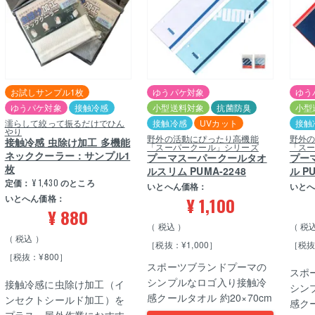
お試しサンプル1枚
ゆうパケ対象
ゆう
ゆうパケ対象
接触冷感
小型送料対象
抗菌防臭
小型
濡らして絞って振るだけでひん
接触冷感
UVカット
接触
やり
野外の活動にぴったり高機能
野外
接触冷感 虫除け加工 多機能
「スーパークール」シリーズ
「ス
ネッククーラー：サンプル1
プーマスーパークールタオ
プー
枚
ルスリム PUMA-2248
ル PU
定価：
¥
1,430
のところ
いとへん価格：
いと
いとへん価格：
¥
1,100
¥
880
税込
税
税込
［税抜：¥1,000］
［税抜
［税抜：¥800］
スポーツブランドプーマの
スポ
シンプルなロゴ入り接触冷
接触冷感に虫除け加工（イ
シン
感クールタオル 約20×70cm
ンセクトシールド加工）を
感クー
プラス。屋外作業におすす