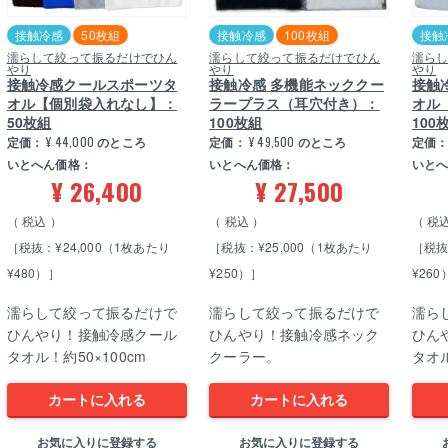
接触冷感
50枚組
接触冷感
100枚組
接触
濡らして絞って振るだけでひん
濡らして絞って振るだけでひん
濡ら
やり
やり
やり
接触冷感クールスポーツタ
接触冷感 多機能ネッククー
接触
オル【個別袋入れなし】：
ラープラス（耳穴付き）：
オル
50枚組
100枚組
100
定価：
¥
44,000
のところ
定価：
¥
49,500
のところ
定価
いとへん価格：
いとへん価格：
いと
¥
26,400
¥
27,500
税込
税込
税
［税抜：¥24,000（1枚あたり
［税抜：¥25,000（1枚あたり
［税抜
¥480）］
¥250）］
¥260
濡らして絞って振るだけで
濡らして絞って振るだけで
濡ら
ひんやり！接触冷感クール
ひんやり！接触冷感ネック
ひん
タオル！約50×100cm
クーラー。
タオル
カートに入れる
カートに入れる
お気に入りに登録する
お気に入りに登録する