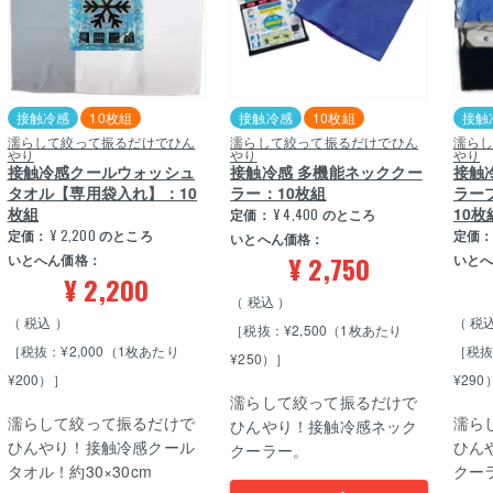
接触冷感
10枚組
接触冷感
10枚組
接触
濡らして絞って振るだけでひん
濡らして絞って振るだけでひん
濡ら
やり
やり
やり
接触冷感クールウォッシュ
接触冷感 多機能ネッククー
接触
タオル【専用袋入れ】：10
ラー：10枚組
ラー
枚組
10枚
定価：
¥
4,400
のところ
定価：
¥
2,200
のところ
定価
いとへん価格：
¥
2,750
いとへん価格：
いと
¥
2,200
税込
税込
税
［税抜：¥2,500（1枚あたり
［税抜：¥2,000（1枚あたり
［税抜
¥250）］
¥200）］
¥290
濡らして絞って振るだけで
濡らして絞って振るだけで
濡ら
ひんやり！接触冷感ネック
ひんやり！接触冷感クール
ひん
クーラー。
タオル！約30×30cm
クー