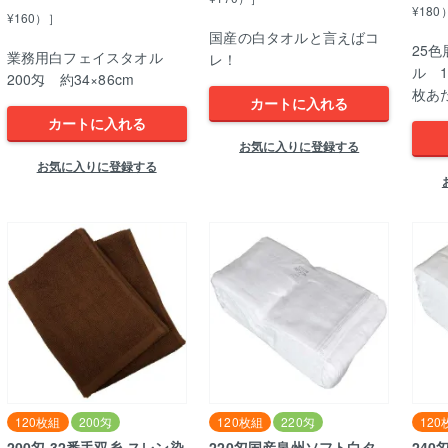
¥180
¥160）］
国産の白タオルと言えばコ
25
業務用白フェイスタオル
レ！
ル 1
200匁 約34×86cm
枚あ
カートに入れる
カートに入れる
お気に入りに登録する
お気に入りに登録する
120枚組
200匁
120枚組
220匁
120
200匁 32番手双糸 スレン染
220匁国産泉州ソフト白タ
24