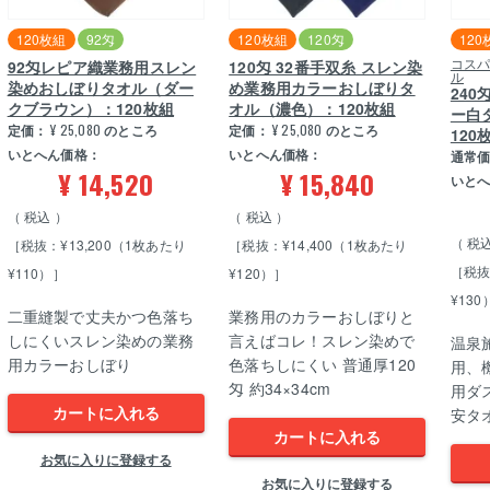
120枚組
92匁
120枚組
120匁
120
コス
92匁レピア織業務用スレン
120匁 32番手双糸 スレン染
ル
染めおしぼりタオル（ダー
め業務用カラーおしぼりタ
24
クブラウン）：120枚組
オル（濃色）：120枚組
ー白
定価：
¥
25,080
のところ
定価：
¥
25,080
のところ
120
いとへん価格：
いとへん価格：
通常
¥
14,520
¥
15,840
いと
税込
税込
税
［税抜：¥13,200（1枚あたり
［税抜：¥14,400（1枚あたり
［税抜
¥110）］
¥120）］
¥130
二重縫製で丈夫かつ色落ち
業務用のカラーおしぼりと
しにくいスレン染めの業務
言えばコレ！スレン染めで
温泉
用カラーおしぼり
色落ちしにくい 普通厚120
用、
匁 約34×34cm
用ダ
カートに入れる
安タ
カートに入れる
お気に入りに登録する
お気に入りに登録する