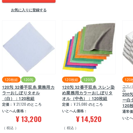
お気に入りに登録する
120枚組
120匁
120枚組
120匁
120
コス
120匁 32番手双糸 業務用カ
120匁 32番手双糸 スレン染
ル
ラーおしぼりタオル
め業務用カラーおしぼりタ
20
（白）：120枚組
オル（中色）：120枚組
ー白
定価：
¥
21,120
のところ
定価：
¥
25,080
のところ
120
いとへん価格：
いとへん価格：
通常
¥
13,200
¥
14,520
いと
税込
税込