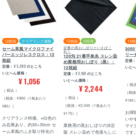
12枚組
クリアランス価格
12枚組
120匁
12
定番の黒おしぼりといえばこ
セーム革風マイクロファイ
30
れ！
バーエッジレスクロス：12
リー
120匁 21番手単糸 スレン染
枚組
定価
め業務用おしぼり（黒）：
定価：
¥
5,280
のところ
12枚組
いと
いとへん価格：
定価：
¥
3,168
のところ
¥
1,056
いとへん価格：
税
¥
2,244
税込
［税抜
税込
［税抜：¥960（1枚あたり
¥190
［税抜：¥2,040（1枚あたり
¥80）］
お掃
¥170）］
クリアランス特価。※白色の
いやす
み在庫あり。約30×30cm セ
業務用の黒おしぼりの決定
マイ
ーム革風のふき取り特化の
版 スレン染めで色落ちしに
です