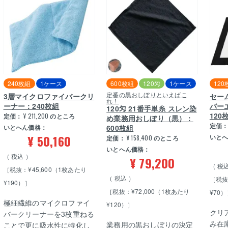
240枚組
1ケース
600枚組
120匁
1ケース
120
定番の黒おしぼりといえばこ
3層マイクロファイバークリ
セー
れ！
ーナー：240枚組
バー
120匁 21番手単糸 スレン染
120
定価：
¥
211,200
のところ
め業務用おしぼり（黒）：
定価
いとへん価格：
600枚組
¥
50,160
いと
定価：
¥
158,400
のところ
いとへん価格：
税込
¥
79,200
税
［税抜：¥45,600（1枚あたり
税込
［税抜
¥190）］
［税抜：¥72,000（1枚あたり
¥70
極細繊維のマイクロファイ
¥120）］
クリ
バークリーナーを3枚重ねる
み在庫
業務用の黒おしぼりの決定
ことで更に吸水性に特化し