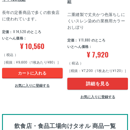
組
長年の定番商品で多くの飲食店
二重縫製で丈夫かつ色落ちしに
に使われています。
くいスレン染めの業務用カラー
おしぼり
定価：
¥
14,520
のところ
いとへん価格：
定価：
¥
11,880
のところ
¥
10,560
いとへん価格：
¥
7,920
税込
［税抜：¥9,600（1枚あたり¥80）］
税込
［税抜：¥7,200（1枚あたり¥120）］
カートに入れる
詳細を見る
お気に入りに登録する
お気に入りに登録する
飲食店・食品工場向けタオル 商品一覧