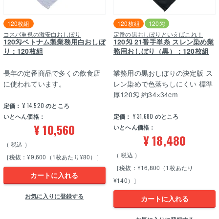
120枚組
120枚組
120匁
コスパ重視の激安白おしぼり
定番の黒おしぼりといえばこれ！
120匁ベトナム製業務用白おしぼ
120匁 21番手単糸 スレン染め業
り：120枚組
務用おしぼり（黒）：120枚組
長年の定番商品で多くの飲食店
業務用の黒おしぼりの決定版 ス
に使われています。
レン染めで色落ちしにくい 標準
厚120匁 約34×34cm
定価：
¥
14,520
のところ
いとへん価格：
定価：
¥
31,680
のところ
¥
10,560
いとへん価格：
¥
18,480
税込
税込
［税抜：¥9,600（1枚あたり¥80）］
［税抜：¥16,800（1枚あたり
カートに入れる
¥140）］
お気に入りに登録する
カートに入れる