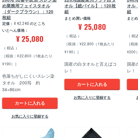
め業務用フェイスタオル
オル【総パイル】：120枚
オル
（ダークブラウン）：120
組
組
枚組
まとめ買い価格
まと
定価：
¥
42,240
のところ
¥
25,080
いとへん価格：
¥
25,080
税込
税
［税抜：¥22,800（1枚あたり
［税抜
税込
¥190）］
¥200
［税抜：¥22,800（1枚あたり
国産の白タオルと言えばコ
国産
¥190）］
レ！
レ！
色落ちがしにくいスレン染
タオル 200匁 約
カートに入れる
34×86cm
お気に入りに登録する
カートに入れる
お気に入りに登録する