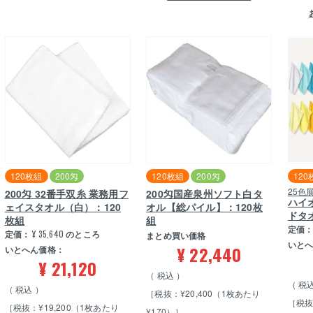
120枚組
200匁
120枚組
200匁
120
25色
200匁 32番手双糸 業務用フ
200匁国産泉州ソフト白タ
ハイ
ェイスタオル（白）：120
オル【総パイル】：120枚
ドタ
枚組
組
定価
定価：
¥
35,640
のところ
まとめ買い価格
いと
¥
22,440
いとへん価格：
¥
21,120
税込
税
税込
［税抜：¥20,400（1枚あたり
［税抜
［税抜：¥19,200（1枚あたり
¥170）］