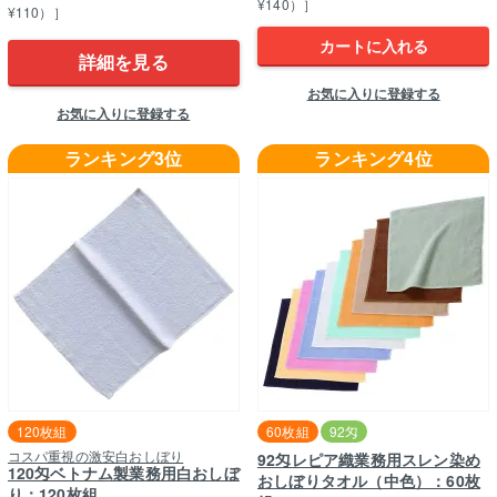
¥140）］
¥110）］
カートに入れる
詳細を見る
お気に入りに登録する
お気に入りに登録する
ランキング3位
ランキング4位
120枚組
60枚組
92匁
コスパ重視の激安白おしぼり
92匁レピア織業務用スレン染め
120匁ベトナム製業務用白おしぼ
おしぼりタオル（中色）：60枚
り：120枚組