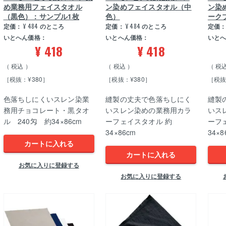
め業務用フェイスタオル
ン染めフェイスタオル（中
ン染
（黒色）：サンプル1枚
色）
ーク
定価：
¥
484
のところ
定価：
¥
484
のところ
定価
いとへん価格：
いとへん価格：
いと
¥
418
¥
418
税込
税込
税
［税抜：¥380］
［税抜：¥380］
［税抜
色落ちしにくいスレン染業
縫製の丈夫で色落ちしにく
縫製
務用チョコレート・黒タオ
いスレン染めの業務用カラ
いス
ル 240匁 約34×86cm
ーフェイスタオル 約
ーフ
34×86cm
34×8
カートに入れる
カートに入れる
お気に入りに登録する
お気に入りに登録する