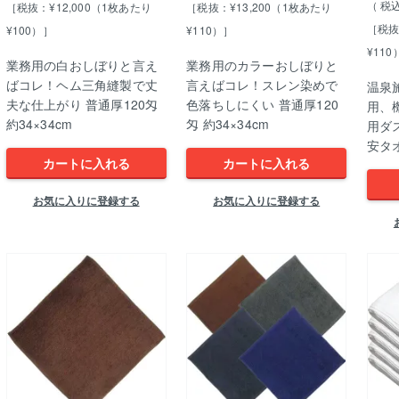
税
［税抜：¥12,000（1枚あたり
［税抜：¥13,200（1枚あたり
［税抜
¥100）］
¥110）］
¥110
業務用の白おしぼりと言え
業務用のカラーおしぼりと
ばコレ！ヘム三角縫製で丈
言えばコレ！スレン染めで
温泉
夫な仕上がり 普通厚120匁
色落ちしにくい 普通厚120
用、
約34×34cm
匁 約34×34cm
用ダ
安タ
カートに入れる
カートに入れる
お気に入りに登録する
お気に入りに登録する