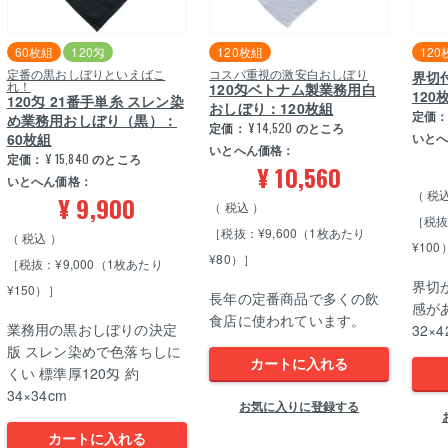
60枚組
120匁
120枚組
120
定番の黒おしぼりといえばこ
コスパ重視の激安白おしぼり
界切
れ！
120匁ベトナム製業務用白
120
120匁 21番手単糸 スレン染
おしぼり：120枚組
定価
め業務用おしぼり（黒）：
定価：
¥
14,520
のところ
60枚組
いと
いとへん価格：
定価：
¥
15,840
のところ
¥
10,560
いとへん価格：
税
¥
9,900
税込
［税抜
［税抜：¥9,600（1枚あたり
税込
¥100
¥80）］
［税抜：¥9,000（1枚あたり
界切
¥150）］
長年の定番商品で多くの飲
感が
食店に使われています。
業務用の黒おしぼりの決定
32×4
版 スレン染めで色落ちしに
カートに入れる
くい 標準厚120匁 約
34×34cm
お気に入りに登録する
カートに入れる