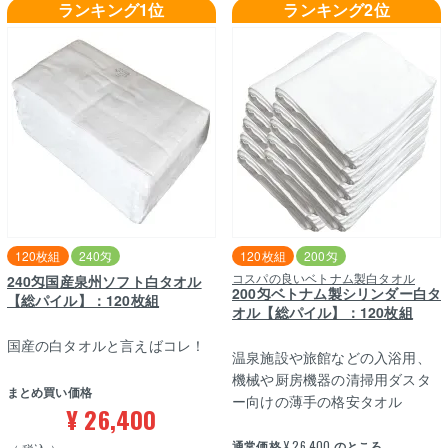
ランキング1位
ランキング2位
120枚組
240匁
120枚組
200匁
コスパの良いベトナム製白タオル
240匁国産泉州ソフト白タオル
200匁ベトナム製シリンダー白タ
【総パイル】：120枚組
オル【総パイル】：120枚組
国産の白タオルと言えばコレ！
温泉施設や旅館などの入浴用、
機械や厨房機器の清掃用ダスタ
まとめ買い価格
ー向けの薄手の格安タオル
¥
26,400
通常価格
¥
26,400
のところ