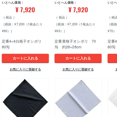
いとへん価格：
いとへん価格：
いと
¥
7,920
¥
7,920
税込
税込
税
［税抜：¥7,200（1枚あたり
［税抜：¥7,200（1枚あたり
［税抜
¥60）］
¥60）］
¥70
定番4×4白格子オシボリ
定番黄格子オシボリ 70
定番
80匁
匁 約28×28cm
80匁
カートに入れる
カートに入れる
お気に入りに登録する
お気に入りに登録する