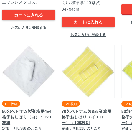
エッジレスクロス。
くい 標準厚120匁 約
34×34cm
カートに入れる
カートに入れる
お気に入りに登録する
お気に入りに登録する
120枚組
120枚組
120
80匁ベトナム製業務用4×4
70匁ベトナム製8×8業務用
80
格子おしぼり（白）：120
格子おしぼり（イエロ
格子
枚組
ー）：120枚組
ー）：
定価：
¥
10,560
のところ
定価：
¥
11,220
のところ
定価