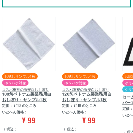
お試しサンプル1枚
お試しサンプル1枚
お試
ゆうパケ対象
ゆうパケ対象
ゆう
コスパ重視の激安白おしぼり
コスパ重視の激安白おしぼり
クリ
100匁ベトナム製業務用白
120匁ベトナム製業務用白
セー
おしぼり：サンプル1枚
おしぼり：サンプル1枚
バー
定価：
¥
110
のところ
定価：
¥
110
のところ
定価
いとへん価格：
いとへん価格：
いと
¥
99
¥
99
税込
税込
税