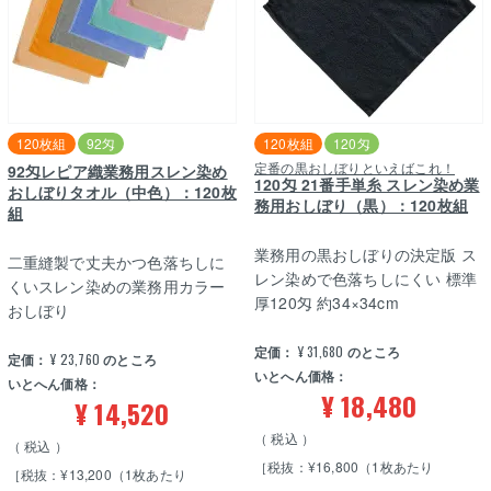
120枚組
92匁
120枚組
120匁
定番の黒おしぼりといえばこれ！
92匁レピア織業務用スレン染め
120匁 21番手単糸 スレン染め業
おしぼりタオル（中色）：120枚
務用おしぼり（黒）：120枚組
組
業務用の黒おしぼりの決定版 ス
二重縫製で丈夫かつ色落ちしに
レン染めで色落ちしにくい 標準
くいスレン染めの業務用カラー
厚120匁 約34×34cm
おしぼり
定価：
¥
31,680
のところ
定価：
¥
23,760
のところ
いとへん価格：
いとへん価格：
¥
18,480
¥
14,520
税込
税込
［税抜：¥16,800（1枚あたり
［税抜：¥13,200（1枚あたり