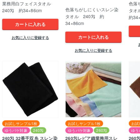
業務用白フェイスタオル
色落
色落ちがしにくいスレン染
240匁 約34×86cm
タオ
タオル 240匁 約
約34
34×86cm
カートに入れる
カートに入れる
お気に入りに登録する
お気に入りに登録する
お試しサンプル1枚
お試しサンプル1枚
お試
ゆうパケ対象
240匁
ゆうパケ対象
260匁
ゆう
240匁 32番手双糸 スレン染
260匁レピア織業務用スレ
26