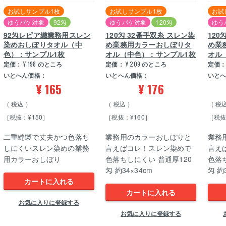
お試しサンプル1枚
お試しサンプル1枚
お試
ゆうパケ対象
92匁
ゆうパケ対象
120匁
ゆう
92匁レピア織業務用スレン
120匁 32番手双糸 スレン染
120
染めおしぼりタオル（中
め業務用カラーおしぼりタ
め業
色）：サンプル1枚
オル（中色）：サンプル1枚
オル
定価：
¥
198
のところ
定価：
¥
209
のところ
定価
いとへん価格：
いとへん価格：
いと
¥
165
¥
176
税込
税込
税
［税抜：¥150］
［税抜：¥160］
［税抜
二重縫製で丈夫かつ色落ち
業務用のカラーおしぼりと
業務
しにくいスレン染めの業務
言えばコレ！スレン染めで
言え
用カラーおしぼり
色落ちしにくい 普通厚120
色落
匁 約34×34cm
匁 約
カートに入れる
カートに入れる
お気に入りに登録する
お気に入りに登録する