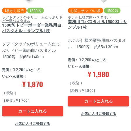
1枚から販売
1500匁
お試しサンプル1枚
1500匁
ソフトタッチのボリュームたっぷりド
ホテル仕様の白バスタオル
ビー織バスタオル
業務用白バスタオル1500匁：サ
1500匁ドビーボーダー業務用白
ンプル1枚
バスタオル：サンプル1枚
ホテル仕様の業務用白バスタオ
ソフトタッチのボリュームたっ
ル 1500匁 約65×130cm
ぷりドビー織の白バスタオル
1500匁 約65×140cm
定価：
¥
2,200
のところ
いとへん価格：
定価：
¥
2,200
のところ
¥
1,980
いとへん価格：
¥
1,870
税込
［税抜：¥1,800］
税込
［税抜：¥1,700］
カートに入れる
カートに入れる
お気に入りに登録する
お気に入りに登録する