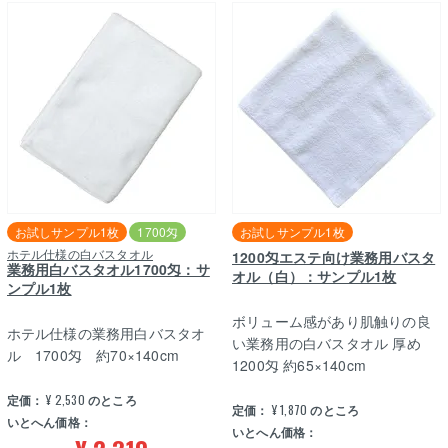
お試しサンプル1枚
1700匁
お試しサンプル1枚
ホテル仕様の白バスタオル
1200匁エステ向け業務用バスタ
業務用白バスタオル1700匁：サ
オル（白）：サンプル1枚
ンプル1枚
ボリューム感があり肌触りの良
ホテル仕様の業務用白バスタオ
い業務用の白バスタオル 厚め
ル 1700匁 約70×140cm
1200匁 約65×140cm
定価：
¥
2,530
のところ
定価：
¥
1,870
のところ
いとへん価格：
いとへん価格：