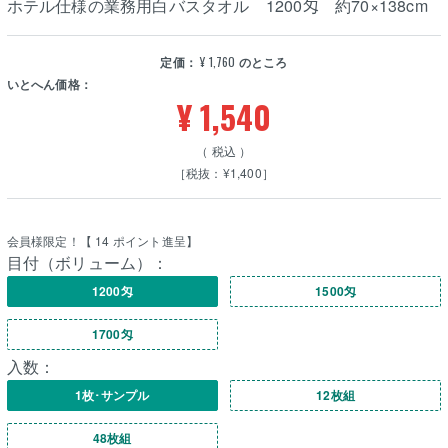
ホテル仕様の業務用白バスタオル 1200匁 約70×138cm
定価：
¥
1,760
のところ
いとへん価格：
¥
1,540
税込
［税抜：¥1,400］
会員様限定！【
14
ポイント進呈】
目付（ボリューム）：
1200匁
1500匁
1700匁
入数：
1枚･サンプル
12枚組
48枚組