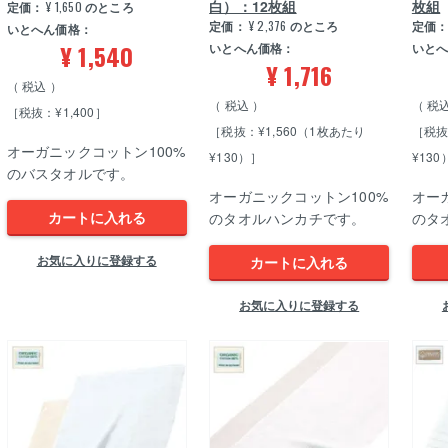
白）：12枚組
枚組
定価：
¥
1,650
のところ
定価：
¥
2,376
のところ
定価
いとへん価格：
¥
1,540
いとへん価格：
いと
¥
1,716
税込
税込
税
［税抜：¥1,400］
［税抜：¥1,560（1枚あたり
［税抜
オーガニックコットン100%
¥130）］
¥130
のバスタオルです。
オーガニックコットン100%
オー
カートに入れる
のタオルハンカチです。
のタ
お気に入りに登録する
カートに入れる
お気に入りに登録する