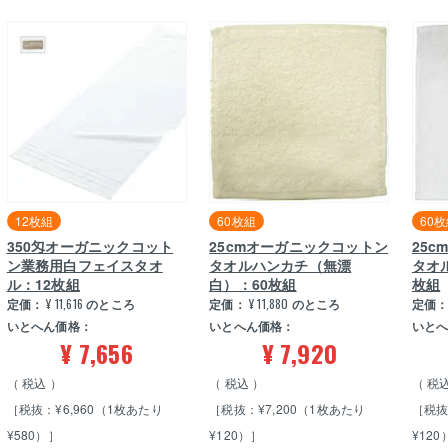
12枚組
60枚組
60
350匁オーガニックコット
25cmオーガニックコットン
25
ン業務用白フェイスタオ
タオルハンカチ（無漂
タオ
ル：12枚組
白）：60枚組
枚組
定価：
¥
11,616
のところ
定価：
¥
11,880
のところ
定価
いとへん価格：
いとへん価格：
いと
¥
7,656
¥
7,920
税込
税込
税
［税抜：¥6,960（1枚あたり
［税抜：¥7,200（1枚あたり
［税抜
¥580）］
¥120）］
¥120