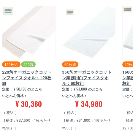
120枚組
220匁
60枚組
12
220匁オーガニックコット
350匁オーガニックコット
16
ンフェイスタオル：120枚
ン業務用白フェイスタオ
ン業
組
ル：60枚組
枚組
定価：
¥
50,160
のところ
定価：
¥
58,080
のところ
定価
いとへん価格：
いとへん価格：
いと
¥
30,360
¥
34,980
税込
税込
税
［税抜：¥27,600（1枚あたり
［税抜：¥31,800（1枚あたり
［税抜
¥230）］
¥530）］
¥2,7