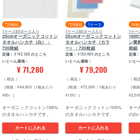
720枚組
720枚組
1ケース
36
1ケース60ダース入り
1ケース60ダース入り
1ケー
25cmオーガニックコットン
25cmオーガニックコットン
16
タオルハンカチ（白）：
タオルハンカチ（カラ
ン業
720枚組
ー）：720枚組
枚組
定価：
¥
142,560
のところ
定価：
¥
150,480
のところ
定価
いとへん価格：
いとへん価格：
いと
¥
71,280
¥
79,200
税込
税込
税
［税抜：¥64,800（1枚あたり
［税抜：¥72,000（1枚あたり
［税抜
¥90）］
¥100）］
¥2,5
オーガニックコットン100%
オーガニックコットン100%
オー
のタオルハンカチです。
のタオルハンカチです。
の白
カートに入れる
カートに入れる