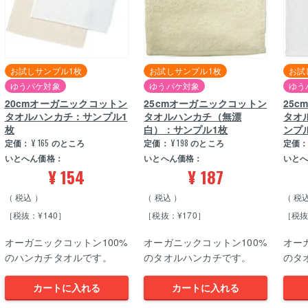
お試しサンプル1枚
お試しサンプル1枚
お試
ゆうパケ対象
ゆうパケ対象
ゆう
20cmオーガニックコットン
25cmオーガニックコットン
25
タオルハンカチ：サンプル1
タオルハンカチ（無漂
タオ
枚
白）：サンプル1枚
ンプ
定価：
¥
165
のところ
定価：
¥
198
のところ
定価
いとへん価格：
いとへん価格：
いと
¥
154
¥
187
税込
税込
税
［税抜：¥140］
［税抜：¥170］
［税抜
オーガニックコットン100%
オーガニックコットン100%
オー
のハンカチタオルです。
のタオルハンカチです。
のタ
カートに入れる
カートに入れる