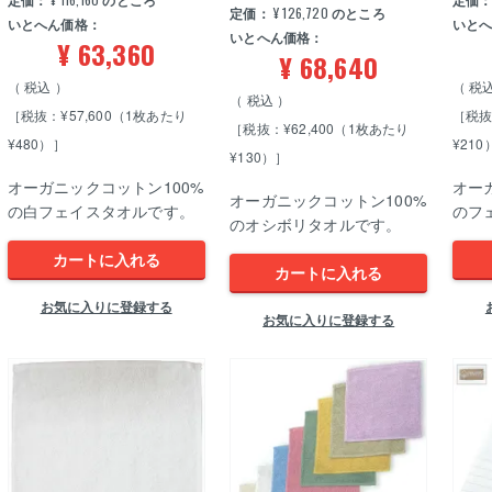
定価：
のところ
定価
定価：
¥
126,720
のところ
いとへん価格：
いと
いとへん価格：
¥
63,360
¥
68,640
税込
税
税込
［税抜：¥57,600（1枚あたり
［税抜
［税抜：¥62,400（1枚あたり
¥480）］
¥210
¥130）］
オーガニックコットン100%
オー
オーガニックコットン100%
の白フェイスタオルです。
のフ
のオシボリタオルです。
カートに入れる
カートに入れる
お気に入りに登録する
お気に入りに登録する