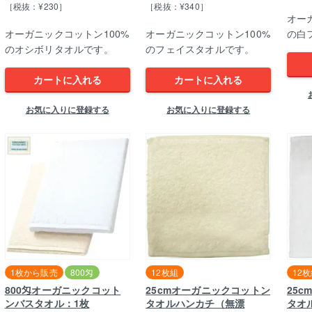
［税抜：¥230］
［税抜：¥340］
オー
オーガニックコットン100%
オーガニックコットン100%
の白
のオシボリタオルです。
のフェイスタオルです。
カートに入れる
カートに入れる
お気に入りに登録する
お気に入りに登録する
1枚から販売
800匁
12枚組
12
800匁オーガニックコット
25cmオーガニックコットン
25
ンバスタオル：1枚
タオルハンカチ（無漂
タオ