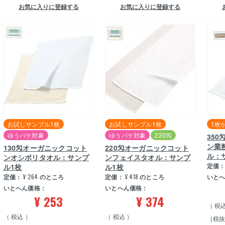
お気に入りに登録する
お気に入りに登録する
お試しサンプル1枚
お試しサンプル1枚
1枚
ゆうパケ対象
ゆうパケ対象
220匁
35
ン業
130匁オーガニックコット
220匁オーガニックコット
ル：
ンオシボリタオル：サンプ
ンフェイスタオル：サンプ
定価
ル1枚
ル1枚
定価：
¥
264
のところ
定価：
¥
418
のところ
いと
いとへん価格：
いとへん価格：
¥
253
¥
374
税
税込
税込
［税抜