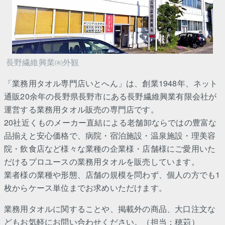
長野繊維興業㈲外観
「業務用タオル専門店いとへん」は、創業1948年、ネット
通販20余年の長野県長野市にある長野繊維興業有限会社が
運営する業務用タオル販売の専門店です。
20社近くものメーカー直結による老舗卸ならではの豊富な
品揃えと安心価格で、病院・宿泊施設・温泉施設・理美容
院・飲食店など様々な業種の企業様・店舗様にご愛用いた
だけるプロユースの業務用タオルを販売しています。
業者様の業種や形態、店舗の規模を問わず、個人の方でも1
枚からケース単位までお求めいただけます。
業務用タオルに関することや、掲載外の商品、大口注文な
どもお気軽にお問い合わせください。（担当：穂苅）