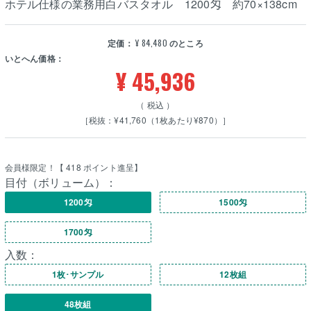
ホテル仕様の業務用白バスタオル 1200匁 約70×138cm
定価：
¥
84,480
のところ
いとへん価格：
¥
45,936
税込
［税抜：¥41,760（1枚あたり¥870）］
会員様限定！【
418
ポイント進呈】
目付（ボリューム）：
1200匁
1500匁
1700匁
入数：
1枚･サンプル
12枚組
48枚組