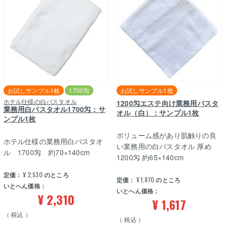
お試しサンプル1枚
1700匁
お試しサンプル1枚
ホテル仕様の白バスタオル
1200匁エステ向け業務用バスタ
業務用白バスタオル1700匁：サ
オル（白）：サンプル1枚
ンプル1枚
ボリューム感があり肌触りの良
ホテル仕様の業務用白バスタオ
い業務用の白バスタオル 厚め
ル 1700匁 約70×140cm
1200匁 約65×140cm
定価：
¥
2,530
のところ
定価：
¥
1,870
のところ
いとへん価格：
いとへん価格：
¥
2,310
¥
1,617
税込
税込