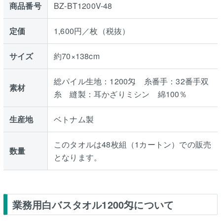
商品番号
BZ-BT1200V-48
定価
1,600円／枚（税抜）
サイズ
約70×138cm
総パイル生地：1200匁 糸番手：32番手双
素材
糸 縫製：耳かざりミシン 綿100％
生産地
ベトナム製
このタオルは48枚組（1カートン）での販売
数量
となります。
業務用白バスタオル1200匁について