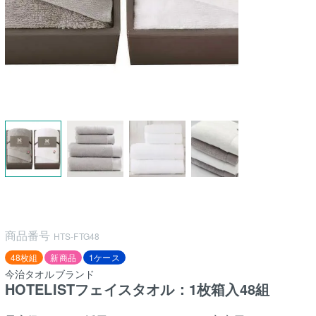
商品番号
HTS-FTG48
48枚組
新商品
1ケース
今治タオルブランド
HOTELISTフェイスタオル：1枚箱入48組