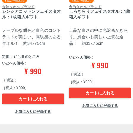
今治タオルブランド
今治タオルブランド
シンシアコットンフェイスタオ
しろきらりフェイスタオル：1枚
ル：1枚箱入ギフト
箱入ギフト
ノーブルな紺色と白色のコント
上品な白さの中に光沢糸がきら
ラストが美しい、高級感のある
り。風合いも美しい上質な逸
タオル！ 約34×75cm
品！ 約33×75cm
定価：
¥
1,100
のところ
いとへん価格：
¥
990
いとへん価格：
¥
990
税込
税込
［税抜：¥900］
［税抜：¥900］
カートに入れる
カートに入れる
お気に入りに登録する
お気に入りに登録する