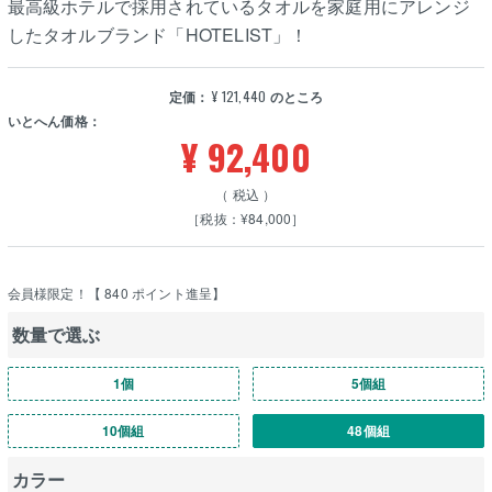
最高級ホテルで採用されているタオルを家庭用にアレンジ
したタオルブランド「HOTELIST」！
定価：
¥
121,440
のところ
いとへん価格：
¥
92,400
税込
［税抜：¥84,000］
会員様限定！【
840
ポイント進呈】
数量で選ぶ
1個
5個組
10個組
48個組
カラー