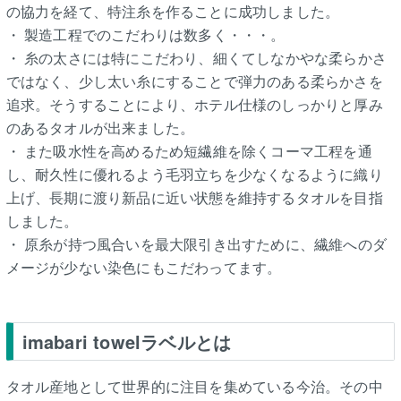
の協力を経て、特注糸を作ることに成功しました。
・ 製造工程でのこだわりは数多く・・・。
・ 糸の太さには特にこだわり、細くてしなかやな柔らかさ
ではなく、少し太い糸にすることで弾力のある柔らかさを
追求。そうすることにより、ホテル仕様のしっかりと厚み
のあるタオルが出来ました。
・ また吸水性を高めるため短繊維を除くコーマ工程を通
し、耐久性に優れるよう毛羽立ちを少なくなるように織り
上げ、長期に渡り新品に近い状態を維持するタオルを目指
しました。
・ 原糸が持つ風合いを最大限引き出すために、繊維へのダ
メージが少ない染色にもこだわってます。
imabari towelラベルとは
タオル産地として世界的に注目を集めている今治。その中