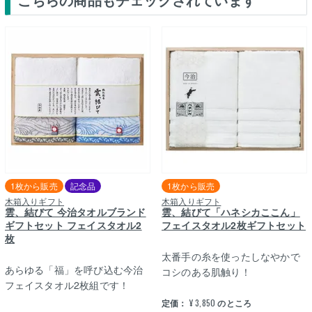
1枚から販売
記念品
1枚から販売
木箱入りギフト
木箱入りギフト
雲、結びて 今治タオルブランド
雲、結びて「ハネシカここん」
ギフトセット フェイスタオル2
フェイスタオル2枚ギフトセット
枚
太番手の糸を使ったしなやかで
あらゆる「福」を呼び込む今治
コシのある肌触り！
フェイスタオル2枚組です！
定価：
¥
3,850
のところ