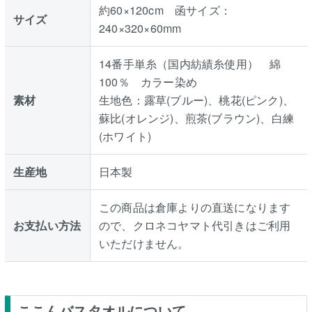
約60×120cm 函サイズ：
サイズ
240×320×60mm
14番手単糸（国内紡績糸使用） 綿
100％ カラー染め
素材
生地色：露草(ブルー)、桃花(ピンク)、
蘇比(オレンジ)、煎茶(ブラウン)、白練
(ホワイト)
生産地
日本製
この商品は倉庫よりの直送になります
お支払い方法
ので、クロネコヤマト代引きはご利用
いただけません。
ここんバスタオルについて