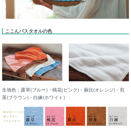
ここんバスタオルの色
生地色：露草(ブルー)・桃花(ピンク)・蘇比(オレンジ)・煎
茶(ブラウン)・白練(ホワイト)