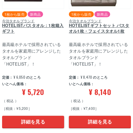
1枚から販売
新商品
1枚から販売
新商品
今治タオルブランド
今治タオルブランド
HOTELISTバスタオル：1枚箱入
HOTELISTギフトセット バスタ
ギフト
オル1枚・フェイスタオル1枚
最高級ホテルで採用されている
最高級ホテルで採用されている
タオルを家庭用にアレンジした
タオルを家庭用にアレンジした
タオルブランド
タオルブランド
「HOTELIST」！
「HOTELIST」！
定価：
¥
6,050
のところ
定価：
¥
8,470
のところ
いとへん価格：
いとへん価格：
¥
5,720
¥
8,140
税込
税込
［税抜：¥5,200］
［税抜：¥7,400］
詳細を見る
詳細を見る