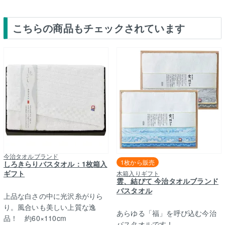
こちらの商品もチェックされています
今治タオルブランド
1枚から販売
しろきらりバスタオル：1枚箱入
ギフト
木箱入りギフト
雲、結びて 今治タオルブランド
バスタオル
上品な白さの中に光沢糸がりら
り。風合いも美しい上質な逸
あらゆる「福」を呼び込む今治
品！ 約60×110cm
バスタオルです！