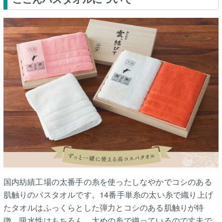
国内紡績工場の太番手の糸を使ったしなやかでコシのある
肌触りのバスタオルです。14番手単糸の太い糸で織り上げ
たタオルはふっくらとした弾力とコシのある肌触りが特
徴。吸水性はもちろん、太めの糸で織っているので丈夫で