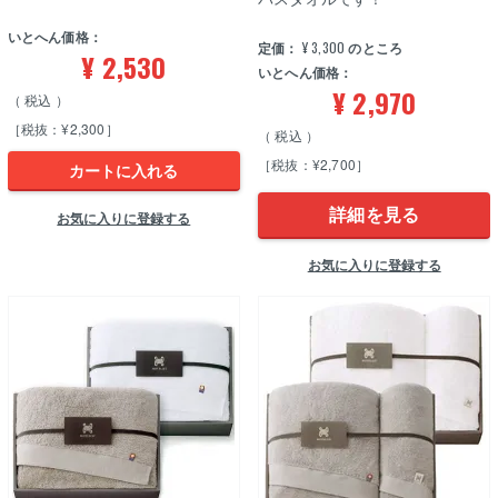
いとへん価格：
定価：
¥
3,300
のところ
¥
2,530
いとへん価格：
¥
2,970
税込
［税抜：¥2,300］
税込
［税抜：¥2,700］
カートに入れる
詳細を見る
お気に入りに登録する
お気に入りに登録する