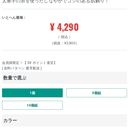
太番手の糸を使ったしなやかでコシのある肌触り！
いとへん価格：
¥
4,290
税込
［税抜：¥3,900］
会員様限定！【
39
ポイント進呈】
送料パターン
通常配送
数量で選ぶ
1個
5個組
14個組
カラー