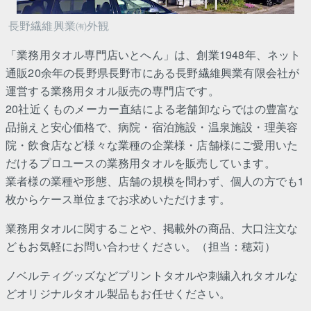
長野繊維興業㈲外観
「業務用タオル専門店いとへん」は、創業1948年、ネット
通販20余年の長野県長野市にある長野繊維興業有限会社が
運営する業務用タオル販売の専門店です。
20社近くものメーカー直結による老舗卸ならではの豊富な
品揃えと安心価格で、病院・宿泊施設・温泉施設・理美容
院・飲食店など様々な業種の企業様・店舗様にご愛用いた
だけるプロユースの業務用タオルを販売しています。
業者様の業種や形態、店舗の規模を問わず、個人の方でも1
枚からケース単位までお求めいただけます。
業務用タオルに関することや、掲載外の商品、大口注文な
どもお気軽にお問い合わせください。（担当：穂苅）
ノベルティグッズなどプリントタオルや刺繍入れタオルな
どオリジナルタオル製品もお任せください。