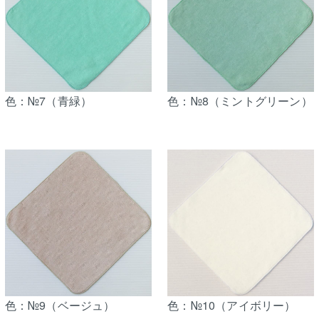
色：№7（青緑）
色：№8（ミントグリーン）
色：№9（ベージュ）
色：№10（アイボリー）