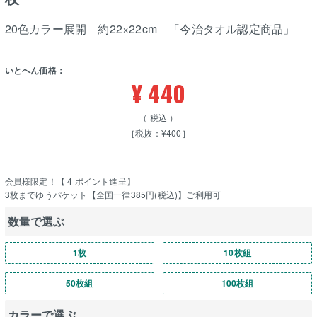
20色カラー展開 約22×22cm 「今治タオル認定商品」
いとへん価格：
¥
440
税込
［税抜：¥400］
会員様限定！【
4
ポイント進呈】
3枚までゆうパケット【全国一律385円(税込)】ご利用可
数量で選ぶ
1枚
10枚組
50枚組
100枚組
カラーで選ぶ