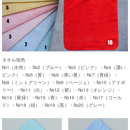
タオル地色
№1（水色）・№2（ブルー）・№3（ピンク）・№4（濃い
ピンク）・№5（黄）・№6（薄い黄）・№7（青緑）・
№8（ミントグリーン）・№9（ベージュ）・№10（アイボ
リー）・№11（白）・№12（紫）・№13（オレンジ）・
№14（黄緑）・№15（青）・№16（赤）・№17（ゴール
ド）・№18（緑）・№19（黒）・№20（グレー）