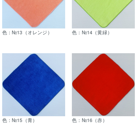
色：№13（オレンジ）
色：№14（黄緑）
色：№15（青）
色：№16（赤）