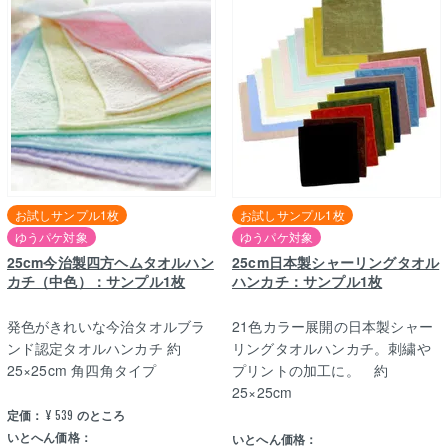
お試しサンプル1枚
お試しサンプル1枚
ゆうパケ対象
ゆうパケ対象
25cm今治製四方ヘムタオルハン
25cm日本製シャーリングタオル
カチ（中色）：サンプル1枚
ハンカチ：サンプル1枚
発色がきれいな今治タオルブラ
21色カラー展開の日本製シャー
ンド認定タオルハンカチ 約
リングタオルハンカチ。刺繍や
25×25cm 角四角タイプ
プリントの加工に。 約
25×25cm
定価：
¥
539
のところ
いとへん価格：
いとへん価格：