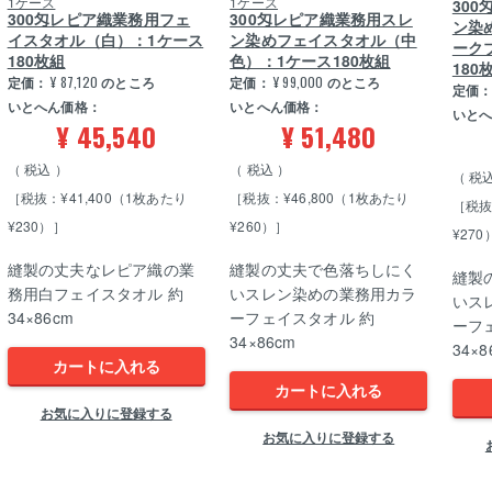
1ケース
1ケース
30
300匁レピア織業務用フェ
300匁レピア織業務用スレ
ン染
イスタオル（白）：1ケース
ン染めフェイスタオル（中
ーク
180枚組
色）：1ケース180枚組
180
定価：
¥
87,120
のところ
定価：
¥
99,000
のところ
定価
いとへん価格：
いとへん価格：
いと
¥
45,540
¥
51,480
税込
税込
税
［税抜：¥41,400（1枚あたり
［税抜：¥46,800（1枚あたり
［税抜
¥230）］
¥260）］
¥270
縫製の丈夫なレピア織の業
縫製の丈夫で色落ちしにく
縫製
務用白フェイスタオル 約
いスレン染めの業務用カラ
いス
34×86cm
ーフェイスタオル 約
ーフ
34×86cm
34×8
カートに入れる
カートに入れる
お気に入りに登録する
お気に入りに登録する