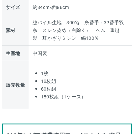
サイズ
約34cm×約86cm
総パイル生地：300匁 糸番手：32番手双
素材
糸 スレン染め（白除く） ヘム二重縫
製 耳かざりミシン 綿100％
生産地
中国製
1枚
12枚組
販売数量
60枚組
180枚組（1ケース）