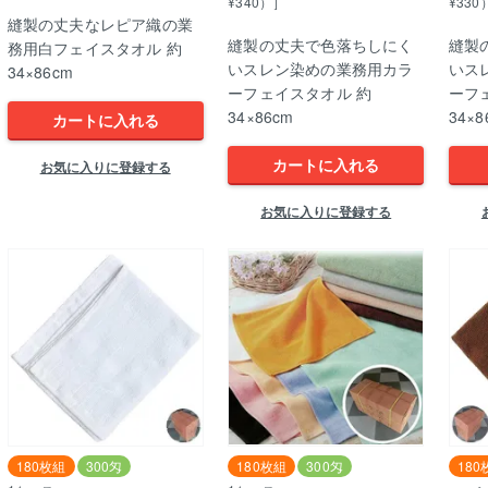
¥340）］
¥330
縫製の丈夫なレピア織の業
縫製の丈夫で色落ちしにく
縫製
務用白フェイスタオル 約
いスレン染めの業務用カラ
いス
34×86cm
ーフェイスタオル 約
ーフ
34×86cm
34×8
カートに入れる
カートに入れる
お気に入りに登録する
お気に入りに登録する
180枚組
300匁
180枚組
300匁
180