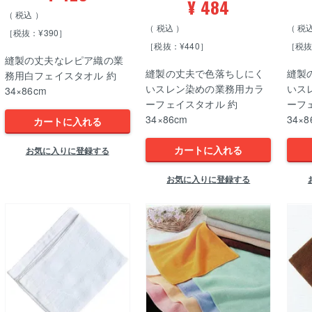
¥
484
税込
税込
税
［税抜：¥390］
［税抜：¥440］
［税抜
縫製の丈夫なレピア織の業
縫製の丈夫で色落ちしにく
縫製
務用白フェイスタオル 約
いスレン染めの業務用カラ
いス
34×86cm
ーフェイスタオル 約
ーフ
34×86cm
34×8
カートに入れる
カートに入れる
お気に入りに登録する
お気に入りに登録する