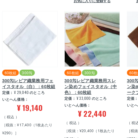
お気に入りに登録する
60枚組
300匁
60枚組
300匁
60
300匁レピア織業務用フェ
300匁レピア織業務用スレ
30
イスタオル（白）：60枚組
ン染めフェイスタオル（中
ン染
色）：60枚組
ーク
定価：
¥
29,040
のところ
定価：
¥
33,000
のところ
定価
いとへん価格：
¥
19,140
いとへん価格：
いと
¥
22,440
税込
税込
税
［税抜：¥17,400（1枚あたり
［税抜：¥20,400（1枚あたり
［税抜
¥290）］