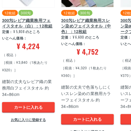
12枚組
300匁
12枚組
300匁
12
300匁レピア織業務用フェ
300匁レピア織業務用スレ
30
イスタオル（白）：12枚組
ン染めフェイスタオル（中
ン染
色）：12枚組
ーク
定価：
¥
5,808
のところ
定価：
¥
6,600
のところ
定価
いとへん価格：
¥
4,224
いとへん価格：
いと
¥
4,752
税込
税込
税
［税抜：¥3,840（1枚あたり
［税抜：¥4,320（1枚あたり
［税抜
¥320）］
¥360）］
¥370
縫製の丈夫なレピア織の業
縫製の丈夫で色落ちしにく
縫製
務用白フェイスタオル 約
いスレン染めの業務用カラ
いス
34×86cm
ーフェイスタオル 約
ーフ
34×86cm
34×8
カートに入れる
カートに入れる
お気に入りに登録する