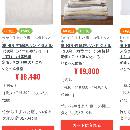
60枚組
150匁
60枚組
150匁
50
竹から生まれた癒しの極上タオ
竹から生まれた癒しの極上タオ
竹か
ル
ル
ル
凛 RIN 竹繊維ハンドタオル
凛 RIN 竹繊維ハンドタオル
凛 R
150匁（パールホワイト）
150匁（カラー）：60枚組
スタ
（白）：60枚組
ト）
定価：
¥
28,380
のところ
定価：
¥
26,400
のところ
定価
いとへん価格：
¥
19,800
いとへん価格：
いと
¥
18,480
税込
税込
税
［税抜：¥18,000（1枚あたり
［税抜：¥16,800（1枚あたり
［税抜
¥300）］
¥280）］
¥440
竹から生まれた癒しの極上
竹から生まれた癒しの極上
竹か
タオル 約32×34cm
タオル 約32×34cm
タオル
カートに入れる