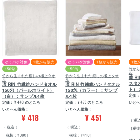
ゆうパケ対象
1枚から販売
ゆうパケ対象
1枚から販売
1枚
150匁
150匁
竹か
ル
竹から生まれた癒しの極上タオ
竹から生まれた癒しの極上タオ
凛 R
ル
ル
スタ
凛 RIN 竹繊維ハンドタオル
凛 RIN 竹繊維ハンドタオル
ト）
150匁（パールホワイト）
150匁（カラー）：サンプ
定価
（白）：サンプル1枚
ル1枚
定価：
¥
440
のところ
定価：
¥
473
のところ
いと
いとへん価格：
いとへん価格：
¥
418
¥
451
税
税込
税込
［税抜
［税抜：¥380］
［税抜：¥410］