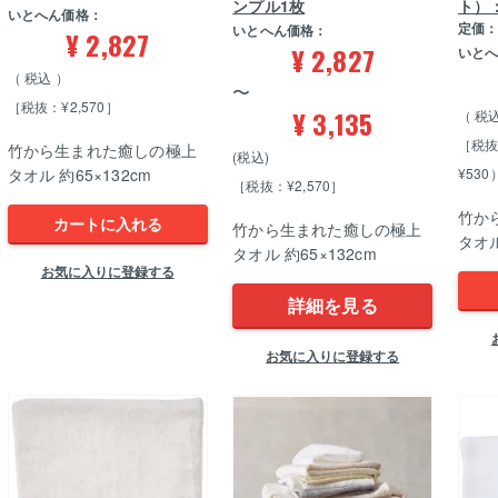
ンプル1枚
ト）
いとへん価格：
定価
いとへん価格：
¥
2,827
¥
2,827
いと
税込
〜
［税抜：¥2,570］
¥
3,135
税
［税抜
竹から生まれた癒しの極上
税込
タオル 約65×132cm
¥530
［税抜：¥2,570］
竹か
カートに入れる
竹から生まれた癒しの極上
タオル
タオル 約65×132cm
お気に入りに登録する
詳細を見る
お気に入りに登録する