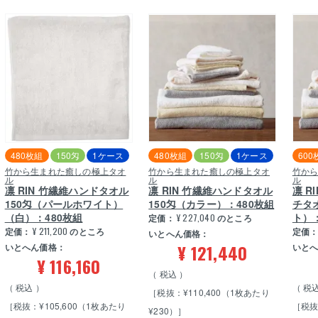
480枚組
150匁
1ケース
480枚組
150匁
1ケース
600
竹から生まれた癒しの極上タオ
竹から生まれた癒しの極上タオ
竹か
ル
ル
ル
凛 RIN 竹繊維ハンドタオル
凛 RIN 竹繊維ハンドタオル
凛 R
150匁（パールホワイト）
150匁（カラー）：480枚組
チタ
（白）：480枚組
ト）
定価：
¥
227,040
のところ
定価：
¥
211,200
のところ
定価
いとへん価格：
¥
121,440
いとへん価格：
いと
¥
116,160
税込
税込
税
［税抜：¥110,400（1枚あたり
［税抜：¥105,600（1枚あたり
［税抜
¥230）］