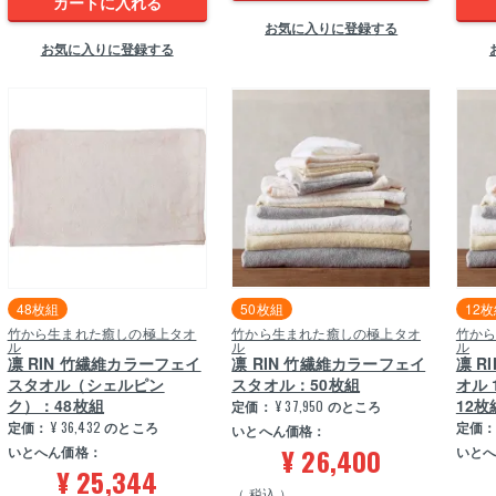
カートに入れる
お気に入りに登録する
お気に入りに登録する
48枚組
50枚組
12
竹から生まれた癒しの極上タオ
竹から生まれた癒しの極上タオ
竹か
ル
ル
ル
凛 RIN 竹繊維カラーフェイ
凛 RIN 竹繊維カラーフェイ
凛 R
スタオル（シェルピン
スタオル：50枚組
オル 
ク）：48枚組
12枚
定価：
¥
37,950
のところ
定価：
¥
36,432
のところ
定価
いとへん価格：
¥
26,400
いとへん価格：
いと
¥
25,344
税込