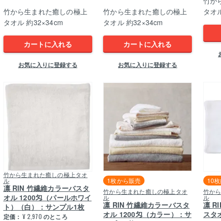
竹か
竹から生まれた癒しの極上
竹から生まれた癒しの極上
タオル
タオル 約32×34cm
タオル 約32×34cm
カートに入れる
カートに入れる
お気に入りに登録する
お気に入りに登録する
竹から生まれた癒しの極上タオ
ル
1枚から販売
10
凛 RIN 竹繊維カラーバスタ
竹から生まれた癒しの極上タオ
竹か
オル 1200匁（パールホワイ
ル
ル
凛 RIN 竹繊維カラーバスタ
凛 R
ト）（白）：サンプル1枚
オル 1200匁（カラー）：サ
スタ
定価：
¥
2,970
のところ