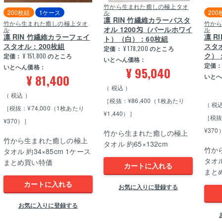
竹から生まれた癒しの極上タオ
200枚組
1ケース
ル
200
凛 RIN 竹繊維カラーバスタ
竹から生まれた癒しの極上タオ
竹か
オル 1200匁（パールホワイ
ル
ル
凛 RIN 竹繊維カラーフェイ
凛 R
ト）（白）：60枚組
スタオル：200枚組
スタ
定価：
¥
178,200
のところ
ク）：
定価：
¥
151,800
のところ
いとへん価格：
定価
いとへん価格：
¥
95,040
¥
81,400
いと
税込
税込
［税抜：¥86,400（1枚あたり
税
［税抜：¥74,000（1枚あたり
¥1,440）］
［税抜
¥370）］
¥370
竹から生まれた癒しの極上
竹から生まれた癒しの極上
タオル 約65×132cm
竹か
タオル 約34×85cm 1ケース
タオル
まとめ買い特価
カートに入れる
まと
カートに入れる
お気に入りに登録する
お気に入りに登録する