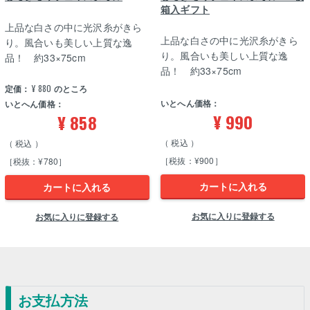
箱入ギフト
上品な白さの中に光沢糸がきら
上品な白さの中に光沢糸がきら
り。風合いも美しい上質な逸
り。風合いも美しい上質な逸
品！ 約33×75cm
品！ 約33×75cm
定価：
¥
880
のところ
いとへん価格：
いとへん価格：
¥
990
¥
858
税込
税込
［税抜：¥900］
［税抜：¥780］
カートに入れる
カートに入れる
お気に入りに登録する
お気に入りに登録する
お支払方法