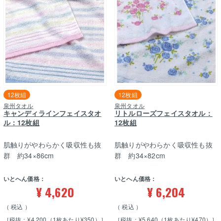
12枚組
12枚組
泉州タオル
泉州タオル
キャンディラインフェイスタオ
リトルローズフェイスタオル：
ル：12枚組
12枚組
肌触りがやわらかく吸収性も抜
肌触りがやわらかく吸収性も抜
群 約34×86cm
群 約34×82cm
いとへん価格：
いとへん価格：
¥
4,620
¥
6,204
税込
税込
［税抜：¥4,200（1枚あたり¥350）］
［税抜：¥5,640（1枚あたり¥470）］