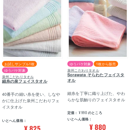
お試しサンプル1枚
ゆうパケ対象
1枚から販売
ゆうパケ対象
泉州こだわりタオル
Sorawata そらわたフェイスタ
泉州こだわりタオル
オル
細糸の泉フェイスタオル
細糸を丁寧に織り上げた、やわ
40番手の細い糸を使い、しなや
らかな肌触りのフェイスタオル
かに仕上げた泉州こだわりフェ
イスタオル
定価：
¥
990
のところ
いとへん価格：
いとへん価格：
¥
880
¥
825