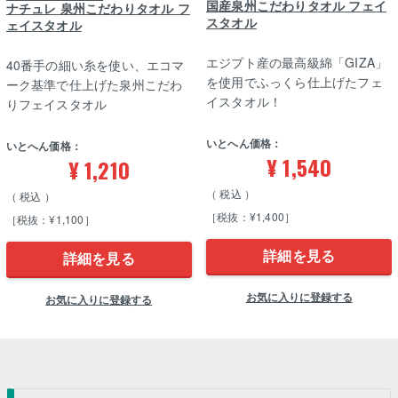
国産泉州こだわりタオル フェイ
ナチュレ 泉州こだわりタオル フ
スタオル
ェイスタオル
エジプト産の最高級綿「GIZA」
40番手の細い糸を使い、エコマ
を使用でふっくら仕上げたフェ
ーク基準で仕上げた泉州こだわ
イスタオル！
りフェイスタオル
いとへん価格：
いとへん価格：
¥
1,540
¥
1,210
税込
税込
［税抜：¥1,400］
［税抜：¥1,100］
詳細を見る
詳細を見る
お気に入りに登録する
お気に入りに登録する