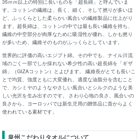
35ｍｍ以上の特別に長いものを「超長綿」と呼んでいま
す。コットンの繊維は、長く、細く、そして撚りが多いほ
ど、ふっくらとした柔らかい風合いの繊維製品に仕上がり
ます。超長綿は、コットンの中では最も長い繊維を持ち、
繊維の中空部分が肉厚なために吸湿性が優れ、しかも撚り
が多いため、繊維そのものがふっくらとしています。
世界的に評価の高いエジプト綿。その中でも、ナイル川流
域のごく一部でしか採れない希少性の高い超長綿を「ギザ
綿」（GIZAコットン）とよびます。 繊維長がとても長いこ
とで均質、強度ともに大変優れ、適度な油脂分を含むこと
で、カシミヤのようなやさしい風合いとシルクのような美
しい光沢を生み出すのです。 さわり心地の良さ、風合いの
良さから、ヨーロッパでは新生児用の贈答品に昔からよく
使われている素材です。
泉州こだわりタオルについて