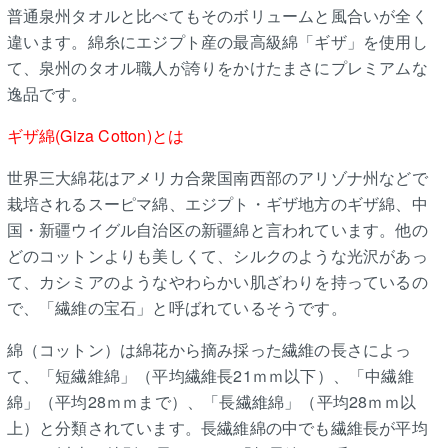
普通泉州タオルと比べてもそのボリュームと風合いが全く
違います。綿糸にエジプト産の最高級綿「ギザ」を使用し
て、泉州のタオル職人が誇りをかけたまさにプレミアムな
逸品です。
ギザ綿(Giza Cotton)とは
世界三大綿花はアメリカ合衆国南西部のアリゾナ州などで
栽培されるスーピマ綿、エジプト・ギザ地方のギザ綿、中
国・新疆ウイグル自治区の新疆綿と言われています。他の
どのコットンよりも美しくて、シルクのような光沢があっ
て、カシミアのようなやわらかい肌ざわりを持っているの
で、「繊維の宝石」と呼ばれているそうです。
綿（コットン）は綿花から摘み採った繊維の長さによっ
て、「短繊維綿」（平均繊維長21ｍｍ以下）、「中繊維
綿」（平均28ｍｍまで）、「長繊維綿」（平均28ｍｍ以
上）と分類されています。長繊維綿の中でも繊維長が平均