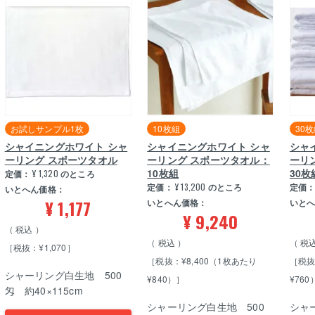
お試しサンプル1枚
10枚組
30
シャイニングホワイト シャ
シャイニングホワイト シャ
シャ
ーリング スポーツタオル
ーリング スポーツタオル：
ーリ
10枚組
30枚
定価：
¥
1,320
のところ
定価：
¥
13,200
のところ
定価
いとへん価格：
¥
1,177
いとへん価格：
いと
¥
9,240
税込
税込
税
［税抜：¥1,070］
［税抜：¥8,400（1枚あたり
［税抜
シャーリング白生地 500
¥840）］
¥760
匁 約40×115cm
シャーリング白生地 500
シャ