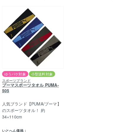
ゆうパケ対象
小型送料対象
スポーツブランド
プーマスポーツタオル PUMA-
505
人気ブランド【PUMA/プーマ】
のスポーツタオル！ 約
34×110cm
いとへん価格：