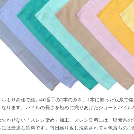
オルより高価で細い40番手の2本の糸を、1本に撚った双糸で
くなります。パイルの長さを短めに織りあげたショートパイル
は欠かせない「スレン染め」加工。スレン染料には、塩素系の
ルには最適な染料です。毎日繰り返し洗濯されても色落ちの心