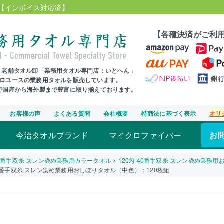
【インボイス対応済】
【各種決済がご利
年、老舗タオル卸「業務用タオル専門店：いとへん」
プロユースの業務用タオルを販売しています。
まで国産から海外製まで豊富に取り揃えております。
お客様の声
よくある質問
会社概要
特商法に基づく表示
オリ
今治タオルブランド
マイクロファイバー
お
0番手双糸 スレン染め業務用カラータオル
120匁 40番手双糸 スレン染め業務用
40番手双糸 スレン染め業務用おしぼりタオル（中色）：120枚組