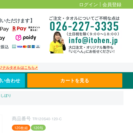
ログイン
会員登録
用いただけます】
ジナルタオルはこちら➚
問い合わせ
カートを見る
おしぼり
商品番号
TR120S40-120-C
120枚組
120匁