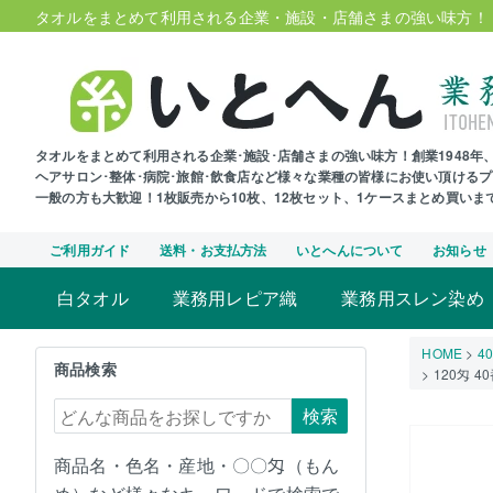
タオルをまとめて利用される企業・施設・店舗さまの強い味方！
タオルをまとめて利用される企業･施設･店舗さまの強い味方！創業1948
ヘアサロン･整体･病院･旅館･飲食店など様々な業種の皆様にお使い頂ける
一般の方も大歓迎！1枚販売から10枚、12枚セット、1ケースまとめ買い
ご利用ガイド
送料・お支払方法
いとへんについて
お知らせ
白タオル
業務用レピア織
業務用スレン染め
HOME
4
商品検索
120匁 
検索
商品名・色名・産地・〇〇匁（もん