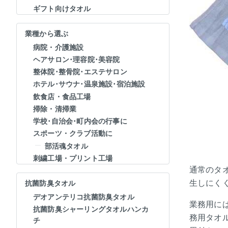
ギフト向けタオル
業種から選ぶ
病院・介護施設
ヘアサロン･理容院･美容院
整体院･整骨院･エステサロン
ホテル･サウナ･温泉施設･宿泊施設
飲食店・食品工場
掃除・清掃業
学校･自治会･町内会の行事に
スポーツ・クラブ活動に
部活魂タオル
刺繍工場・プリント工場
通常のタ
生しにく
抗菌防臭タオル
デオアンテリコ抗菌防臭タオル
業務用に
抗菌防臭シャーリングタオルハンカ
務用タオ
チ