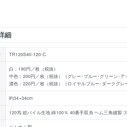
詳細
号
TR120S40-120-C
白：190円／枚（税抜）
中色：200円／枚（税抜）（グレー･ブルー･グリーン･ア
濃色：220円／枚（税抜）（ロイヤルブルー･ダークグレ
約34×34cm
120匁 総パイル生地 綿100％ 40番手双糸 ヘム三角縫製
ベトナム製