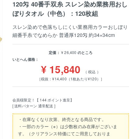
120匁 40番手双糸 スレン染め業務用おし
ぼりタオル（中色）：120枚組
スレン染めで色落ちしにくい業務用カラーおしぼり
細番手糸でなめらか 普通厚120匁 約34×34cm
定価：
¥
26,400
のところ
いとへん価格：
¥
15,840
税込
［税抜：¥14,400（1枚あたり¥120）］
会員様限定！【
144
ポイント進呈】
送料パターン
通常配送
・在庫なくなり次第、終売となる商品です。
・一部のカラー（※）は少数枚のみ在庫がございま
す。（クリアランス特価にてご用意しておりま