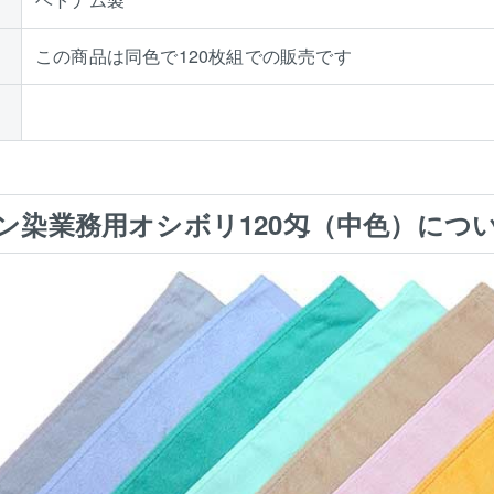
この商品は同色で120枚組での販売です
ン染業務用オシボリ120匁（中色）につ