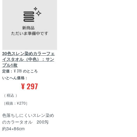
30色スレン染めカラーフェ
イスタオル（中色）：サン
プル1枚
定価：
¥
319
のところ
いとへん価格：
¥
297
税込
［税抜：¥270］
色落ちしにくいスレン染め
のカラータオル 200匁
約34×86cm