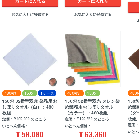
カートに入れる
カートに入れる
お気に入りに登録する
お気に入りに登録する
480枚組
150匁
1ケース
480枚組
150匁
480
150匁 32番手双糸 業務用お
150匁 32番手双糸 スレン染
150
しぼりタオル（白）：480
め業務用おしぼりタオル
め業
枚組
（カラー）：480枚組
（ダ
枚組
定価：
¥
105,600
のところ
定価：
¥
126,720
のところ
定価
いとへん価格：
いとへん価格：
¥
58,080
¥
63,360
いと