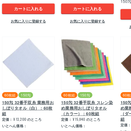
150
カートに入れる
カートに入れる
お気に入りに登録する
お気に入りに登録する
60枚組
150匁
60枚組
150匁
60
150匁 32番手双糸 業務用お
150匁 32番手双糸 スレン染
150
しぼりタオル（白）：60枚
め業務用おしぼりタオル
め業
組
（カラー）：60枚組
（ダ
組
定価：
¥
13,200
のところ
定価：
¥
15,840
のところ
定価
いとへん価格：
いとへん価格：