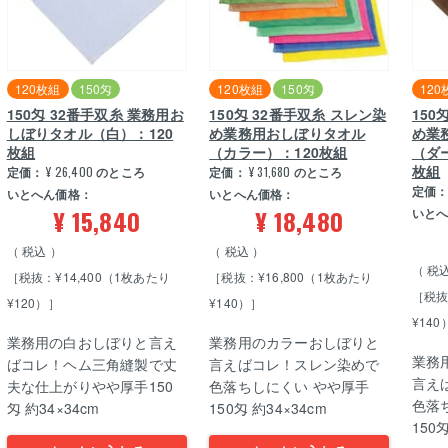
120枚組
150匁
120枚組
150匁
120
150匁 32番手双糸 業務用お
150匁 32番手双糸 スレン染
150
しぼりタオル（白）：120
め業務用おしぼりタオル
め業
枚組
（カラー）：120枚組
（ダ
枚組
定価：
¥
26,400
のところ
定価：
¥
31,680
のところ
定価
いとへん価格：
いとへん価格：
¥
15,840
¥
18,480
いと
税込
税込
税
［税抜：¥14,400（1枚あたり
［税抜：¥16,800（1枚あたり
［税抜
¥120）］
¥140）］
¥140
業務用の白おしぼりと言え
業務用のカラーおしぼりと
業務
ばコレ！ヘム三角縫製で丈
言えばコレ！スレン染めで
言え
夫な仕上がりやや厚手150
色落ちしにくい やや厚手
色落
匁 約34×34cm
150匁 約34×34cm
150