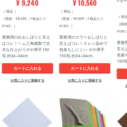
¥
9,240
¥
10,560
いと
税込
税込
税
［税抜：¥8,400（1枚あたり
［税抜：¥9,600（1枚あたり
［税抜
¥140）］
¥160）］
¥160
業務用の白おしぼりと言え
業務用のカラーおしぼりと
業務
ばコレ！ヘム三角縫製で丈
言えばコレ！スレン染めで
言え
夫な仕上がりやや厚手150
色落ちしにくい やや厚手
色落
匁 約34×34cm
150匁 約34×34cm
150
カートに入れる
カートに入れる
お気に入りに登録する
お気に入りに登録する