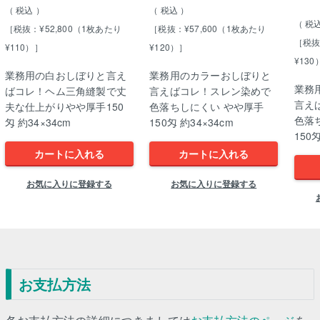
税込
税込
税
［税抜：¥52,800（1枚あたり
［税抜：¥57,600（1枚あたり
［税抜
¥110）］
¥120）］
¥130
業務用の白おしぼりと言え
業務用のカラーおしぼりと
業務
ばコレ！ヘム三角縫製で丈
言えばコレ！スレン染めで
言え
夫な仕上がりやや厚手150
色落ちしにくい やや厚手
色落
匁 約34×34cm
150匁 約34×34cm
150
カートに入れる
カートに入れる
お気に入りに登録する
お気に入りに登録する
お支払方法