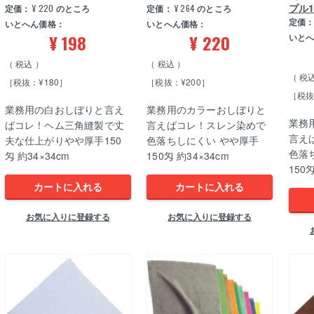
プル
定価：
¥
220
のところ
定価：
¥
264
のところ
定価
いとへん価格：
いとへん価格：
¥
198
¥
220
いと
税込
税込
税
［税抜：¥180］
［税抜：¥200］
［税抜
業務用の白おしぼりと言え
業務用のカラーおしぼりと
業務
ばコレ！ヘム三角縫製で丈
言えばコレ！スレン染めで
言え
夫な仕上がりやや厚手150
色落ちしにくい やや厚手
色落
匁 約34×34cm
150匁 約34×34cm
150
カートに入れる
カートに入れる
お気に入りに登録する
お気に入りに登録する