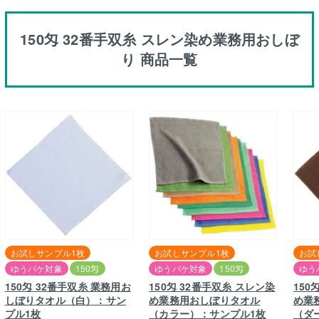
150匁 32番手双糸 スレン染め業務用おしぼ
り 商品一覧
お試しサンプル1枚
お試しサンプル1枚
お試
ゆうパケ対象
150匁
ゆうパケ対象
150匁
ゆう
150匁 32番手双糸 業務用お
150匁 32番手双糸 スレン染
150
しぼりタオル（白）：サン
め業務用おしぼりタオル
め業
プル1枚
（カラー）：サンプル1枚
（ダ