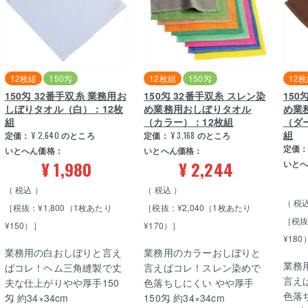
12枚組
150匁
12枚組
150匁
12
150匁 32番手双糸 業務用お
150匁 32番手双糸 スレン染
150
しぼりタオル（白）：12枚
め業務用おしぼりタオル
め業
組
（カラー）：12枚組
（ダ
組
定価：
¥
2,640
のところ
定価：
¥
3,168
のところ
定価
いとへん価格：
いとへん価格：
¥
1,980
¥
2,244
いと
税込
税込
税
［税抜：¥1,800（1枚あたり
［税抜：¥2,040（1枚あたり
［税抜
¥150）］
¥170）］
¥180
業務用の白おしぼりと言え
業務用のカラーおしぼりと
業務
ばコレ！ヘム三角縫製で丈
言えばコレ！スレン染めで
言え
夫な仕上がりやや厚手150
色落ちしにくい やや厚手
色落
匁 約34×34cm
150匁 約34×34cm