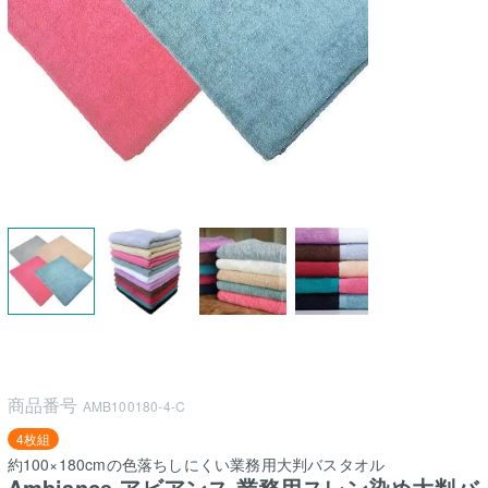
商品番号
AMB100180-4-C
4枚組
約100×180cmの色落ちしにくい業務用大判バスタオル
Ambiance アビアンス 業務用スレン染め大判バ