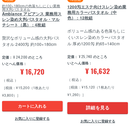
約100×180cmの色落ちしにくい業務
1200匁エステ向けスレン染め業
用大判バスタオル
務用カラーバスタオル（中
Ambiance アビアンス 業務用ス
色）：12枚組
レン染め大判バスタオル・マル
チシート（黒）：4枚組
ボリューム感のある色落ちしに
くいスレン染めカラーバスタオ
贅沢なボリューム感の大判バス
ル 厚め1200匁 約65×140cm
タオル 2400匁 約100×180cm
定価：
¥
25,740
のところ
定価：
¥
24,200
のところ
いとへん価格：
いとへん価格：
¥
16,632
¥
16,720
税込
税込
［税抜：¥15,120（1枚あたり
［税抜：¥15,200（1枚あたり
¥1,260）］
¥3,800）］
カートに入れる
詳細を見る
お気に入りに登録する
お気に入りに登録する