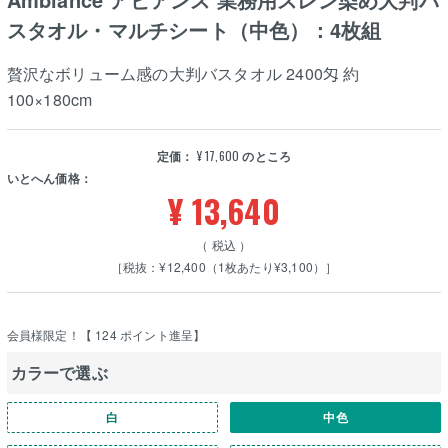
スタオル・マルチシート（中色）：4枚組
贅沢なボリューム感の大判バスタオル 2400匁 約
100×180cm
定価：
¥
17,600
のところ
いとへん価格：
¥
13,640
税込
［税抜：¥12,400（1枚あたり¥3,100）］
会員様限定！【
124
ポイント進呈】
カラーで選ぶ
白
中色