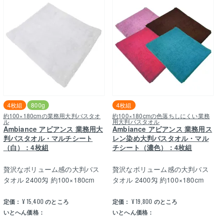
4枚組
800g
4枚組
約100×180cmの業務用大判バスタオ
約100×180cmの色落ちしにくい業務
ル
用大判バスタオル
Ambiance アビアンス 業務用大
Ambiance アビアンス 業務用ス
判バスタオル・マルチシート
レン染め大判バスタオル・マル
（白）：4枚組
チシート（濃色）：4枚組
贅沢なボリューム感の大判バス
贅沢なボリューム感の大判バス
タオル 2400匁 約100×180cm
タオル 2400匁 約100×180cm
定価：
¥
15,400
のところ
定価：
¥
19,800
のところ
いとへん価格：
いとへん価格：