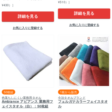
¥510）］
¥430）］
詳細を見る
詳細を見る
お気に入りに登録する
お気に入りに登録する
50枚組
1枚から販売
色落ちしにくい業務用タオル
今治タオルブランド
Ambiance アビアンス 業務用フ
フェルガナカラーフェイスタオ
ェイスタオル（白）：50枚組
ル