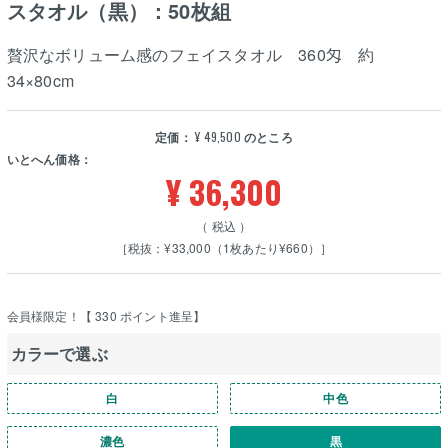
スタオル（黒）：50枚組
贅沢なボリューム感のフェイスタオル 360匁 約
34×80cm
定価：
¥
49,500
のところ
いとへん価格：
¥
36,300
税込
［税抜：¥33,000（1枚あたり¥660）］
会員様限定！【
330
ポイント進呈】
カラーで選ぶ
白
中色
濃色
黒