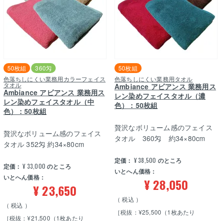
50枚組
360匁
50枚組
色落ちしにくい業務用カラーフェイス
色落ちしにくい業務用タオル
タオル
Ambiance アビアンス 業務用ス
Ambiance アビアンス 業務用ス
レン染めフェイスタオル（濃
レン染めフェイスタオル（中
色）：50枚組
色）：50枚組
贅沢なボリューム感のフェイス
贅沢なボリューム感のフェイス
タオル 360匁 約34×80cm
タオル 352匁 約34×80cm
定価：
¥
38,500
のところ
定価：
¥
33,000
のところ
いとへん価格：
いとへん価格：
¥
28,050
¥
23,650
税込
税込
［税抜：¥25,500（1枚あたり
［税抜：¥21,500（1枚あたり