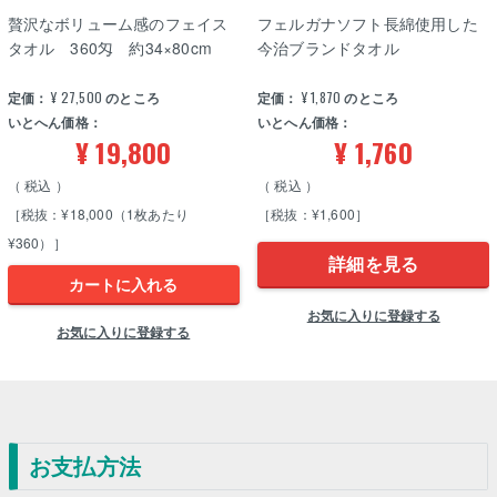
贅沢なボリューム感のフェイス
フェルガナソフト長綿使用した
タオル 360匁 約34×80cm
今治ブランドタオル
定価：
¥
27,500
のところ
定価：
¥
1,870
のところ
いとへん価格：
いとへん価格：
¥
19,800
¥
1,760
税込
税込
［税抜：¥18,000（1枚あたり
［税抜：¥1,600］
¥360）］
詳細を見る
カートに入れる
お気に入りに登録する
お気に入りに登録する
お支払方法