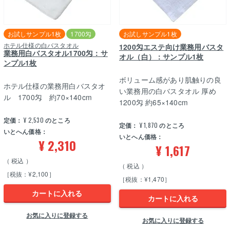
お試しサンプル1枚
1700匁
お試しサンプル1枚
ホテル仕様の白バスタオル
1200匁エステ向け業務用バスタ
業務用白バスタオル1700匁：サ
オル（白）：サンプル1枚
ンプル1枚
ボリューム感があり肌触りの良
ホテル仕様の業務用白バスタオ
い業務用の白バスタオル 厚め
ル 1700匁 約70×140cm
1200匁 約65×140cm
定価：
¥
2,530
のところ
定価：
¥
1,870
のところ
いとへん価格：
いとへん価格：
¥
2,310
¥
1,617
税込
税込
［税抜：¥2,100］
［税抜：¥1,470］
カートに入れる
カートに入れる
お気に入りに登録する
お気に入りに登録する