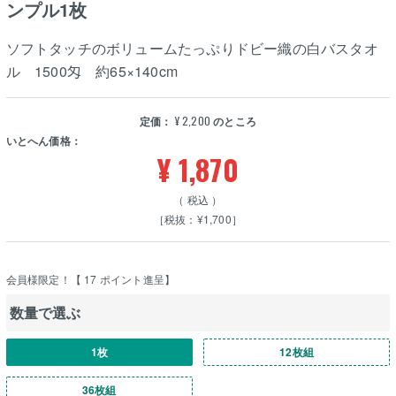
ンプル1枚
ソフトタッチのボリュームたっぷりドビー織の白バスタオ
ル 1500匁 約65×140cm
定価：
¥
2,200
のところ
いとへん価格：
¥
1,870
税込
［税抜：¥1,700］
会員様限定！【
17
ポイント進呈】
数量で選ぶ
1枚
12枚組
36枚組