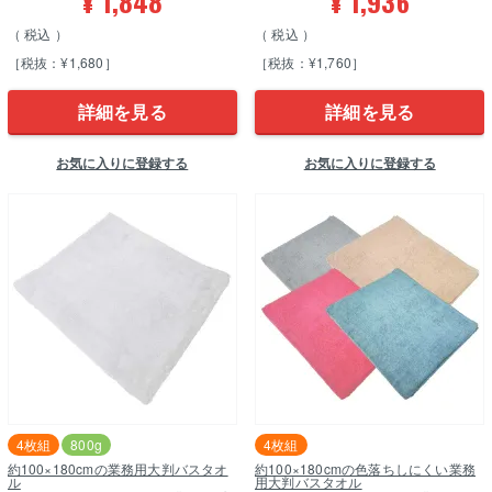
¥
1,848
¥
1,936
税込
税込
［税抜：¥1,680］
［税抜：¥1,760］
詳細を見る
詳細を見る
お気に入りに登録する
お気に入りに登録する
4枚組
800g
4枚組
約100×180cmの業務用大判バスタオ
約100×180cmの色落ちしにくい業務
ル
用大判バスタオル