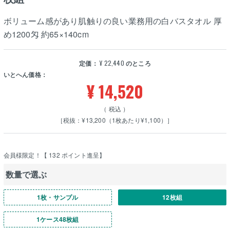
ボリューム感があり肌触りの良い業務用の白バスタオル 厚
め1200匁 約65×140cm
定価：
¥
22,440
のところ
いとへん価格：
¥
14,520
税込
［税抜：¥13,200（1枚あたり¥1,100）］
会員様限定！【
132
ポイント進呈】
数量で選ぶ
1枚・サンプル
12枚組
1ケース48枚組