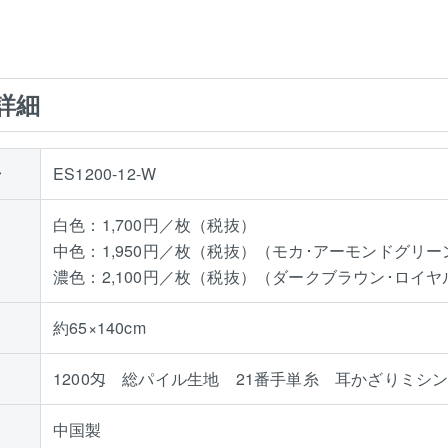
詳細
号
ES1200-12-W
白色：1,700円／枚（税抜）
中色：1,950円／枚（税抜）（モカ･アーモンドグリ
濃色：2,100円／枚（税抜）（ダークブラウン･ロイ
約65×140cm
1200匁 総パイル生地 21番手単糸 耳かざりミシン
中国製