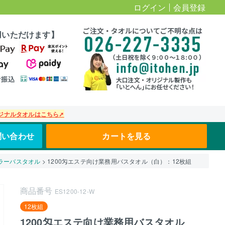
ログイン
会員登録
用いただけます】
ジナルタオルはこちら➚
問い合わせ
カートを見る
カラーバスタオル
1200匁エステ向け業務用バスタオル（白）：12枚組
商品番号
ES1200-12-W
12枚組
1200匁エステ向け業務用バスタオル