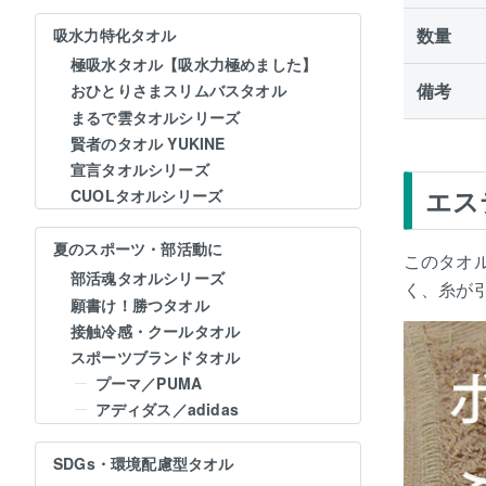
数量
吸水力特化タオル
極吸水タオル【吸水力極めました】
備考
おひとりさまスリムバスタオル
まるで雲タオルシリーズ
賢者のタオル YUKINE
宣言タオルシリーズ
エス
CUOLタオルシリーズ
夏のスポーツ・部活動に
このタオ
部活魂タオルシリーズ
く、糸が
願書け！勝つタオル
接触冷感・クールタオル
スポーツブランドタオル
プーマ／PUMA
アディダス／adidas
SDGs・環境配慮型タオル