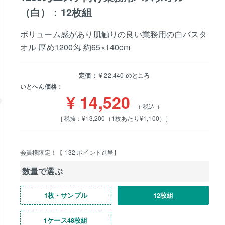
（白）：12枚組
ボリューム感があり肌触りの良い業務用の白バスタ
オル 厚め1200匁 約65×140cm
定価：
¥
22,440
のところ
いとへん価格：
¥
14,520
税込
［税抜：¥13,200（1枚あたり¥1,100）］
会員様限定！【
132
ポイント進呈】
数量で選ぶ
1枚・サンプル
12枚組
1ケース48枚組