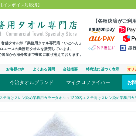
【インボイス対応済】
【各種決済がご利
年、老舗タオル卸「業務用タオル専門店：いとへん」
プロユースの業務用タオルを販売しています。
まで国産から海外製まで豊富に取り揃えております。
お客様の声
よくある質問
会社概要
特商法に基づく表示
オリ
今治タオルブランド
マイクロファイバー
お
ステ向けスレン染め業務用カラータオル
1200匁エステ向けスレン染め業務用