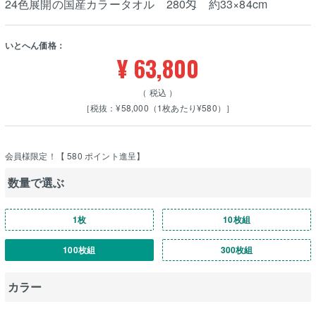
24色展開の国産カラータオル 280匁 約33×84cm
いとへん価格：
¥
63,800
税込
［税抜：¥58,000（1枚あたり¥580）］
会員様限定！【
580
ポイント進呈】
数量で選ぶ
1枚
10枚組
100枚組
300枚組
カラー