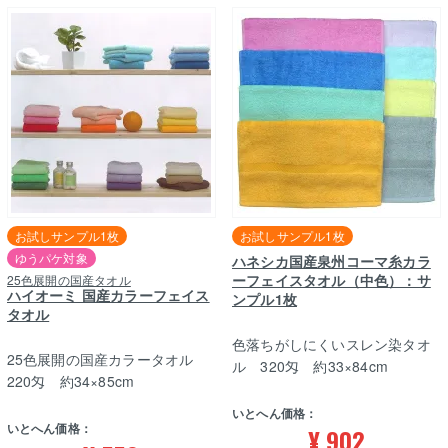
お試しサンプル1枚
お試しサンプル1枚
ゆうパケ対象
ハネシカ国産泉州コーマ糸カラ
ーフェイスタオル（中色）：サ
25色展開の国産タオル
ハイオーミ 国産カラーフェイス
ンプル1枚
タオル
色落ちがしにくいスレン染タオ
25色展開の国産カラータオル
ル 320匁 約33×84cm
220匁 約34×85cm
いとへん価格：
いとへん価格：
¥
902