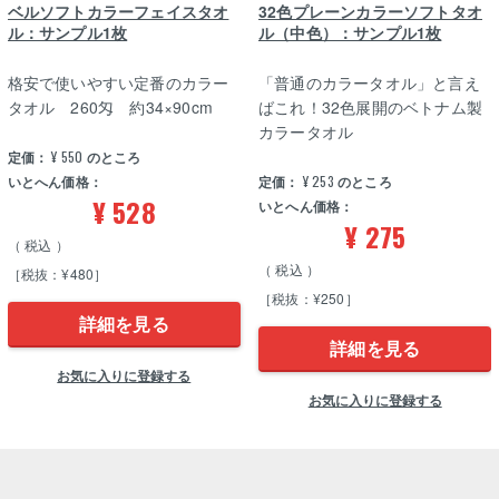
ベルソフトカラーフェイスタオ
32色プレーンカラーソフトタオ
ル：サンプル1枚
ル（中色）：サンプル1枚
格安で使いやすい定番のカラー
「普通のカラータオル」と言え
タオル 260匁 約34×90cm
ばこれ！32色展開のベトナム製
カラータオル
定価：
¥
550
のところ
いとへん価格：
定価：
¥
253
のところ
¥
528
いとへん価格：
¥
275
税込
税込
［税抜：¥480］
［税抜：¥250］
詳細を見る
詳細を見る
お気に入りに登録する
お気に入りに登録する