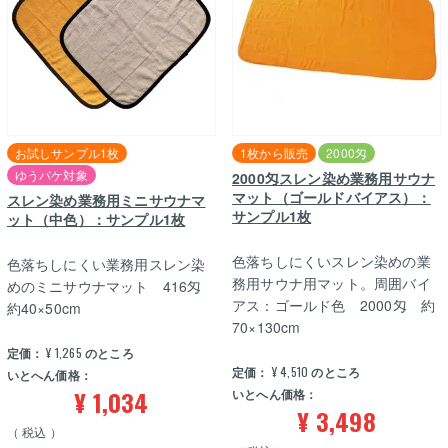
お試しサンプル1枚
1枚から販売
2000匁
ゆうパケ対象
2000匁スレン染め業務用サウナ
マット（ゴールドバイアス）：
スレン染め業務用ミニサウナマ
サンプル1枚
ット（中色）：サンプル1枚
色落ちしにくいスレン染めの業
色落ちしにくい業務用スレン染
務用サウナ用マット。周囲バイ
めのミニサウナマット 416匁
アス：ゴールド色 2000匁 約
約40×50cm
70×130cm
定価：
¥
1,265
のところ
定価：
¥
4,510
のところ
いとへん価格：
¥
1,034
いとへん価格：
¥
3,498
税込