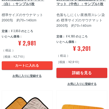
（白）：サンプル1枚
マット（中色）：サンプル1枚
標準サイズのサウナマット
色落ちしにくい業務用スレン染
2000匁 約70×140cm
め 標準サイズのサウナマット
2000匁 約70×140cm
定価：
¥
3,850
のところ
いとへん価格：
定価：
¥
4,180
のところ
¥
2,981
いとへん価格：
¥
3,201
税込
税込
［税抜：¥2,710］
［税抜：¥2,910］
カートに入れる
詳細を見る
お気に入りに登録する
お気に入りに登録する