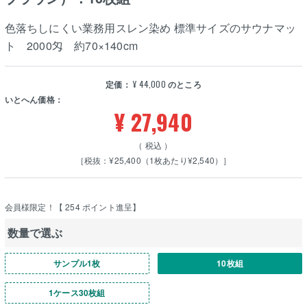
色落ちしにくい業務用スレン染め 標準サイズのサウナマッ
ト 2000匁 約70×140cm
定価：
¥
44,000
のところ
いとへん価格：
¥
27,940
税込
［税抜：¥25,400（1枚あたり¥2,540）］
会員様限定！【
254
ポイント進呈】
数量で選ぶ
サンプル1枚
10枚組
1ケース30枚組