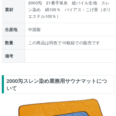
2000匁 21番手単糸 総パイル生地 スレ
素材
ン染め 綿100％ バイアス：こげ茶（ポリ
エステル100％）
生産地
中国製
数量
この商品は同色で10枚組での販売です
備考
2000匁スレン染め業務用サウナマットにつ
いて