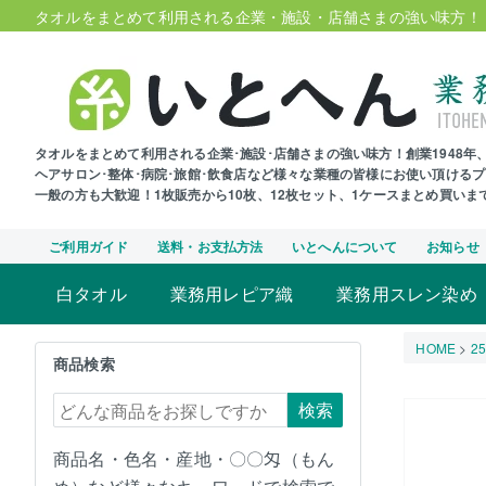
タオルをまとめて利用される企業・施設・店舗さまの強い味方！
タオルをまとめて利用される企業･施設･店舗さまの強い味方！創業1948
ヘアサロン･整体･病院･旅館･飲食店など様々な業種の皆様にお使い頂ける
一般の方も大歓迎！1枚販売から10枚、12枚セット、1ケースまとめ買い
ご利用ガイド
送料・お支払方法
いとへんについて
お知らせ
白タオル
業務用レピア織
業務用スレン染め
HOME
2
商品検索
検索
商品名・色名・産地・〇〇匁（もん