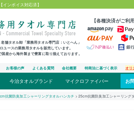
【インボイス対応済】
【各種決済がご利
年、老舗タオル卸「業務用タオル専門店：いとへん」
プロユースの業務用タオルを販売しています。
まで国産から海外製まで豊富に取り揃えております。
お客様の声
よくある質問
会社概要
特商法に基づく表示
オリ
今治タオルブランド
マイクロファイバー
お
5cm抗菌防臭加工シャーリングタオルハンカチ
25cm抗菌防臭加工シャーリング