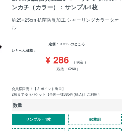
ンカチ（カラー）：サンプル1枚
約25×25cm 抗菌防臭加工 シャーリングカラータオ
ル
定価：
¥
319
のところ
いとへん価格：
¥
286
税込
［税抜：¥260］
会員様限定！【
3
ポイント進呈】
2枚までゆうパケット【全国一律385円(税込)】ご利用可
数量
サンプル・1枚
50枚組