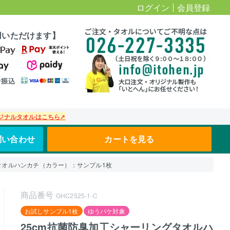
ログイン
会員登録
用いただけます】
ジナルタオルはこちら➚
問い合わせ
カートを見る
タオルハンカチ（カラー）：サンプル1枚
商品番号
GHC2525-1-C
お試しサンプル1枚
ゆうパケ対象
25cm抗菌防臭加工シャーリングタオルハ