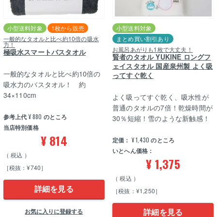
小型送料対象
1枚から販売
小型送料対象
一般的なタオルと比べ約10倍の吸水
まとめ買い割引あり
力！
お風呂あがりも1枚で大丈夫！
極吸水スマートバスタオル
賢者のタオル YUKINE ロングフ
ェイスタオル 国産泉州製 よく吸
一般的なタオルと比べ約10倍の
ってすぐ乾く
吸水力のバスタオル！ 約
34×110cm
よく吸ってすぐ乾く、吸水性が
普通のタオルの7倍！乾燥時間が
参考上代
¥
880
のところ
30％短縮！雪のような新触感！
当店特別価格
¥
814
定価：
¥
1,430
のところ
いとへん価格：
税込
¥
1,375
［税抜：¥740］
税込
詳細を見る
［税抜：¥1,250］
詳細を見る
お気に入りに登録する