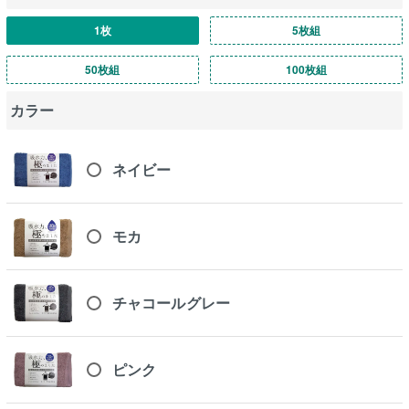
1枚
5枚組
50枚組
100枚組
カラー
ネイビー
モカ
チャコールグレー
ピンク