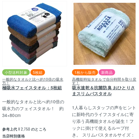
小型送料対象
5枚組
1枚から販売
新商品
一般的なタオルと比べ約10倍の吸水
高機能時短タオルで自分時間を取り戻
力！
す！
極吸水フェイスタオル：5枚組
吸水速乾＆抗菌防臭 おひとりさ
まスリムバスタオル
一般的なタオルと比べ約10倍の
1人暮らしスタッフの声をヒント
吸水力のフェイスタオル！ 約
に新時代のライフスタイルに寄
34×80cm
り添う高機能タオルが誕生！フ
ックに掛けて使えるループ付
参考上代
¥
2,750
のところ
き。 スリムバスタオルサイズ：
当店特別価格