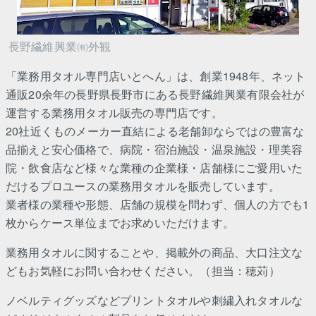
長野繊維興業㈲外観
「業務用タオル専門店いとへん」は、創業1948年、ネット
通販20余年の長野県長野市にある長野繊維興業有限会社が
運営する業務用タオル販売の専門店です。
20社近くものメーカー直結による老舗卸ならではの豊富な
品揃えと安心価格で、病院・宿泊施設・温泉施設・理美容
院・飲食店など様々な業種の企業様・店舗様にご愛用いた
だけるプロユースの業務用タオルを販売しています。
業者様の業種や形態、店舗の規模を問わず、個人の方でも1
枚からケース単位までお求めいただけます。
業務用タオルに関することや、掲載外の商品、大口注文な
どもお気軽にお問い合わせください。（担当：穂苅）
ノベルティグッズなどプリントタオルや刺繍入れタオルな