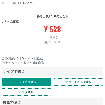
ル！ 約34×80cm
参考上代
¥
550
のところ
いとへん価格
¥
528
税込
［税抜：¥480］
会員様限定！【
5
ポイント進呈】
送料パターン
小型送料対象商品
サイズで選ぶ
フェイスタオル
スマートバスタオル
バスタオル
数量で選ぶ