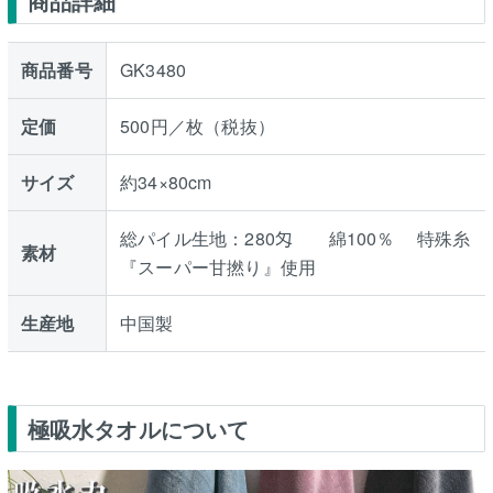
商品詳細
商品番号
GK3480
定価
500円／枚（税抜）
サイズ
約34×80cm
総パイル生地：280匁 綿100％ 特殊糸
素材
『スーパー甘撚り』使用
生産地
中国製
極吸水タオルについて