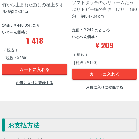
ソフトタッチのボリュームたっ
竹から生まれた癒しの極上タオ
ぷりドビー織の白おしぼり 180
ル 約32×34cm
匁 約34×34cm
定価：
¥
440
のところ
定価：
¥
242
のところ
いとへん価格：
いとへん価格：
¥
418
¥
209
税込
税込
［税抜：¥380］
［税抜：¥190］
カートに入れる
カートに入れる
お気に入りに登録する
お気に入りに登録する
お支払方法