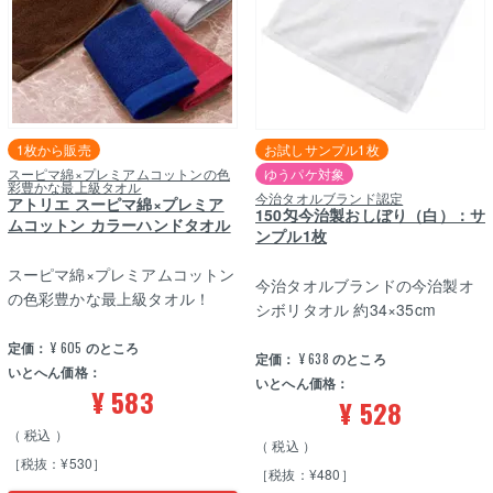
1枚から販売
お試しサンプル1枚
スーピマ綿×プレミアムコットンの色
ゆうパケ対象
彩豊かな最上級タオル
今治タオルブランド認定
アトリエ スーピマ綿×プレミア
150匁今治製おしぼり（白）：サ
ムコットン カラーハンドタオル
ンプル1枚
スーピマ綿×プレミアムコットン
今治タオルブランドの今治製オ
の色彩豊かな最上級タオル！
シボリタオル 約34×35cm
定価：
¥
605
のところ
定価：
¥
638
のところ
いとへん価格：
いとへん価格：
¥
583
¥
528
税込
税込
［税抜：¥530］
［税抜：¥480］