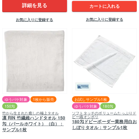
詳細を見る
カートに入れる
お気に入りに登録する
お気に入りに登録する
ゆうパケ対象
1枚から販売
お試しサンプル1枚
150匁
ゆうパケ対象
180匁
竹から生まれた癒しの極上タオル
ソフトタッチのボリュームたっぷりド
ビー織オシボリ
凛 RIN 竹繊維ハンドタオル 150
180匁ドビーボーダー業務用白お
匁（パールホワイト）（白）：
しぼりタオル：サンプル1枚
サンプル1枚