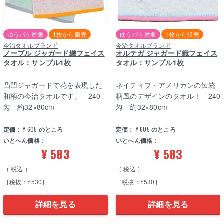
ゆうパケ対象
1枚から販売
ゆうパケ対象
1枚から販売
今治タオルブランド
今治タオルブランド
ノーブル ジャガード織フェイス
オルテガ ジャガード織フェイス
タオル：サンプル1枚
タオル：サンプル1枚
凸凹ジャガードで花を表現した
ネイティブ・アメリカンの伝統
和柄の今治タオルです。 240
柄風のデザインのタオル！ 240
匁 約32×80cm
匁 約32×80cm
定価：
¥
605
のところ
定価：
¥
605
のところ
いとへん価格：
いとへん価格：
¥
583
¥
583
税込
税込
［税抜：¥530］
［税抜：¥530］
詳細を見る
詳細を見る