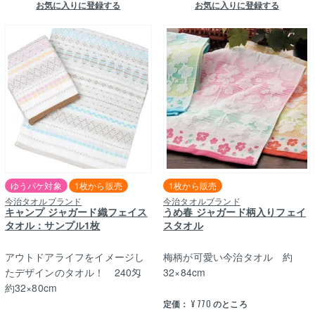
お気に入りに登録する
お気に入りに登録する
ゆうパケ対象
1枚から販売
1枚から販売
今治タオルブランド
今治タオルブランド
キャンプ ジャガード織フェイス
うめ春 ジャガード柄入りフェイ
タオル：サンプル1枚
スタオル
アウトドアライフをイメージし
梅柄が可愛い今治タオル 約
たデザインのタオル！ 240匁
32×84cm
約32×80cm
定価：
¥
770
のところ