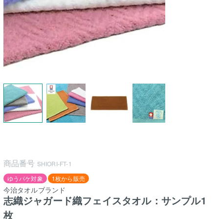
商品番号
SHIORI-FT-1
ゆうパケ対象
1枚から販売
今治タオルブランド
志織ジャガード織フェイスタオル：サンプル1
枚