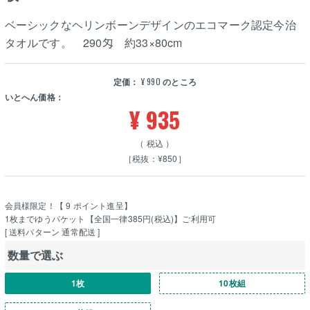
ベーシックなヘリンボーンデザインのエコマーク認定今治
タオルです。 290匁 約33×80cm
定価：
¥
990
のところ
いとへん価格：
¥
935
税込
［税抜：¥850］
会員様限定！【
9
ポイント進呈】
1枚までゆうパケット【全国一律385円(税込)】ご利用可
送料パターン
通常配送
数量で選ぶ
1枚
10枚組