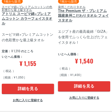
1枚から販売
1枚から販売
スーピマ綿×プレミアムコットンの色
泉州こだわりタオル
彩豊かな最上級タオル
The Premium ザ・プレミアム
アトリエ スーピマ綿×プレミア
国産泉州こだわりタオル フェイ
ムコットン カラーフェイスタオ
スタオル
ル
エジプト産の最高級綿「GIZA」
スーピマ綿×プレミアムコットン
を使用でふっくら仕上げたフェ
の色彩豊かな最上級タオル
イスタオル！
定価：
¥
1,210
のところ
いとへん価格：
いとへん価格：
¥
1,540
¥
1,155
税込
税込
［税抜：¥1,400］
［税抜：¥1,050］
詳細を見る
詳細を見る
お気に入りに登録する
お気に入りに登録する