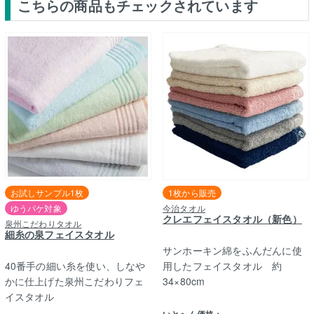
こちらの商品もチェックされています
お試しサンプル1枚
1枚から販売
ゆうパケ対象
今治タオル
クレエフェイスタオル（新色）
泉州こだわりタオル
細糸の泉フェイスタオル
サンホーキン綿をふんだんに使
40番手の細い糸を使い、しなや
用したフェイスタオル 約
かに仕上げた泉州こだわりフェ
34×80cm
イスタオル