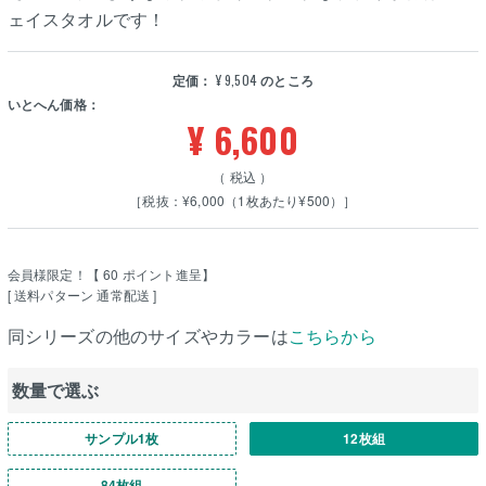
ェイスタオルです！
定価：
¥
9,504
のところ
いとへん価格：
¥
6,600
税込
［税抜：¥6,000（1枚あたり¥500）］
会員様限定！【
60
ポイント進呈】
送料パターン
通常配送
同シリーズの他のサイズやカラーは
こちらから
数量で選ぶ
サンプル1枚
12枚組
84枚組