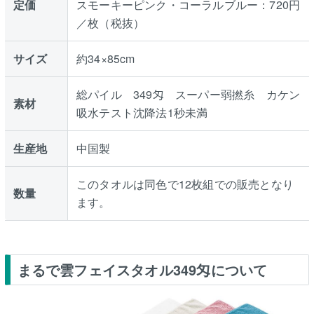
定価
スモーキーピンク・コーラルブルー：720円
／枚（税抜）
サイズ
約34×85cm
総パイル 349匁 スーパー弱撚糸 カケン
素材
吸水テスト沈降法1秒未満
生産地
中国製
このタオルは同色で12枚組での販売となり
数量
ます。
まるで雲フェイスタオル349匁について