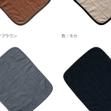
クブラウン
色：モカ