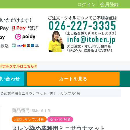
ログイン
会員登録
用いただけます】
ジナルタオルはこちら➚
問い合わせ
カートを見る
ン染め業務用ミニサウナマット（黒）：サンプル1枚
商品番号
SM416-1-B
お試しサンプル1枚
ゆうパケ対象
スレン染め業務用ミニサウナマット