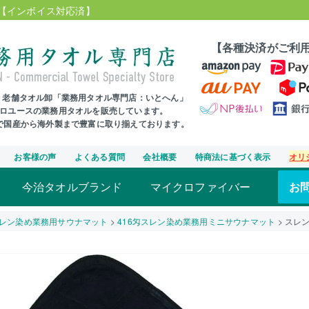
【インボイス対応済】
【各種決済がご利
年、老舗タオル卸「業務用タオル専門店：いとへん」
プロユースの業務用タオルを販売しています。
まで国産から海外製まで豊富に取り揃えております。
お客様の声
よくある質問
会社概要
特商法に基づく表示
オリ
今治タオルブランド
マイクロファイバー
お
レン染め業務用サウナマット
416匁スレン染め業務用ミニサウナマット
スレ