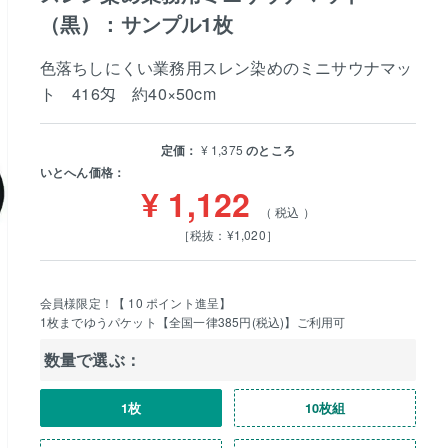
（黒）：サンプル1枚
色落ちしにくい業務用スレン染めのミニサウナマッ
ト 416匁 約40×50cm
定価：
¥
1,375
のところ
いとへん価格：
¥
1,122
税込
［税抜：¥1,020］
会員様限定！【
10
ポイント進呈】
1枚までゆうパケット【全国一律385円(税込)】ご利用可
数量で選ぶ：
1枚
10枚組