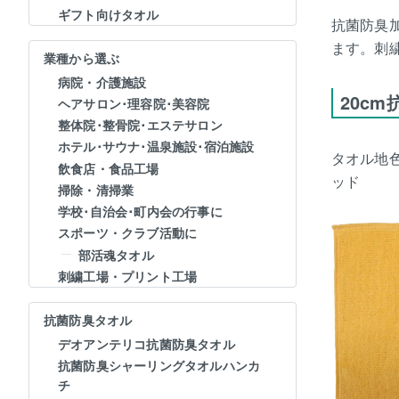
ギフト向けタオル
抗菌防臭
ます。刺
業種から選ぶ
病院・介護施設
20c
ヘアサロン･理容院･美容院
整体院･整骨院･エステサロン
ホテル･サウナ･温泉施設･宿泊施設
タオル地
飲食店・食品工場
ッド
掃除・清掃業
学校･自治会･町内会の行事に
スポーツ・クラブ活動に
部活魂タオル
刺繍工場・プリント工場
抗菌防臭タオル
デオアンテリコ抗菌防臭タオル
抗菌防臭シャーリングタオルハンカ
チ