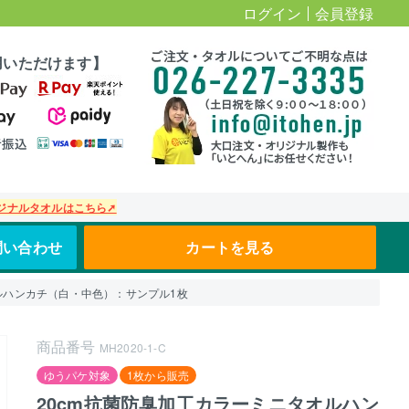
ログイン
会員登録
用いただけます】
ジナルタオルはこちら➚
問い合わせ
カートを見る
ルハンカチ（白・中色）：サンプル1枚
商品番号
MH2020-1-C
ゆうパケ対象
1枚から販売
20cm抗菌防臭加工カラーミニタオルハン