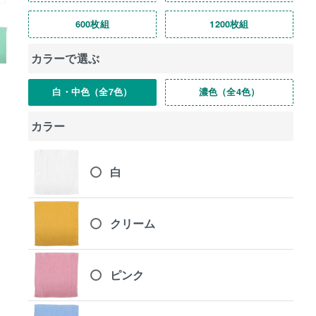
600枚組
1200枚組
カラーで選ぶ
白・中色（全7色）
濃色（全4色）
カラー
白
クリーム
ピンク