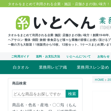
タオルをまとめて利用される企業・施設・店舗さまの強い味方！
タオルをまとめて利用される企業･施設･店舗さまの強い味方！創業1948
ヘアサロン･整体･病院･旅館･飲食店など様々な業種の皆様にお使い頂ける
一般の方も大歓迎！1枚販売から10枚、12枚セット、1ケースまとめ買い
ご利用ガイド
送料・お支払方法
いとへんについて
お知らせ
白タオル
業務用レピア織
業務用スレン染め
HOME
2
商品検索
検索
商品名・色名・産地・〇〇匁（もん