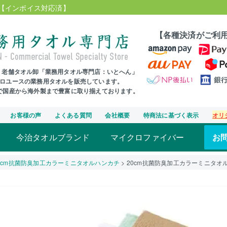
【インボイス対応済】
【各種決済がご利
年、老舗タオル卸「業務用タオル専門店：いとへん」
プロユースの業務用タオルを販売しています。
まで国産から海外製まで豊富に取り揃えております。
お客様の声
よくある質問
会社概要
特商法に基づく表示
オリ
今治タオルブランド
マイクロファイバー
お
0cm抗菌防臭加工カラーミニタオルハンカチ
20cm抗菌防臭加工カラーミニタオ