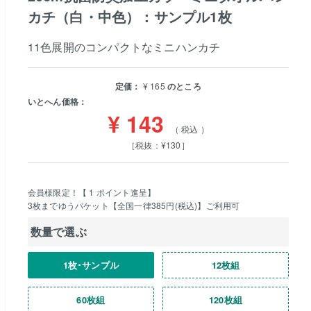
カチ（白・中色）：サンプル1枚
11色展開のコンパクトなミニハンカチ
定価：
¥
165
のところ
いとへん価格：
¥
143
税込
［税抜：¥130］
会員様限定！【
1
ポイント進呈】
3枚までゆうパケット【全国一律385円(税込)】ご利用可
数量で選ぶ
1枚･サンプル
12枚組
60枚組
120枚組