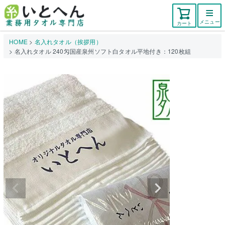
メニュー
カート
HOME
名入れタオル（挨拶用）
名入れタオル 240匁国産泉州ソフト白タオル平地付き：120枚組