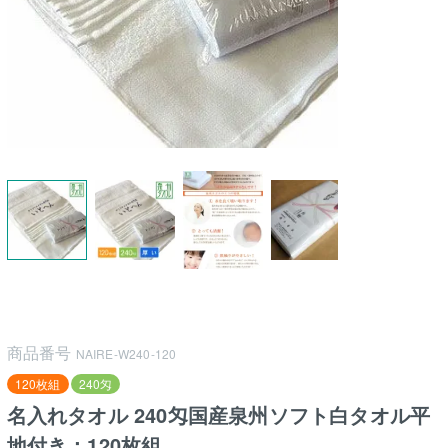
商品番号
NAIRE-W240-120
120枚組
240匁
名入れタオル 240匁国産泉州ソフト白タオル平
地付き：120枚組