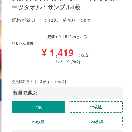
ーツタオル：サンプル1枚
価格が魅力！ 540匁 約40×115cm
定価：
¥
1,540
のところ
いとへん価格：
¥
1,419
税込
［税抜：¥1,290］
会員様限定！【
13
ポイント進呈】
数量で選ぶ
1枚
12枚組
60枚組
120枚組