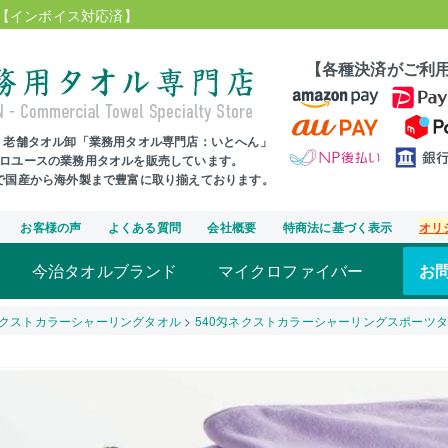
【インボイス対応済】
【各種決済がご利
年、老舗タオル卸「業務用タオル専門店：いとへん」
プロユースの業務用タオルを販売しています。
まで国産から海外製まで豊富に取り揃えております。
お客様の声
よくある質問
会社概要
特商法に基づく表示
オリ
今治タオルブランド
マイクロファイバー
お
クストカラーシャーリングタオル
540匁ネクストカラーシャーリングスポーツ