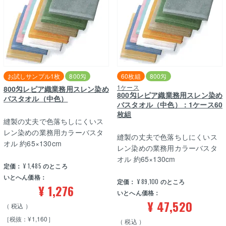
お試しサンプル1枚
800匁
60枚組
800匁
1ケース
800匁レピア織業務用スレン染め
800匁レピア織業務用スレン染め
バスタオル（中色）
バスタオル（中色）：1ケース60
枚組
縫製の丈夫で色落ちしにくいス
レン染めの業務用カラーバスタ
縫製の丈夫で色落ちしにくいス
オル 約65×130cm
レン染めの業務用カラーバスタ
オル 約65×130cm
定価：
¥
1,485
のところ
いとへん価格：
定価：
¥
89,100
のところ
¥
1,276
いとへん価格：
¥
47,520
税込
［税抜：¥1,160］
税込