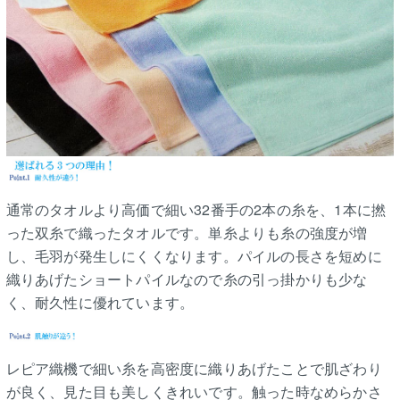
通常のタオルより高価で細い32番手の2本の糸を、1本に撚
った双糸で織ったタオルです。単糸よりも糸の強度が増
し、毛羽が発生しにくくなります。パイルの長さを短めに
織りあげたショートパイルなので糸の引っ掛かりも少な
く、耐久性に優れています。
レピア織機で細い糸を高密度に織りあげたことで肌ざわり
が良く、見た目も美しくきれいです。触った時なめらかさ