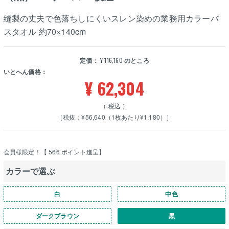
縫製の丈夫で色落ちしにくいスレン染めの業務用カラーバ
スタオル 約70×140cm
定価：
¥
116,160
のところ
いとへん価格：
¥
62,304
税込
［税抜：¥56,640（1枚あたり¥1,180）］
会員様限定！【
566
ポイント進呈】
カラーで選ぶ
白
中色
ダークブラウン
黒