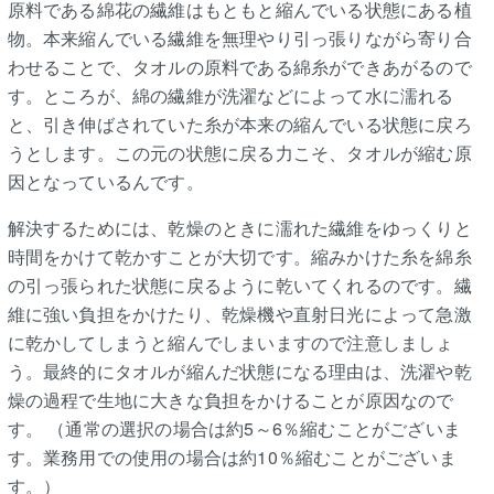
原料である綿花の繊維はもともと縮んでいる状態にある植
物。本来縮んでいる繊維を無理やり引っ張りながら寄り合
わせることで、タオルの原料である綿糸ができあがるので
す。ところが、綿の繊維が洗濯などによって水に濡れる
と、引き伸ばされていた糸が本来の縮んでいる状態に戻ろ
うとします。この元の状態に戻る力こそ、タオルが縮む原
因となっているんです。
解決するためには、乾燥のときに濡れた繊維をゆっくりと
時間をかけて乾かすことが大切です。縮みかけた糸を綿糸
の引っ張られた状態に戻るように乾いてくれるのです。繊
維に強い負担をかけたり、乾燥機や直射日光によって急激
に乾かしてしまうと縮んでしまいますので注意しましょ
う。最終的にタオルが縮んだ状態になる理由は、洗濯や乾
燥の過程で生地に大きな負担をかけることが原因なので
す。 （通常の選択の場合は約5～6％縮むことがございま
す。業務用での使用の場合は約10％縮むことがございま
す。）