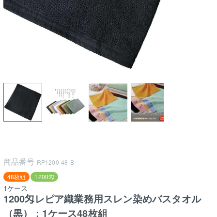
商品番号
RP1200-48-B
48枚組
1200匁
1ケース
1200匁レピア織業務用スレン染めバスタオル
（黒）：1ケース48枚組