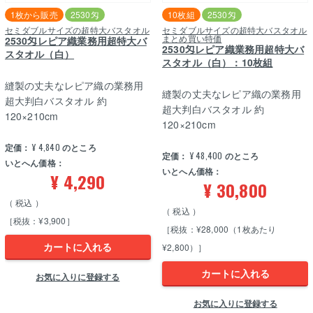
1枚から販売
2530匁
10枚組
2530匁
セミダブルサイズの超特大バスタオル
セミダブルサイズの超特大バスタオル
まとめ買い特価
2530匁レピア織業務用超特大バ
2530匁レピア織業務用超特大バ
スタオル（白）
スタオル（白）：10枚組
縫製の丈夫なレピア織の業務用
縫製の丈夫なレピア織の業務用
超大判白バスタオル 約
超大判白バスタオル 約
120×210cm
120×210cm
定価：
¥
4,840
のところ
定価：
¥
48,400
のところ
いとへん価格：
いとへん価格：
¥
4,290
¥
30,800
税込
税込
［税抜：¥3,900］
［税抜：¥28,000（1枚あたり
カートに入れる
¥2,800）］
カートに入れる
お気に入りに登録する
お気に入りに登録する