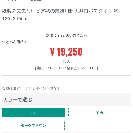
縫製の丈夫なレピア織の業務用超大判白バスタオル 約
120×210cm
定価：
¥
27,500
のところ
いとへん価格：
¥
19,250
税込
［税抜：¥17,500（1枚あたり¥3,500）］
会員様限定！【
175
ポイント進呈】
カラーで選ぶ
白
モカ
ダークブラウン