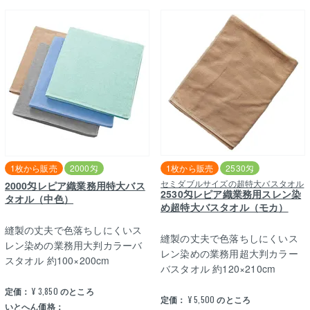
1枚から販売
2000匁
1枚から販売
2530匁
セミダブルサイズの超特大バスタオル
2000匁レピア織業務用特大バス
2530匁レピア織業務用スレン染
タオル（中色）
め超特大バスタオル（モカ）
縫製の丈夫で色落ちしにくいス
縫製の丈夫で色落ちしにくいス
レン染めの業務用大判カラーバ
レン染めの業務用超大判カラー
スタオル 約100×200cm
バスタオル 約120×210cm
定価：
¥
3,850
のところ
定価：
¥
5,500
のところ
いとへん価格：