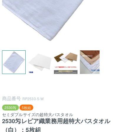
商品番号
RP2530-5-W
2530匁
5枚組
セミダブルサイズの超特大バスタオル
2530匁レピア織業務用超特大バスタオル
（白）：5枚組