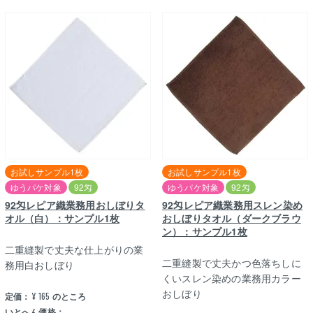
お試しサンプル1枚
お試しサンプル1枚
ゆうパケ対象
92匁
ゆうパケ対象
92匁
92匁レピア織業務用おしぼりタ
92匁レピア織業務用スレン染め
オル（白）：サンプル1枚
おしぼりタオル（ダークブラウ
ン）：サンプル1枚
二重縫製で丈夫な仕上がりの業
二重縫製で丈夫かつ色落ちしに
務用白おしぼり
くいスレン染めの業務用カラー
おしぼり
定価：
¥
165
のところ
いとへん価格：