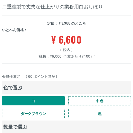
二重縫製で丈夫な仕上がりの業務用白おしぼり
定価：
¥
9,900
のところ
いとへん価格：
¥
6,600
税込
［税抜：¥6,000（1枚あたり¥100）］
会員様限定！【
60
ポイント進呈】
色で選ぶ
白
中色
ダークブラウン
黒
数量で選ぶ