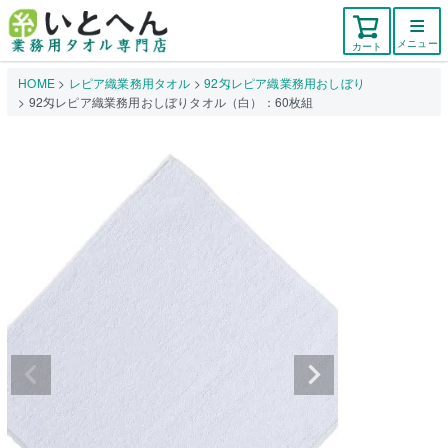
メニュー
カート
HOME
レピア織業務用タオル
92匁レピア織業務用おしぼり
92匁レピア織業務用おしぼりタオル（白）：60枚組