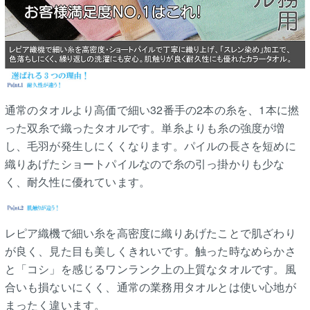
通常のタオルより高価で細い32番手の2本の糸を、1本に撚
った双糸で織ったタオルです。単糸よりも糸の強度が増
し、毛羽が発生しにくくなります。パイルの長さを短めに
織りあげたショートパイルなので糸の引っ掛かりも少な
く、耐久性に優れています。
レピア織機で細い糸を高密度に織りあげたことで肌ざわり
が良く、見た目も美しくきれいです。触った時なめらかさ
と「コシ」を感じるワンランク上の上質なタオルです。風
合いも損ないにくく、通常の業務用タオルとは使い心地が
まったく違います。