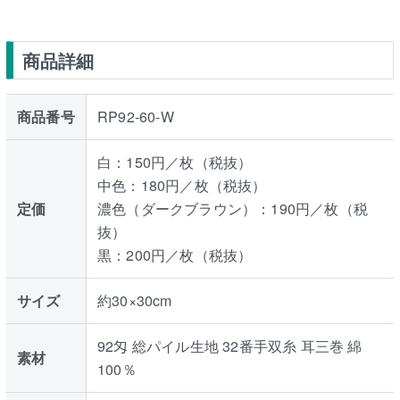
商品詳細
商品番号
RP92-60-W
白：150円／枚（税抜）
中色：180円／枚（税抜）
定価
濃色（ダークブラウン）：190円／枚（税
抜）
黒：200円／枚（税抜）
サイズ
約30×30cm
92匁 総パイル生地 32番手双糸 耳三巻 綿
素材
100％