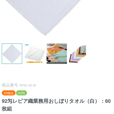
商品番号
RP92-60-W
60枚組
92匁
92匁レピア織業務用おしぼりタオル（白）：60
枚組