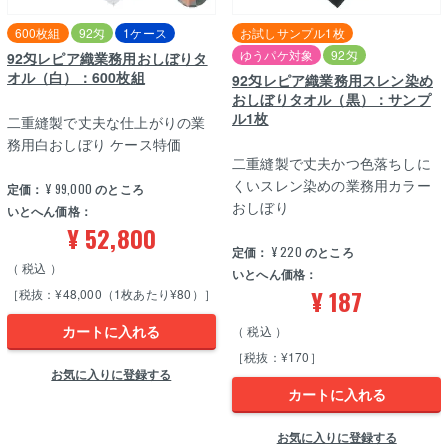
600枚組
92匁
1ケース
お試しサンプル1枚
ゆうパケ対象
92匁
92匁レピア織業務用おしぼりタ
オル（白）：600枚組
92匁レピア織業務用スレン染め
おしぼりタオル（黒）：サンプ
ル1枚
二重縫製で丈夫な仕上がりの業
務用白おしぼり ケース特価
二重縫製で丈夫かつ色落ちしに
くいスレン染めの業務用カラー
定価：
¥
99,000
のところ
おしぼり
いとへん価格：
¥
52,800
定価：
¥
220
のところ
税込
いとへん価格：
¥
187
［税抜：¥48,000（1枚あたり¥80）］
カートに入れる
税込
［税抜：¥170］
お気に入りに登録する
カートに入れる
お気に入りに登録する