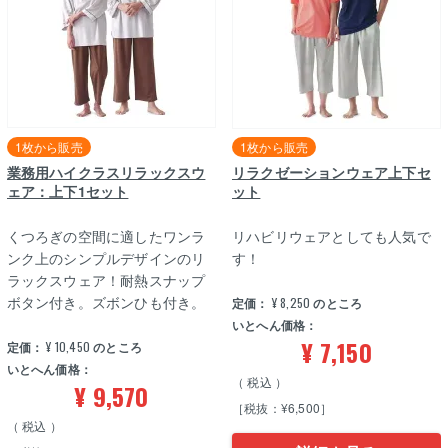
1枚から販売
1枚から販売
業務用ハイクラスリラックスウ
リラクゼーションウェア上下セ
ェア：上下1セット
ット
くつろぎの空間に適したワンラ
リハビリウェアとしても人気で
ンク上のシンプルデザインのリ
す！
ラックスウェア！耐熱スナップ
ボタン付き。ズボンひも付き。
定価：
¥
8,250
のところ
いとへん価格：
¥
7,150
定価：
¥
10,450
のところ
いとへん価格：
税込
¥
9,570
［税抜：¥6,500］
税込