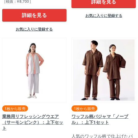
詳細を見る
［税抜：¥8,700］
詳細を見る
お気に入りに登録する
お気に入りに登録する
1枚から販売
1枚から販売
業務用リフレッシングウエア
ワッフル柄パジャマ「ノーブ
（サーモンピンク）：上下セッ
ル」：上下1セット
ト
人気のワッフル柄で仕上げたパ