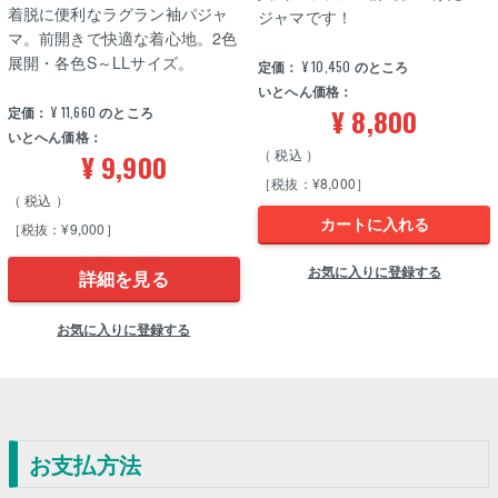
着脱に便利なラグラン袖パジャ
ジャマです！
マ。前開きで快適な着心地。2色
展開・各色S～LLサイズ。
定価：
¥
10,450
のところ
いとへん価格：
¥
8,800
定価：
¥
11,660
のところ
いとへん価格：
税込
¥
9,900
［税抜：¥8,000］
税込
カートに入れる
［税抜：¥9,000］
お気に入りに登録する
詳細を見る
お気に入りに登録する
お支払方法