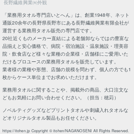
長野繊維興業㈲外観
「業務用タオル専門店いとへん」は、創業1948年、ネット
通販20余年の長野県長野市にある長野繊維興業有限会社が
運営する業務用タオル販売の専門店です。
20社近くものメーカー直結による老舗卸ならではの豊富な
品揃えと安心価格で、病院・宿泊施設・温泉施設・理美容
院・飲食店など様々な業種の企業様・店舗様にご愛用いた
だけるプロユースの業務用タオルを販売しています。
業者様の業種や形態、店舗の規模を問わず、個人の方でも1
枚からケース単位までお求めいただけます。
業務用タオルに関することや、掲載外の商品、大口注文な
どもお気軽にお問い合わせください。（担当：穂苅）
ノベルティグッズなどプリントタオルや刺繍入れタオルな
どオリジナルタオル製品もお任せください。
https://itohen.jp Copyright © itohen/NAGANOSENI All Rights Reserved.