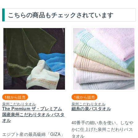
こちらの商品もチェックされています
1枚から販売
1枚から販売
泉州こだわりタオル
泉州こだわりタオル
The Premium ザ・プレミアム
細糸の泉バスタオル
国産泉州こだわりタオル バスタ
オル
40番手の細い糸を使い、しなや
かに仕上げた泉州こだわりバス
エジプト産の最高級綿「GIZA」
タオル