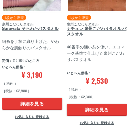
1枚から販売
1枚から販売
泉州こだわりタオル
泉州こだわりタオル
Sorawata そらわたバスタオル
ナチュレ 泉州こだわりタオル バ
スタオル
細糸を丁寧に織り上げた、やわ
40番手の細い糸を使い、エコマ
らかな肌触りのバスタオル
ーク基準で仕上げた泉州こだわ
りバスタオル
定価：
¥
3,300
のところ
いとへん価格：
¥
3,190
いとへん価格：
¥
2,530
税込
税込
［税抜：¥2,900］
［税抜：¥2,300］
詳細を見る
詳細を見る
お気に入りに登録する
お気に入りに登録する