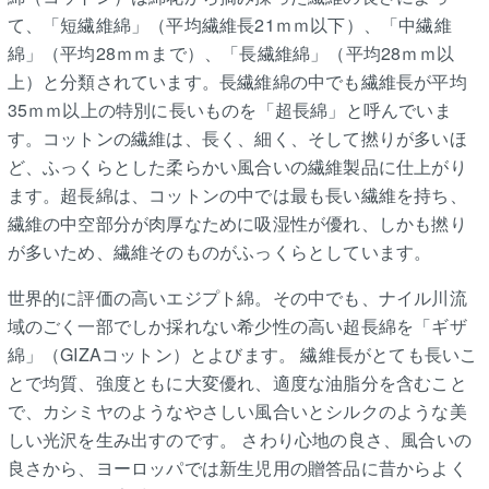
て、「短繊維綿」（平均繊維長21ｍｍ以下）、「中繊維
綿」（平均28ｍｍまで）、「長繊維綿」（平均28ｍｍ以
上）と分類されています。長繊維綿の中でも繊維長が平均
35ｍｍ以上の特別に長いものを「超長綿」と呼んでいま
す。コットンの繊維は、長く、細く、そして撚りが多いほ
ど、ふっくらとした柔らかい風合いの繊維製品に仕上がり
ます。超長綿は、コットンの中では最も長い繊維を持ち、
繊維の中空部分が肉厚なために吸湿性が優れ、しかも撚り
が多いため、繊維そのものがふっくらとしています。
世界的に評価の高いエジプト綿。その中でも、ナイル川流
域のごく一部でしか採れない希少性の高い超長綿を「ギザ
綿」（GIZAコットン）とよびます。 繊維長がとても長いこ
とで均質、強度ともに大変優れ、適度な油脂分を含むこと
で、カシミヤのようなやさしい風合いとシルクのような美
しい光沢を生み出すのです。 さわり心地の良さ、風合いの
良さから、ヨーロッパでは新生児用の贈答品に昔からよく