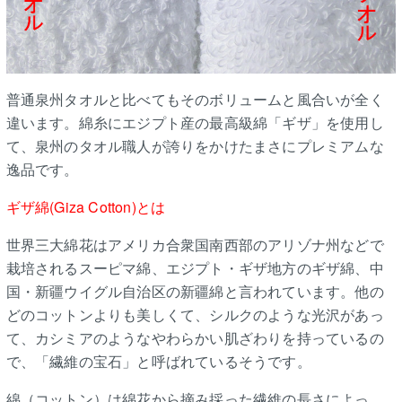
普通泉州タオルと比べてもそのボリュームと風合いが全く
違います。綿糸にエジプト産の最高級綿「ギザ」を使用し
て、泉州のタオル職人が誇りをかけたまさにプレミアムな
逸品です。
ギザ綿(Giza Cotton)とは
世界三大綿花はアメリカ合衆国南西部のアリゾナ州などで
栽培されるスーピマ綿、エジプト・ギザ地方のギザ綿、中
国・新疆ウイグル自治区の新疆綿と言われています。他の
どのコットンよりも美しくて、シルクのような光沢があっ
て、カシミアのようなやわらかい肌ざわりを持っているの
で、「繊維の宝石」と呼ばれているそうです。
綿（コットン）は綿花から摘み採った繊維の長さによっ