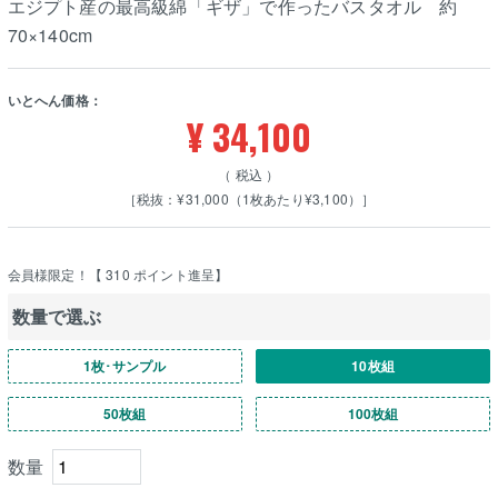
エジプト産の最高級綿「ギザ」で作ったバスタオル 約
70×140cm
いとへん価格：
¥
34,100
税込
［税抜：¥31,000（1枚あたり¥3,100）］
会員様限定！【
310
ポイント進呈】
数量で選ぶ
1枚･サンプル
10枚組
50枚組
100枚組