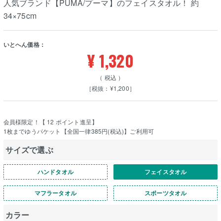
人気ブランド【PUMA/プーマ】のフェイスタオル！ 約
34×75cm
いとへん価格：
¥
1,320
税込
［税抜：¥1,200］
会員様限定！【
12
ポイント進呈】
1枚までゆうパケット【全国一律385円(税込)】ご利用可
サイズで選ぶ
ハンドタオル
フェイスタオル
マフラータオル
スポーツタオル
カラー