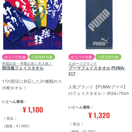
ゆうパケ対象
小型送料対象
ゆうパケ対象
小型送料対象
卒団記念・卒業記念に大人気！
スポーツブランド
部活魂フェイスタオル
プーマフェイスタオル PUMA-
317
17の部活に対応した21種類のス
人気ブランド【PUMA/プーマ】
ポ根タオル！
のフェイスタオル！ 約34×75cm
いとへん価格：
¥
1,100
いとへん価格：
¥
1,320
税込
税込
［税抜：¥1,000］
［税抜：¥1,200］