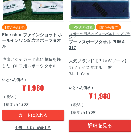
1枚から販売
小型送料対象
1枚から販売
スポーツ用品のグローバルトップブラ
Fine shot ファインショット ホ
ンド
ールインワン記念スポーツタオ
プーマスポーツタオル PUMA-
ル
317
毛違いジャガード織に刺繍を施
人気ブランド【PUMA/プーマ】
したゴルフ用スポーツタオル
のフェイスタオル！ 約
34×110cm
いとへん価格：
¥
1,980
いとへん価格：
¥
1,980
税込
［税抜：¥1,800］
税込
［税抜：¥1,800］
カートに入れる
詳細を見る
お気に入りに登録する