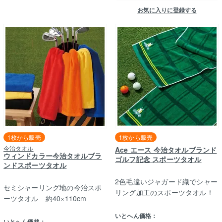
お気に入りに登録する
1枚から販売
1枚から販売
今治タオル
Ace エース 今治タオルブランド
ウィンドカラー今治タオルブラ
ゴルフ記念 スポーツタオル
ンドスポーツタオル
2色毛違いジャガード織でシャー
セミシャーリング地の今治スポ
リング加工のスポーツタオル！
ーツタオル 約40×110cm
いとへん価格：
いとへん価格：