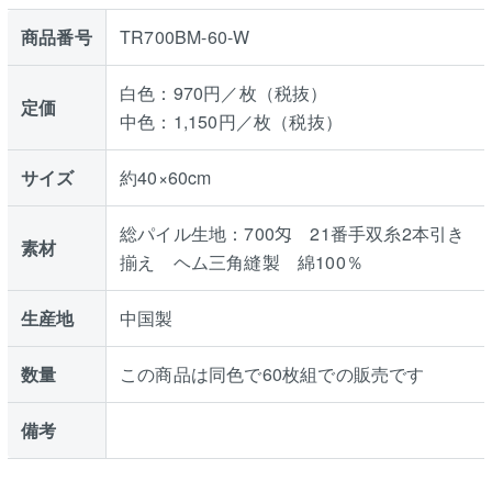
商品番号
TR700BM-60-W
白色：970円／枚（税抜）
定価
中色：1,150円／枚（税抜）
サイズ
約40×60cm
総パイル生地：700匁 21番手双糸2本引き
素材
揃え ヘム三角縫製 綿100％
生産地
中国製
数量
この商品は同色で60枚組での販売です
備考