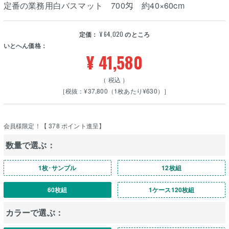
定番の業務用白バスマット 700匁 約40×60cm
定価：
¥
64,020
のところ
いとへん価格：
¥
41,580
税込
［税抜：¥37,800（1枚あたり¥630）］
会員様限定！【
378
ポイント進呈】
数量で選ぶ：
1枚･サンプル
12枚組
60枚組
1ケース120枚組
カラーで選ぶ：