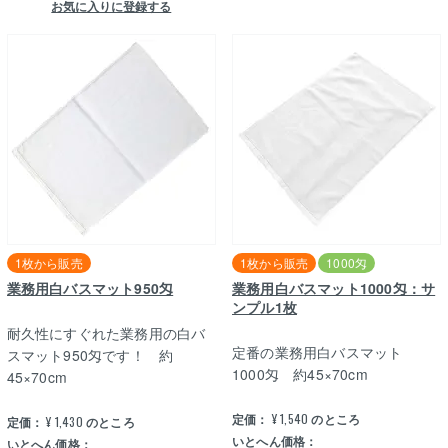
お気に入りに登録する
1枚から販売
1枚から販売
1000匁
業務用白バスマット950匁
業務用白バスマット1000匁：サ
ンプル1枚
耐久性にすぐれた業務用の白バ
定番の業務用白バスマット
スマット950匁です！ 約
1000匁 約45×70cm
45×70cm
定価：
¥
1,540
のところ
定価：
¥
1,430
のところ
いとへん価格：
いとへん価格：