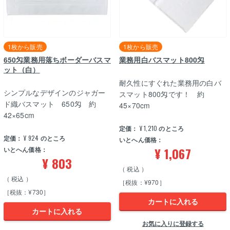
1枚から販売
1枚から販売
650匁業務用落ちボーダーバスマ
業務用白バスマット800匁
ット（白）
耐久性にすぐれた業務用の白バ
シンプルなデザインのジャガー
スマット800匁です！ 約
ド織バスマット 650匁 約
45×70cm
42×65cm
定価：
¥
1,210
のところ
定価：
¥
924
のところ
いとへん価格：
¥
1,067
いとへん価格：
¥
803
税込
税込
［税抜：¥970］
［税抜：¥730］
カートに入れる
カートに入れる
お気に入りに登録する