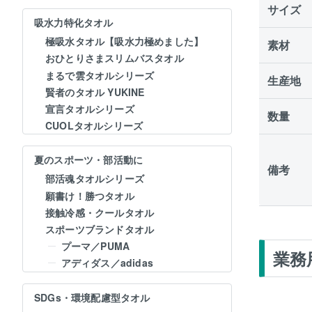
サイズ
吸水力特化タオル
極吸水タオル【吸水力極めました】
素材
おひとりさまスリムバスタオル
まるで雲タオルシリーズ
生産地
賢者のタオル YUKINE
宣言タオルシリーズ
数量
CUOLタオルシリーズ
夏のスポーツ・部活動に
備考
部活魂タオルシリーズ
願書け！勝つタオル
接触冷感・クールタオル
スポーツブランドタオル
プーマ／PUMA
業務
アディダス／adidas
SDGs・環境配慮型タオル