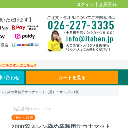
ログイン
会員登録
用いただけます】
ジナルタオルはこちら➚
問い合わせ
カートを見る
匁スレン染め業務用サウナマット（黒）：サンプル1枚
商品番号
SM2000-1-B
1枚から販売
2000匁スレン染め業務用サウナマット