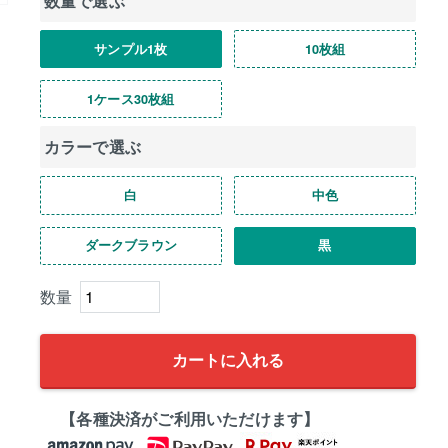
数量で選ぶ
サンプル1枚
10枚組
1ケース30枚組
カラーで選ぶ
白
中色
ダークブラウン
黒
カートに入れる
【各種決済がご利用いただけます】