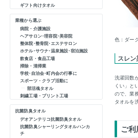
ギフト向けタオル
業種から選ぶ
病院・介護施設
ヘアサロン･理容院･美容院
色：ダー
整体院･整骨院･エステサロン
ホテル･サウナ･温泉施設･宿泊施設
スレン
飲食店・食品工場
掃除・清掃業
学校･自治会･町内会の行事に
洗濯回数
スポーツ・クラブ活動に
くい」と
部活魂タオル
ので、業
刺繍工場・プリント工場
タオルを
抗菌防臭タオル
デオアンテリコ抗菌防臭タオル
抗菌防臭シャーリングタオルハンカ
ご利
チ