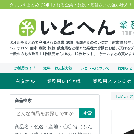
タオルをまとめて利用される企業・施設・店舗さまの強い味方！
タオルをまとめて利用される企業･施設･店舗さまの強い味方！創業1948
ヘアサロン･整体･病院･旅館･飲食店など様々な業種の皆様にお使い頂ける
一般の方も大歓迎！1枚販売から10枚、12枚セット、1ケースまとめ買い
ご利用ガイド
送料・お支払方法
いとへんについて
お知らせ
白タオル
業務用レピア織
業務用スレン染め
HOME
ス
商品検索
検索
商品名・色名・産地・〇〇匁（もん