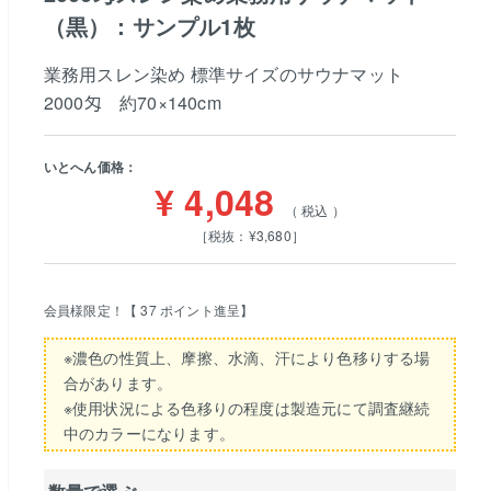
（黒）：サンプル1枚
業務用スレン染め 標準サイズのサウナマット
2000匁 約70×140cm
いとへん価格：
¥
4,048
税込
［税抜：¥3,680］
会員様限定！【
37
ポイント進呈】
※濃色の性質上、摩擦、水滴、汗により色移りする場
合があります。
※使用状況による色移りの程度は製造元にて調査継続
中のカラーになります。