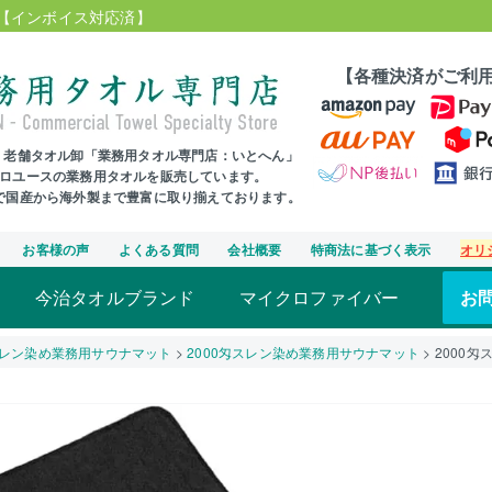
【インボイス対応済】
【各種決済がご利
年、老舗タオル卸「業務用タオル専門店：いとへん」
プロユースの業務用タオルを販売しています。
まで国産から海外製まで豊富に取り揃えております。
お客様の声
よくある質問
会社概要
特商法に基づく表示
オリ
今治タオルブランド
マイクロファイバー
お
レン染め業務用サウナマット
2000匁スレン染め業務用サウナマット
2000