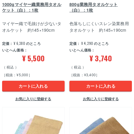
1000gマイヤー織業務用タオル
800g業務用タオルケット
ケット（白）：1枚
（白）：1枚
マイヤー織で毛抜けが少ないタ
色落ちしにくいスレン染業務用
オルケット 約145×190cm
タオルケット 約145×190cm
定価：
¥
6,380
のところ
定価：
¥
4,290
のところ
いとへん価格：
いとへん価格：
¥
5,500
¥
3,740
税込
税込
［税抜：¥5,000］
［税抜：¥3,400］
カートに入れる
カートに入れる
お気に入りに登録する
お気に入りに登録する