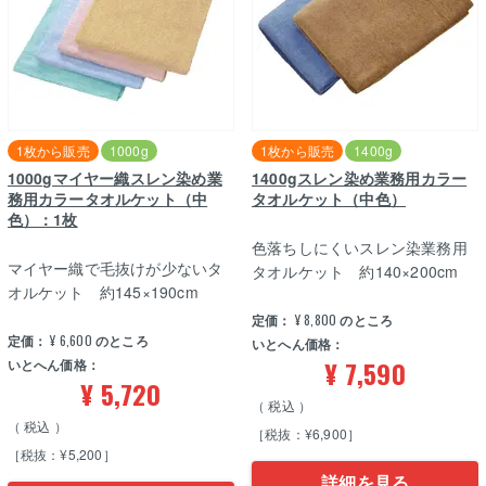
1枚から販売
1000g
1枚から販売
1400g
1000gマイヤー織スレン染め業
1400gスレン染め業務用カラー
務用カラータオルケット（中
タオルケット（中色）
色）：1枚
色落ちしにくいスレン染業務用
マイヤー織で毛抜けが少ないタ
タオルケット 約140×200cm
オルケット 約145×190cm
定価：
¥
8,800
のところ
定価：
¥
6,600
のところ
いとへん価格：
¥
7,590
いとへん価格：
¥
5,720
税込
税込
［税抜：¥6,900］
［税抜：¥5,200］
詳細を見る